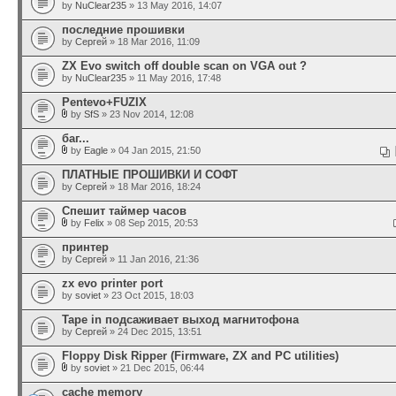
by
NuClear235
» 13 May 2016, 14:07
последние прошивки
by
Сергей
» 18 Mar 2016, 11:09
ZX Evo switch off double scan on VGA out ?
by
NuClear235
» 11 May 2016, 17:48
Pentevo+FUZIX
by
SfS
» 23 Nov 2014, 12:08
баг...
by
Eagle
» 04 Jan 2015, 21:50
ПЛАТНЫЕ ПРОШИВКИ И СОФТ
by
Сергей
» 18 Mar 2016, 18:24
Спешит таймер часов
by
Felix
» 08 Sep 2015, 20:53
принтер
by
Сергей
» 11 Jan 2016, 21:36
zx evo printer port
by
soviet
» 23 Oct 2015, 18:03
Tape in подсаживает выход магнитофона
by
Сергей
» 24 Dec 2015, 13:51
Floppy Disk Ripper (Firmware, ZX and PC utilities)
by
soviet
» 21 Dec 2015, 06:44
cache memory