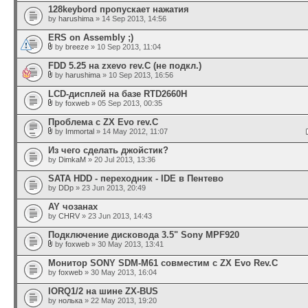
128keybord пропускает нажатия
by
harushima
» 14 Sep 2013, 14:56
ERS on Assembly ;)
by
breeze
» 10 Sep 2013, 11:04
FDD 5.25 на zxevo rev.C (не подкл.)
by
harushima
» 10 Sep 2013, 16:56
LCD-дисплей на базе RTD2660H
by
foxweb
» 05 Sep 2013, 00:35
Проблема с ZX Evo rev.C
by
Immortal
» 14 May 2012, 11:07
Из чего сделать джойстик?
by
DimkaM
» 20 Jul 2013, 13:36
SATA HDD - переходник - IDE в Пентево
by
DDp
» 23 Jun 2013, 20:49
AY чозанах
by
CHRV
» 23 Jun 2013, 14:43
Подключение дисковода 3.5" Sony MPF920
by
foxweb
» 30 May 2013, 13:41
Монитор SONY SDM-M61 совместим с ZX Evo Rev.C
by
foxweb
» 30 May 2013, 16:04
IORQ1/2 на шине ZX-BUS
by
нолька
» 22 May 2013, 19:20