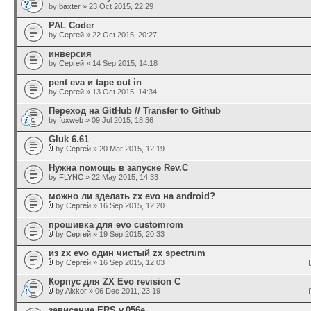
by
baxter
» 23 Oct 2015, 22:29
PAL Coder
by
Сергей
» 22 Oct 2015, 20:27
инверсия
by
Сергей
» 14 Sep 2015, 14:18
pent eva и tape out in
by
Сергей
» 13 Oct 2015, 14:34
Переход на GitHub // Transfer to Github
by
foxweb
» 09 Jul 2015, 18:36
Gluk 6.61
by
Сергей
» 20 Mar 2015, 12:19
Нужна помощь в запуске Rev.C
by
FLYNC
» 22 May 2015, 14:33
можно ли зделать zx evo на android?
by
Сергей
» 16 Sep 2015, 12:20
прошивка для evo customrom
by
Сергей
» 19 Sep 2015, 20:33
из zx evo один чистый zx spectrum
by
Сергей
» 16 Sep 2015, 12:03
Корпус для ZX Evo revision C
by
Alxkor
» 06 Dec 2011, 23:19
зависание ERS v.056e