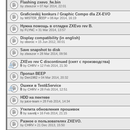
Flashing zxevo_fw.bin
by
zboszor
» 07 Apr 2014, 22:01
Graficieskij konkurs / Graphic Compo dla ZX-EVO
by
MISTER_BEEP
» 08 Apr 2014, 16:19
Нужна помощь в отладке ZXEvo rev B.
by
FLYNC
» 31 Mar 2014, 13:57
Display compatibility (in english)
by
oboroc
» 15 Jun 2012, 00:01
Save snapshot to disk
by
zboszor
» 28 Mar 2014, 09:56
ZXEvo rev C discontinued (снят с производства)
by
CHRV
» 12 Feb 2014, 21:30
Пропал BEEP
by
Den1982
» 04 Mar 2014, 20:32
Ошики в Test&Service
by
CHRV
» 28 Feb 2014, 12:51
HDD на пентеве
by
juice-team
» 28 Feb 2014, 14:34
Утилита обновления прошивок
by
savelij
» 16 Feb 2014, 21:15
Разное о пользователях ZXEVO.
by
CHRV
» 21 Dec 2013, 15:50