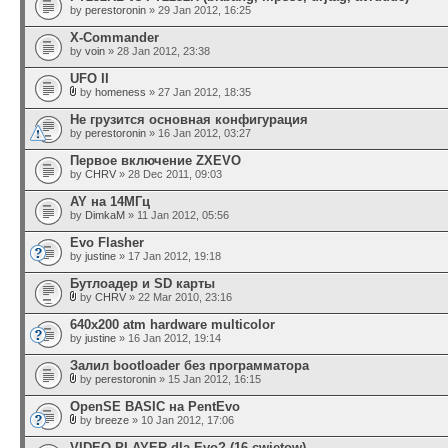
by
perestoronin
» 29 Jan 2012, 16:25
X-Commander
by
voin
» 28 Jan 2012, 23:38
UFO II
by
homeness
» 27 Jan 2012, 18:35
Не грузится основная конфигурация
by
perestoronin
» 16 Jan 2012, 03:27
Первое включение ZXEVO
by
CHRV
» 28 Dec 2011, 09:03
AY на 14МГц
by
DimkaM
» 11 Jan 2012, 05:56
Evo Flasher
by
justine
» 17 Jan 2012, 19:18
Бутлоадер и SD карты
by
CHRV
» 22 Mar 2010, 23:16
640x200 atm hardware multicolor
by
justine
» 16 Jan 2012, 19:14
Залил bootloader без программатора
by
perestoronin
» 15 Jan 2012, 16:15
OpenSE BASIC на PentEvo
by
breeze
» 10 Jan 2012, 17:06
VIDEO PLAYER dla Evo? (16 cwietow)