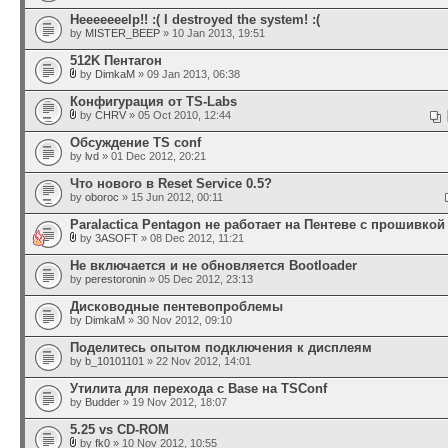
Heeeeeeelp!! :( I destroyed the system! :(
by
MISTER_BEEP
» 10 Jan 2013, 19:51
512K Пентагон
by
DimkaM
» 09 Jan 2013, 06:38
Конфигурация от TS-Labs
by
CHRV
» 05 Oct 2010, 12:44
Обсуждение TS conf
by
lvd
» 01 Dec 2012, 20:21
Что нового в Reset Service 0.5?
by
oboroc
» 15 Jun 2012, 00:11
Paralactica Pentagon не работает на Пентеве с прошивкой 
by
3ASOFT
» 08 Dec 2012, 11:21
Не включается и не обновляется Bootloader
by
perestoronin
» 05 Dec 2012, 23:13
Дисководные пентевопроблемы
by
DimkaM
» 30 Nov 2012, 09:10
Поделитесь опытом подключения к дисплеям
by
b_10101101
» 22 Nov 2012, 14:01
Утилита для перехода с Base на TSConf
by
Budder
» 19 Nov 2012, 18:07
5.25 vs CD-ROM
by
fk0
» 10 Nov 2012, 10:55