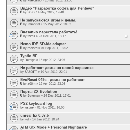
by
Максагор
» 23 Mar 2012, 23:50
Видео "Разработка софта для Pentevo"
by
SfS
» 14 May 2012, 19:48
Не запускаются игры и демы.
by
Immortal
» 15 May 2012, 18:02
Внезапно перестала работать!
by
thims
» 23 Dec 2011, 18:17
Nemo IDE SD-Ide adapter
by
redlord
» 01 Sep 2011, 13:02
Турбо ВГ
by
Demige
» 18 Apr 2012, 23:07
Не работают демы на новой паршивке
by
3ASOFT
» 10 Apr 2012, 22:01
EvoReset 049c - демы не работают
by
z00m
» 12 Apr 2012, 23:03
Порты ZX-Evolution
by
Byteman
» 24 Dec 2011, 17:01
PS2 keyboard log
by
justine
» 01 Nov 2011, 16:05
unreal fix 0.37.6
by
lvd
» 14 Jan 2012, 10:24
ATM Gfx Mode + Personal Nightmare