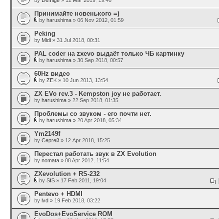
by
Demige
» 12 Mar 2019, 19:48
Принимайте новенького =)
by
harushima
» 06 Nov 2012, 01:59
Peking
by
Midi
» 31 Jul 2018, 00:31
PAL coder на zxevo выдаёт только ЧБ картинку
by
harushima
» 30 Sep 2018, 00:57
60Hz видео
by
ZEK
» 10 Jun 2013, 13:54
ZX EVo rev.3 - Kempston joy не работает.
by
harushima
» 22 Sep 2018, 01:35
Проблемы со звуком - его почти нет.
by
harushima
» 20 Apr 2018, 05:34
Ym2149f
by
Сергей
» 12 Apr 2018, 15:25
Перестал работать звук в ZX Evolution
by
nomata
» 08 Apr 2012, 11:54
ZXevolution + RS-232
by
SfS
» 17 Feb 2011, 19:04
Pentevo + HDMI
by
lvd
» 19 Feb 2018, 03:22
EvoDos+EvoService ROM