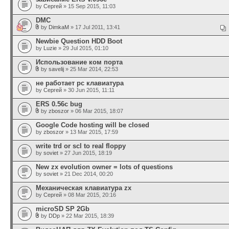
by
Сергей
» 15 Sep 2015, 11:03
DMC
by
DimkaM
» 17 Jul 2011, 13:41
Newbie Question HDD Boot
by
Luzie
» 29 Jul 2015, 01:10
Использование ком порта
by
savelij
» 25 Mar 2014, 22:53
не работает pc клавиатура
by
Сергей
» 30 Jun 2015, 11:11
ERS 0.56c bug
by
zboszor
» 06 Mar 2015, 18:07
Google Code hosting will be closed
by
zboszor
» 13 Mar 2015, 17:59
write trd or scl to real floppy
by
soviet
» 27 Jun 2015, 18:19
New zx evolution owner = lots of questions
by
soviet
» 21 Dec 2014, 00:20
Механическая клавиатура zx
by
Сергей
» 08 Mar 2015, 20:16
microSD SP 2Gb
by
DDp
» 22 Mar 2015, 18:39