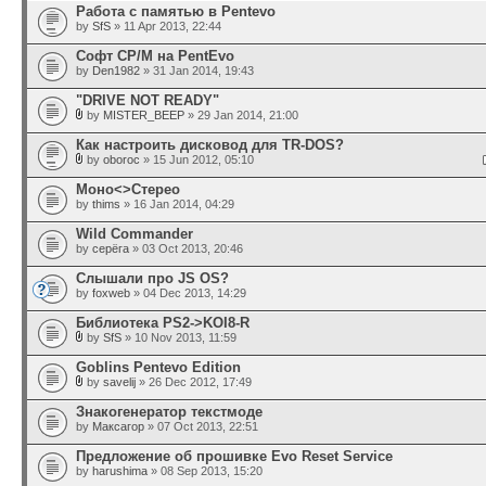
Работа с памятью в Pentevo
by
SfS
» 11 Apr 2013, 22:44
Софт CP/M на PentEvo
by
Den1982
» 31 Jan 2014, 19:43
"DRIVE NOT READY"
by
MISTER_BEEP
» 29 Jan 2014, 21:00
Как настроить дисковод для TR-DOS?
by
oboroc
» 15 Jun 2012, 05:10
Моно<>Стерео
by
thims
» 16 Jan 2014, 04:29
Wild Commander
by
серёга
» 03 Oct 2013, 20:46
Слышали про JS OS?
by
foxweb
» 04 Dec 2013, 14:29
Библиотека PS2->KOI8-R
by
SfS
» 10 Nov 2013, 11:59
Goblins Pentevo Edition
by
savelij
» 26 Dec 2012, 17:49
Знакогенератор текстмоде
by
Максагор
» 07 Oct 2013, 22:51
Предложение об прошивке Evo Reset Service
by
harushima
» 08 Sep 2013, 15:20