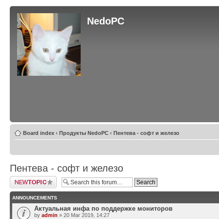
NedoPC
Board index
‹
Продукты NedoPC
‹
Пентева - софт и железо
Пентева - софт и железо
Post a new topic
ANNOUNCEMENTS
Актуальная инфа по поддержке мониторов
by
admin
» 20 Mar 2019, 14:27