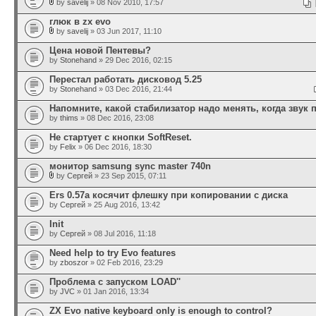
by
savelij
» 08 Nov 2010, 17:57
глюк в zx evo
by
savelij
» 03 Jun 2017, 11:10
Цена новой Пентевы?
by
Stonehand
» 29 Dec 2016, 02:15
Перестал работать дисковод 5.25
by
Stonehand
» 03 Dec 2016, 21:44
Напомните, какой стабилизатор надо менять, когда звук 
by
thims
» 08 Dec 2016, 23:08
Не стартует с кнопки SoftReset.
by
Felix
» 06 Dec 2016, 18:30
монитор samsung sync master 740n
by
Сергей
» 23 Sep 2015, 07:11
Ers 0.57a косячит флешку при копировании с диска
by
Сергей
» 25 Aug 2016, 13:42
Init
by
Сергей
» 08 Jul 2016, 11:18
Need help to try Evo features
by
zboszor
» 02 Feb 2016, 23:29
Проблема с запуском LOAD''
by
JVC
» 01 Jan 2016, 13:34
ZX Evo native keyboard only is enough to control?