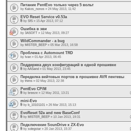
Питание PentEvo только через 5 вольт
by
Kakos_nonos
» 24 May 2013, 11:42
EVO Reset Service v0.53a
by
SfS
» 15 Apr 2013, 07:12
Ошибка в эви
by
3ASOFT
» 12 May 2013, 09:27
WildCommander - a bug
by
MISTER_BEEP
» 05 Mar 2013, 16:58
Проблема с Automount TRD
by
Ivan
» 01 Apr 2013, 06:45
Поддержка двух конфигураций в одной прошивке
by
AASand
» 01 May 2013, 23:45
Переделка вейтовых портов в прошивке AVR пентевы
by
thims
» 02 May 2013, 22:38
PentEvo CP/M
by
breeze
» 12 May 2011, 13:21
mini-Evo
by
b_10101101
» 26 Mar 2013, 15:13
EvoReset 52a and new BaseConf
by
MISTER_BEEP
» 10 Jan 2013, 19:31
Подключение SounDrive к ZX-Evo
by
solegstar
» 20 Jan 2013, 15:37