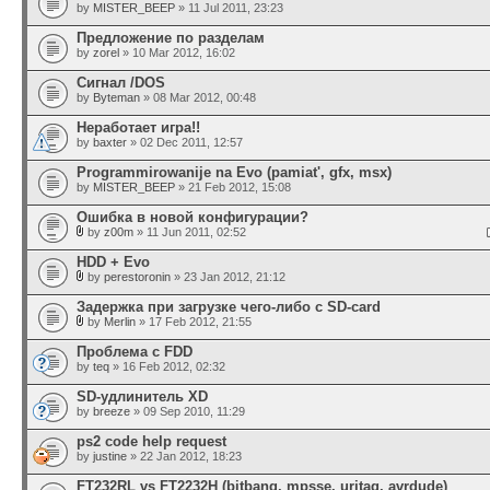
by
MISTER_BEEP
» 11 Jul 2011, 23:23
Предложение по разделам
by
zorel
» 10 Mar 2012, 16:02
Сигнал /DOS
by
Byteman
» 08 Mar 2012, 00:48
Неработает игра!!
by
baxter
» 02 Dec 2011, 12:57
Programmirowanije na Evo (pamiat', gfx, msx)
by
MISTER_BEEP
» 21 Feb 2012, 15:08
Oшибка в новой конфигурации?
by
z00m
» 11 Jun 2011, 02:52
HDD + Evo
by
perestoronin
» 23 Jan 2012, 21:12
Задержка при загрузке чего-либо с SD-card
by
Merlin
» 17 Feb 2012, 21:55
Проблема с FDD
by
teq
» 16 Feb 2012, 02:32
SD-удлинитель XD
by
breeze
» 09 Sep 2010, 11:29
ps2 code help request
by
justine
» 22 Jan 2012, 18:23
FT232RL vs FT2232H (bitbang, mpsse, urjtag, avrdude)