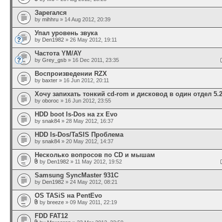
Зарегался
by
mihhru
» 14 Aug 2012, 20:39
Упал уровень звука
by
Den1982
» 26 May 2012, 19:11
Частота YM/AY
by
Grey_gsb
» 16 Dec 2011, 23:35
Воспроизведении RZX
by
baxter
» 16 Jun 2012, 20:11
Хочу запихать тонкий cd-rom и дисковод в один отдел 5.
by
oboroc
» 16 Jun 2012, 23:55
HDD boot Is-Dos на zx Evo
by
snak84
» 28 May 2012, 16:37
HDD Is-Dos/TaSIS Проблема
by
snak84
» 20 May 2012, 14:37
Несколько вопросов по CD и мышам
by
Den1982
» 11 May 2012, 19:52
Samsung SyncMaster 931C
by
Den1982
» 24 May 2012, 08:21
OS TASiS на PentEvo
by
breeze
» 09 May 2011, 22:19
FDD FAT12