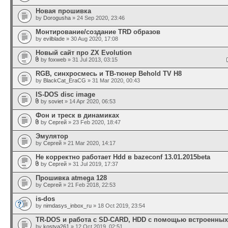
Новая прошивка
by
Dorogusha
» 24 Sep 2020, 23:46
Монтирование/создание TRD образов
by
evilblade
» 30 Aug 2020, 17:08
Новый сайт про ZX Evolution
by
foxweb
» 31 Jul 2013, 03:15
RGB, синхросмесь и ТВ-тюнер Behold TV H8
by
BlackCat_EraCG
» 31 Mar 2020, 00:43
IS-DOS disc image
by
soviet
» 14 Apr 2020, 06:53
Фон и треск в динамиках
by
Сергей
» 23 Feb 2020, 18:47
Эмулятор
by
Сергей
» 21 Mar 2020, 14:17
Не корректно работает Hdd в bazeconf 13.01.2015beta
by
Сергей
» 31 Jul 2019, 17:37
Прошивка atmega 128
by
Сергей
» 21 Feb 2018, 22:53
is-dos
by
nimdasys_inbox_ru
» 18 Oct 2019, 23:54
TR-DOS и работа с SD-CARD, HDD c помощью встроенны
by
kostya261
» 12 Oct 2019, 02:51