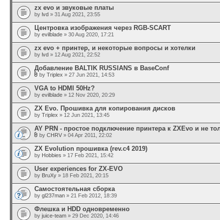
zx evo и звуковые платы
by
lvd
» 31 Aug 2021, 23:55
Центровка изображения через RGB-SCART
by
evilblade
» 30 Aug 2020, 17:21
zx evo + принтер, и некоторые вопросы и хотелки
by
lvd
» 12 Aug 2021, 22:52
Добавление BALTIK RUSSIANS в BaseConf
by
Triplex
» 27 Jun 2021, 14:53
VGA to HDMI 50Hz?
by
evilblade
» 12 Nov 2020, 20:29
ZX Evo. Прошивка для копирования дисков
by
Triplex
» 12 Jun 2021, 13:45
AY PRN - простое подключение принтера к ZXEvo и не то
by
CHRV
» 04 Apr 2011, 22:02
ZX Evolution прошивка (rev.c4 2019)
by
Hobbies
» 17 Feb 2021, 15:42
User experiences for ZX-EVO
by
BruXy
» 18 Feb 2021, 20:15
Самостоятельная сборка
by
gl237man
» 21 Feb 2012, 18:39
Флешка и HDD одновременно
by
juice-team
» 29 Dec 2020, 14:46