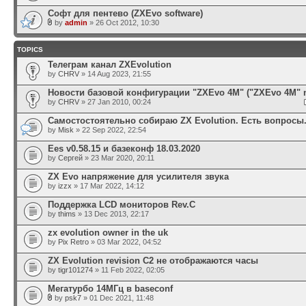
Софт для пентево (ZXEvo software)
by
admin
» 26 Oct 2012, 10:30
TOPICS
Телеграм канал ZXEvolution
by
CHRV
» 14 Aug 2023, 21:55
Новости базовой конфигурации "ZXEvo 4M" ("ZXEvo 4M" 
by
CHRV
» 27 Jan 2010, 00:24
Самостостоятельно собираю ZX Evolution. Есть вопросы
by
Misk
» 22 Sep 2022, 22:54
Ees v0.58.15 и базеконф 18.03.2020
by
Сергей
» 23 Mar 2020, 20:11
ZX Evo напряжение для усилителя звука
by
izzx
» 17 Mar 2022, 14:12
Поддержка LCD мониторов Rev.C
by
thims
» 13 Dec 2013, 22:17
zx evolution owner in the uk
by
Pix Retro
» 03 Mar 2022, 04:52
ZX Evolution revision C2 не отображаются часы
by
tigr101274
» 11 Feb 2022, 02:05
Мегатурбо 14МГц в baseconf
by
psk7
» 01 Dec 2021, 11:48