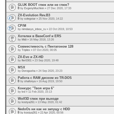
GLUK BOOT глюк или не глюк?
by
EvgenyMuchkin
» 27 Dec 2020, 17:33
ZX-Evolution Rev.B3
by
solegstar
» 25 Nov 2020, 14:22
CP/M
by
nimdasys_inbox_ru
» 22 Oct 2019, 10:53
Хотелки в BaseConf и ERS
by
Midi
» 16 May 2018, 13:26
Совместимость с Пентагоном 128
by
Triplex
» 07 Oct 2020, 00:05
ZX-Evo и ZX-HD
by
fler0301
» 23 Sep 2020, 19:48
MSX
by
Dorogusha
» 24 Sep 2020, 23:23
Работа с RAM диском из TR-DOS
by
shafonya
» 16 Aug 2019, 19:50
Конкурс "Твоя игра 6"
by
lvd
» 11 Feb 2020, 15:13
Wolf3D глюк при выходе
by
kostya261
» 13 May 2020, 01:42
NedoOs ни как не запущу с HDD
by
kostya261
» 22 Apr 2020, 00:56