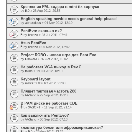
Крепление PAL кодера в mini itx корпусе
by
fk0
» 26 Aug 2012, 20:56
English speaking newbie needs general help please!
by
abraxxious
» 04 Nov 2012, 12:19
PentEvo: сколько их?
by
breeze
» 28 Jul 2011, 07:41
Asus PentEvo
by
breeze
» 06 Nov 2012, 12:42
Project ROBO - новая игра для Pent Evo
by
DimkaM
» 26 Oct 2012, 10:02
Не работает VGA выход в Rev.C
by
thims
» 19 Jul 2012, 18:19
Keyboard layout
by
mikezt
» 08 Oct 2012, 21:00
Пляшет тактовая частота Z80
by
AASand
» 22 Sep 2012, 15:23
В РАМ диске не работает CDE
by
3ASOFT
» 11 Sep 2012, 21:14
Как выключить PentEvo?
by
AASand
» 08 Sep 2012, 07:18
клавиатура белая или афроамериканская?
by
fk0
» 25 Aug 2012, 13:25