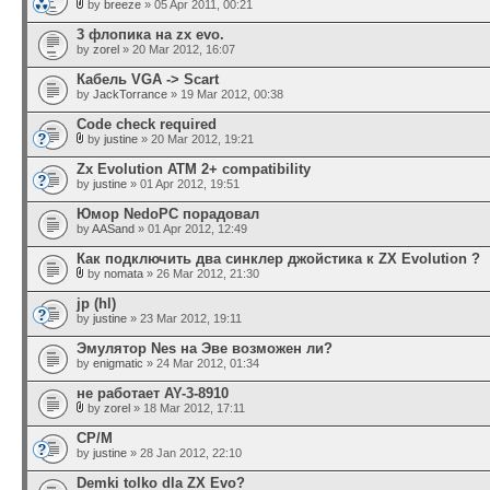
by
breeze
» 05 Apr 2011, 00:21
3 флопика на zx evo.
by
zorel
» 20 Mar 2012, 16:07
Кабель VGA -> Scart
by
JackTorrance
» 19 Mar 2012, 00:38
Code check required
by
justine
» 20 Mar 2012, 19:21
Zx Evolution ATM 2+ compatibility
by
justine
» 01 Apr 2012, 19:51
Юмор NedoPC порадовал
by
AASand
» 01 Apr 2012, 12:49
Как подключить два синклер джойстика к ZX Evolution ?
by
nomata
» 26 Mar 2012, 21:30
jp (hl)
by
justine
» 23 Mar 2012, 19:11
Эмулятор Nes на Эве возможен ли?
by
enigmatic
» 24 Mar 2012, 01:34
не работает AY-3-8910
by
zorel
» 18 Mar 2012, 17:11
CP/M
by
justine
» 28 Jan 2012, 22:10
Demki tolko dla ZX Evo?