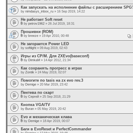
Как запускать на исполнение файлы с расширением SPG
by
nimdasys_inbox_ru
» 16 Sep 2019, 14:22
Не работает Soft reset
by
petrov1962
» 26 Jul 2019, 18:31
Прошивки (ROM)
by
breeze
» 19 Apr 2010, 00:48
Не загорается Power LED
by
softlight
» 09 Aug 2019, 02:43
Игры из CP/M. Для ZXEvo(baseconf)
by
DimkaM
» 14 Apr 2012, 21:34
Как сохранять прогресс в играх
by
Zontik
» 24 May 2019, 02:07
Помогите по tasis на zx evo rev.3
by
Demige
» 20 Mar 2019, 23:42
Пентева по скарт
by
Сергей
» 25 Sep 2018, 21:29
Кнопка VGA/TV
by
Buran
» 05 May 2019, 20:42
Evo и механическая клава
by
Demige
» 18 Apr 2019, 00:07
Баги в EvoReset и PerfectCommander