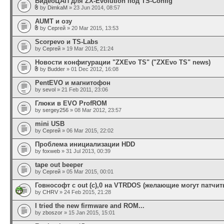
ВидеоЦАП для ZX-Evolution под TS-Config
by
DimkaM
» 23 Jun 2014, 08:57
AUMT и озу
by
Сергей
» 20 Mar 2015, 13:53
Scorpevo и TS-Labs
by
Сергей
» 19 Mar 2015, 21:24
Новости конфигурации "ZXEvo TS" ("ZXEvo TS" news)
by
Budder
» 01 Dec 2012, 16:08
PentEVO и магнитофон
by
sevol
» 21 Feb 2011, 23:06
Глюки в EVO ProfROM
by
sergey256
» 08 Mar 2012, 23:57
mini USB
by
Сергей
» 06 Mar 2015, 22:02
Проблема инициализации HDD
by
foxweb
» 31 Jul 2013, 00:39
tape out beeper
by
Сергей
» 05 Mar 2015, 00:01
Говнософт с out (c),0 на VTRDOS (желающие могут патчить
by
CHRV
» 24 Feb 2015, 21:28
I tried the new firmware and ROM...
by
zboszor
» 15 Jan 2015, 15:01