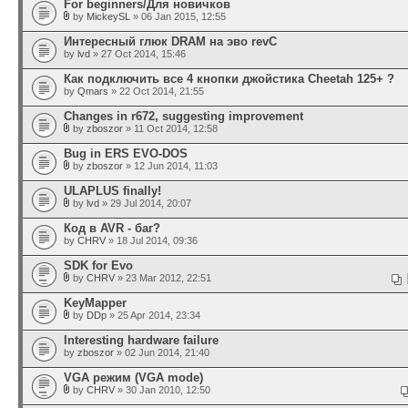
For beginners/Для новичков
by
MickeySL
» 06 Jan 2015, 12:55
Интересный глюк DRAM на эво revC
by
lvd
» 27 Oct 2014, 15:46
Как подключить все 4 кнопки джойстика Cheetah 125+ ?
by
Qmars
» 22 Oct 2014, 21:55
Changes in r672, suggesting improvement
by
zboszor
» 11 Oct 2014, 12:58
Bug in ERS EVO-DOS
by
zboszor
» 12 Jun 2014, 11:03
ULAPLUS finally!
by
lvd
» 29 Jul 2014, 20:07
Код в AVR - баг?
by
CHRV
» 18 Jul 2014, 09:36
SDK for Evo
by
CHRV
» 23 Mar 2012, 22:51
KeyMapper
by
DDp
» 25 Apr 2014, 23:34
Interesting hardware failure
by
zboszor
» 02 Jun 2014, 21:40
VGA режим (VGA mode)
by
CHRV
» 30 Jan 2010, 12:50