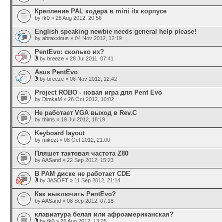
Крепление PAL кодера в mini itx корпусе
by
fk0
» 26 Aug 2012, 20:56
English speaking newbie needs general help please!
by
abraxxious
» 04 Nov 2012, 12:19
PentEvo: сколько их?
by
breeze
» 28 Jul 2011, 07:41
Asus PentEvo
by
breeze
» 06 Nov 2012, 12:42
Project ROBO - новая игра для Pent Evo
by
DimkaM
» 26 Oct 2012, 10:02
Не работает VGA выход в Rev.C
by
thims
» 19 Jul 2012, 18:19
Keyboard layout
by
mikezt
» 08 Oct 2012, 21:00
Пляшет тактовая частота Z80
by
AASand
» 22 Sep 2012, 15:23
В РАМ диске не работает CDE
by
3ASOFT
» 11 Sep 2012, 21:14
Как выключить PentEvo?
by
AASand
» 08 Sep 2012, 07:18
клавиатура белая или афроамериканская?
by
fk0
» 25 Aug 2012, 13:25