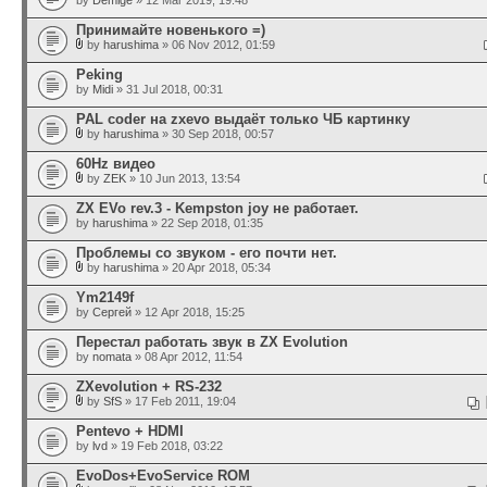
by
Demige
» 12 Mar 2019, 19:48
Принимайте новенького =)
by
harushima
» 06 Nov 2012, 01:59
Peking
by
Midi
» 31 Jul 2018, 00:31
PAL coder на zxevo выдаёт только ЧБ картинку
by
harushima
» 30 Sep 2018, 00:57
60Hz видео
by
ZEK
» 10 Jun 2013, 13:54
ZX EVo rev.3 - Kempston joy не работает.
by
harushima
» 22 Sep 2018, 01:35
Проблемы со звуком - его почти нет.
by
harushima
» 20 Apr 2018, 05:34
Ym2149f
by
Сергей
» 12 Apr 2018, 15:25
Перестал работать звук в ZX Evolution
by
nomata
» 08 Apr 2012, 11:54
ZXevolution + RS-232
by
SfS
» 17 Feb 2011, 19:04
Pentevo + HDMI
by
lvd
» 19 Feb 2018, 03:22
EvoDos+EvoService ROM