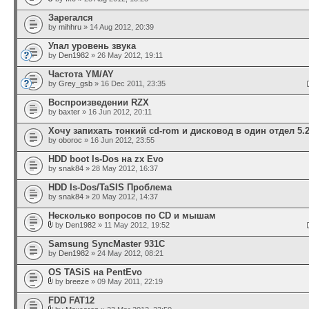
Зарегался
by
mihhru
» 14 Aug 2012, 20:39
Упал уровень звука
by
Den1982
» 26 May 2012, 19:11
Частота YM/AY
by
Grey_gsb
» 16 Dec 2011, 23:35
Воспроизведении RZX
by
baxter
» 16 Jun 2012, 20:11
Хочу запихать тонкий cd-rom и дисковод в один отдел 5.
by
oboroc
» 16 Jun 2012, 23:55
HDD boot Is-Dos на zx Evo
by
snak84
» 28 May 2012, 16:37
HDD Is-Dos/TaSIS Проблема
by
snak84
» 20 May 2012, 14:37
Несколько вопросов по CD и мышам
by
Den1982
» 11 May 2012, 19:52
Samsung SyncMaster 931C
by
Den1982
» 24 May 2012, 08:21
OS TASiS на PentEvo
by
breeze
» 09 May 2011, 22:19
FDD FAT12