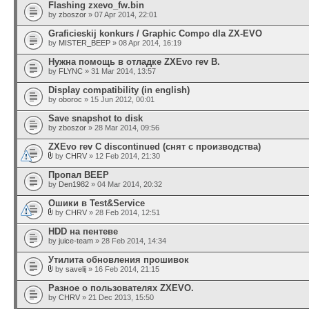
Flashing zxevo_fw.bin
by
zboszor
» 07 Apr 2014, 22:01
Graficieskij konkurs / Graphic Compo dla ZX-EVO
by
MISTER_BEEP
» 08 Apr 2014, 16:19
Нужна помощь в отладке ZXEvo rev B.
by
FLYNC
» 31 Mar 2014, 13:57
Display compatibility (in english)
by
oboroc
» 15 Jun 2012, 00:01
Save snapshot to disk
by
zboszor
» 28 Mar 2014, 09:56
ZXEvo rev C discontinued (снят с производства)
by
CHRV
» 12 Feb 2014, 21:30
Пропал BEEP
by
Den1982
» 04 Mar 2014, 20:32
Ошики в Test&Service
by
CHRV
» 28 Feb 2014, 12:51
HDD на пентеве
by
juice-team
» 28 Feb 2014, 14:34
Утилита обновления прошивок
by
savelij
» 16 Feb 2014, 21:15
Разное о пользователях ZXEVO.
by
CHRV
» 21 Dec 2013, 15:50