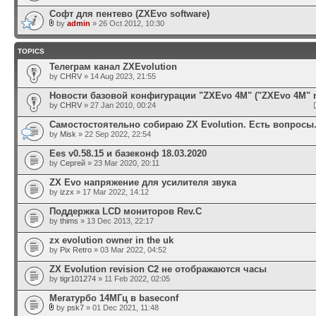
Софт для пентево (ZXEvo software)
by
admin
» 26 Oct 2012, 10:30
TOPICS
Телеграм канал ZXEvolution
by
CHRV
» 14 Aug 2023, 21:55
Новости базовой конфигурации "ZXEvo 4M" ("ZXEvo 4M" 
by
CHRV
» 27 Jan 2010, 00:24
Самостостоятельно собираю ZX Evolution. Есть вопросы
by
Misk
» 22 Sep 2022, 22:54
Ees v0.58.15 и базеконф 18.03.2020
by
Сергей
» 23 Mar 2020, 20:11
ZX Evo напряжение для усилителя звука
by
izzx
» 17 Mar 2022, 14:12
Поддержка LCD мониторов Rev.C
by
thims
» 13 Dec 2013, 22:17
zx evolution owner in the uk
by
Pix Retro
» 03 Mar 2022, 04:52
ZX Evolution revision C2 не отображаются часы
by
tigr101274
» 11 Feb 2022, 02:05
Мегатурбо 14МГц в baseconf
by
psk7
» 01 Dec 2021, 11:48