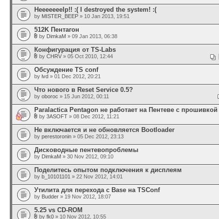
Heeeeeeelp!! :( I destroyed the system! :(
by
MISTER_BEEP
» 10 Jan 2013, 19:51
512K Пентагон
by
DimkaM
» 09 Jan 2013, 06:38
Конфигурация от TS-Labs
by
CHRV
» 05 Oct 2010, 12:44
Обсуждение TS conf
by
lvd
» 01 Dec 2012, 20:21
Что нового в Reset Service 0.5?
by
oboroc
» 15 Jun 2012, 00:11
Paralactica Pentagon не работает на Пентеве с прошивкой 
by
3ASOFT
» 08 Dec 2012, 11:21
Не включается и не обновляется Bootloader
by
perestoronin
» 05 Dec 2012, 23:13
Дисководные пентевопроблемы
by
DimkaM
» 30 Nov 2012, 09:10
Поделитесь опытом подключения к дисплеям
by
b_10101101
» 22 Nov 2012, 14:01
Утилита для перехода с Base на TSConf
by
Budder
» 19 Nov 2012, 18:07
5.25 vs CD-ROM
by
fk0
» 10 Nov 2012, 10:55