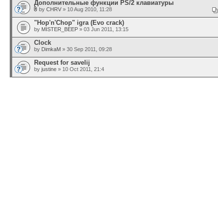
Дополнительные функции PS/2 клавиатуры
by
CHRV
» 10 Aug 2010, 11:28
"Hop'n'Chop" igra (Evo crack)
by
MISTER_BEEP
» 03 Jun 2011, 13:15
Сlock
by
DimkaM
» 30 Sep 2011, 09:28
Request for savelij
by
justine
» 10 Oct 2011, 21:4