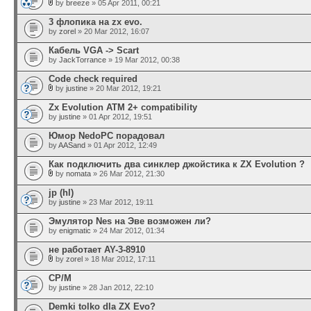
by
breeze
» 05 Apr 2011, 00:21
3 флопика на zx evo.
by
zorel
» 20 Mar 2012, 16:07
Кабель VGA -> Scart
by
JackTorrance
» 19 Mar 2012, 00:38
Code check required
by
justine
» 20 Mar 2012, 19:21
Zx Evolution ATM 2+ compatibility
by
justine
» 01 Apr 2012, 19:51
Юмор NedoPC порадовал
by
AASand
» 01 Apr 2012, 12:49
Как подключить два синклер джойстика к ZX Evolution ?
by
nomata
» 26 Mar 2012, 21:30
jp (hl)
by
justine
» 23 Mar 2012, 19:11
Эмулятор Nes на Эве возможен ли?
by
enigmatic
» 24 Mar 2012, 01:34
не работает AY-3-8910
by
zorel
» 18 Mar 2012, 17:11
CP/M
by
justine
» 28 Jan 2012, 22:10
Demki tolko dla ZX Evo?