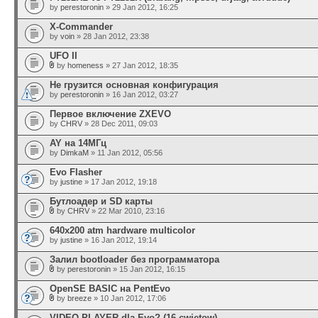
by
perestoronin
» 29 Jan 2012, 16:25
X-Commander
by
voin
» 28 Jan 2012, 23:38
UFO II
by
homeness
» 27 Jan 2012, 18:35
Не грузится основная конфигурация
by
perestoronin
» 16 Jan 2012, 03:27
Первое включение ZXEVO
by
CHRV
» 28 Dec 2011, 09:03
AY на 14МГц
by
DimkaM
» 11 Jan 2012, 05:56
Evo Flasher
by
justine
» 17 Jan 2012, 19:18
Бутлоадер и SD карты
by
CHRV
» 22 Mar 2010, 23:16
640x200 atm hardware multicolor
by
justine
» 16 Jan 2012, 19:14
Залил bootloader без программатора
by
perestoronin
» 15 Jan 2012, 16:15
OpenSE BASIC на PentEvo
by
breeze
» 10 Jan 2012, 17:06
VIDEO PLAYER dla Evo? (16 cwietow)