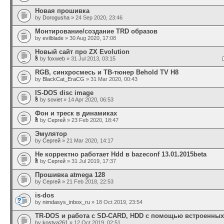
Новая прошивка
by
Dorogusha
» 24 Sep 2020, 23:46
Монтирование/создание TRD образов
by
evilblade
» 30 Aug 2020, 17:08
Новый сайт про ZX Evolution
by
foxweb
» 31 Jul 2013, 03:15
RGB, синхросмесь и ТВ-тюнер Behold TV H8
by
BlackCat_EraCG
» 31 Mar 2020, 00:43
IS-DOS disc image
by
soviet
» 14 Apr 2020, 06:53
Фон и треск в динамиках
by
Сергей
» 23 Feb 2020, 18:47
Эмулятор
by
Сергей
» 21 Mar 2020, 14:17
Не корректно работает Hdd в bazeconf 13.01.2015beta
by
Сергей
» 31 Jul 2019, 17:37
Прошивка atmega 128
by
Сергей
» 21 Feb 2018, 22:53
is-dos
by
nimdasys_inbox_ru
» 18 Oct 2019, 23:54
TR-DOS и работа с SD-CARD, HDD c помощью встроенны
by
kostya261
» 12 Oct 2019, 02:51