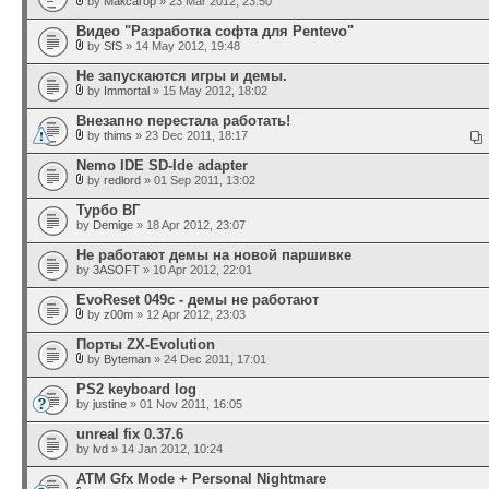
by
Максагор
» 23 Mar 2012, 23:50
Видео "Разработка софта для Pentevo"
by
SfS
» 14 May 2012, 19:48
Не запускаются игры и демы.
by
Immortal
» 15 May 2012, 18:02
Внезапно перестала работать!
by
thims
» 23 Dec 2011, 18:17
Nemo IDE SD-Ide adapter
by
redlord
» 01 Sep 2011, 13:02
Турбо ВГ
by
Demige
» 18 Apr 2012, 23:07
Не работают демы на новой паршивке
by
3ASOFT
» 10 Apr 2012, 22:01
EvoReset 049c - демы не работают
by
z00m
» 12 Apr 2012, 23:03
Порты ZX-Evolution
by
Byteman
» 24 Dec 2011, 17:01
PS2 keyboard log
by
justine
» 01 Nov 2011, 16:05
unreal fix 0.37.6
by
lvd
» 14 Jan 2012, 10:24
ATM Gfx Mode + Personal Nightmare