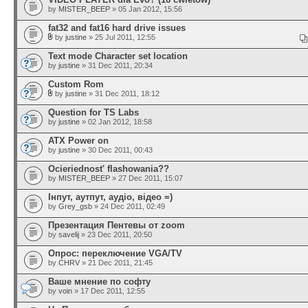
by
MISTER_BEEP
» 05 Jan 2012, 15:56
fat32 and fat16 hard drive issues
by
justine
» 25 Jul 2011, 12:55
Text mode Character set location
by
justine
» 31 Dec 2011, 20:34
Custom Rom
by
justine
» 31 Dec 2011, 18:12
Question for TS Labs
by
justine
» 02 Jan 2012, 18:58
ATX Power on
by
justine
» 30 Dec 2011, 00:43
Ocieriednost' flashowania??
by
MISTER_BEEP
» 27 Dec 2011, 15:07
Інпут, аутпут, аудіо, відео =)
by
Grey_gsb
» 24 Dec 2011, 02:49
Презентация Пентевы от zoom
by
savelij
» 23 Dec 2011, 20:50
Опрос: переключение VGA/TV
by
CHRV
» 21 Dec 2011, 21:45
Ваше мнение по софту
by
voin
» 17 Dec 2011, 12:55