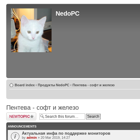
NedoPC
Board index
‹
Продукты NedoPC
‹
Пентева - софт и железо
Пентева - софт и железо
Post a new topic
ANNOUNCEMENTS
Актуальная инфа по поддержке мониторов
by
admin
» 20 Mar 2019, 14:27