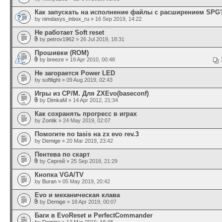
Как запускать на исполнение файлы с расширением SPG
by
nimdasys_inbox_ru
» 16 Sep 2019, 14:22
Не работает Soft reset
by
petrov1962
» 26 Jul 2019, 18:31
Прошивки (ROM)
by
breeze
» 19 Apr 2010, 00:48
Не загорается Power LED
by
softlight
» 09 Aug 2019, 02:43
Игры из CP/M. Для ZXEvo(baseconf)
by
DimkaM
» 14 Apr 2012, 21:34
Как сохранять прогресс в играх
by
Zontik
» 24 May 2019, 02:07
Помогите по tasis на zx evo rev.3
by
Demige
» 20 Mar 2019, 23:42
Пентева по скарт
by
Сергей
» 25 Sep 2018, 21:29
Кнопка VGA/TV
by
Buran
» 05 May 2019, 20:42
Evo и механическая клава
by
Demige
» 18 Apr 2019, 00:07
Баги в EvoReset и PerfectCommander