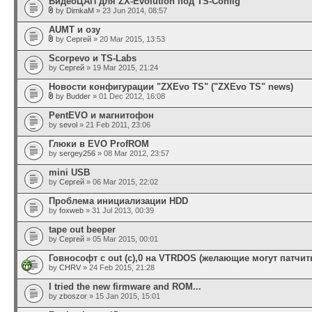
ВидеоЦАП для ZX-Evolution под TS-Config
by
DimkaM
» 23 Jun 2014, 08:57
AUMT и озу
by
Сергей
» 20 Mar 2015, 13:53
Scorpevo и TS-Labs
by
Сергей
» 19 Mar 2015, 21:24
Новости конфигурации "ZXEvo TS" ("ZXEvo TS" news)
by
Budder
» 01 Dec 2012, 16:08
PentEVO и магнитофон
by
sevol
» 21 Feb 2011, 23:06
Глюки в EVO ProfROM
by
sergey256
» 08 Mar 2012, 23:57
mini USB
by
Сергей
» 06 Mar 2015, 22:02
Проблема инициализации HDD
by
foxweb
» 31 Jul 2013, 00:39
tape out beeper
by
Сергей
» 05 Mar 2015, 00:01
Говнософт с out (c),0 на VTRDOS (желающие могут патчить
by
CHRV
» 24 Feb 2015, 21:28
I tried the new firmware and ROM...
by
zboszor
» 15 Jan 2015, 15:01