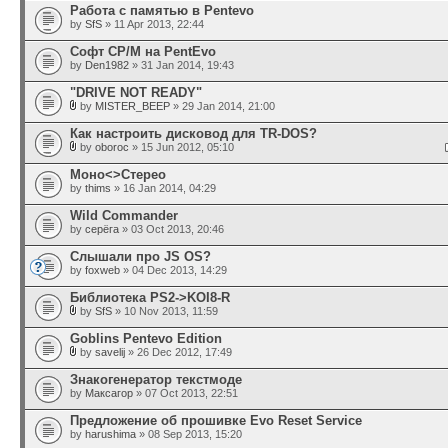
Работа с памятью в Pentevo
by
SfS
» 11 Apr 2013, 22:44
Софт CP/M на PentEvo
by
Den1982
» 31 Jan 2014, 19:43
"DRIVE NOT READY"
by
MISTER_BEEP
» 29 Jan 2014, 21:00
Как настроить дисковод для TR-DOS?
by
oboroc
» 15 Jun 2012, 05:10
Моно<>Стерео
by
thims
» 16 Jan 2014, 04:29
Wild Commander
by
серёга
» 03 Oct 2013, 20:46
Слышали про JS OS?
by
foxweb
» 04 Dec 2013, 14:29
Библиотека PS2->KOI8-R
by
SfS
» 10 Nov 2013, 11:59
Goblins Pentevo Edition
by
savelij
» 26 Dec 2012, 17:49
Знакогенератор текстмоде
by
Максагор
» 07 Oct 2013, 22:51
Предложение об прошивке Evo Reset Service
by
harushima
» 08 Sep 2013, 15:20