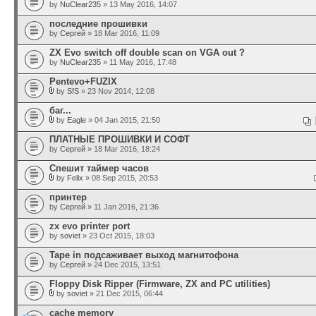
by
NuClear235
» 13 May 2016, 14:07
последние прошивки
by
Сергей
» 18 Mar 2016, 11:09
ZX Evo switch off double scan on VGA out ?
by
NuClear235
» 11 May 2016, 17:48
Pentevo+FUZIX
by
SfS
» 23 Nov 2014, 12:08
баг...
by
Eagle
» 04 Jan 2015, 21:50
ПЛАТНЫЕ ПРОШИВКИ И СОФТ
by
Сергей
» 18 Mar 2016, 18:24
Спешит таймер часов
by
Felix
» 08 Sep 2015, 20:53
принтер
by
Сергей
» 11 Jan 2016, 21:36
zx evo printer port
by
soviet
» 23 Oct 2015, 18:03
Tape in подсаживает выход магнитофона
by
Сергей
» 24 Dec 2015, 13:51
Floppy Disk Ripper (Firmware, ZX and PC utilities)
by
soviet
» 21 Dec 2015, 06:44
cache memory