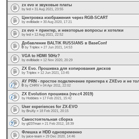
zx evo и звуковые платы
by
lvd
» 31 Aug 2021, 23:55
Центровка изображения через RGB-SCART
by
evilblade
» 30 Aug 2020, 17:21
zx evo + принтер, и некоторые вопросы и хотелки
by
lvd
» 12 Aug 2021, 22:52
Добавление BALTIK RUSSIANS в BaseConf
by
Triplex
» 27 Jun 2021, 14:53
VGA to HDMI 50Hz?
by
evilblade
» 12 Nov 2020, 20:29
ZX Evo. Прошивка для копирования дисков
by
Triplex
» 12 Jun 2021, 13:45
AY PRN - простое подключение принтера к ZXEvo и не то
by
CHRV
» 04 Apr 2011, 22:02
ZX Evolution прошивка (rev.c4 2019)
by
Hobbies
» 17 Feb 2021, 15:42
User experiences for ZX-EVO
by
BruXy
» 18 Feb 2021, 20:15
Самостоятельная сборка
by
gl237man
» 21 Feb 2012, 18:39
Флешка и HDD одновременно
by
juice-team
» 29 Dec 2020, 14:46