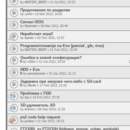
by
MISTER_BEEP
» 11 Jul 2011, 23:23
Предложение по разделам
by
zorel
» 10 Mar 2012, 16:02
Сигнал /DOS
by
Byteman
» 08 Mar 2012, 00:48
Неработает игра!!
by
baxter
» 02 Dec 2011, 12:57
Programmirowanije na Evo (pamiat', gfx, msx)
by
MISTER_BEEP
» 21 Feb 2012, 15:08
Oшибка в новой конфигурации?
by
z00m
» 11 Jun 2011, 02:52
HDD + Evo
by
perestoronin
» 23 Jan 2012, 21:12
Задержка при загрузке чего-либо с SD-card
by
Merlin
» 17 Feb 2012, 21:55
Проблема с FDD
by
teq
» 16 Feb 2012, 02:32
SD-удлинитель XD
by
breeze
» 09 Sep 2010, 11:29
ps2 code help request
by
justine
» 22 Jan 2012, 18:23
FT232RL vs FT2232H (bitbang, mpsse, urjtag, avrdude)