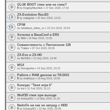
GLUK BOOT глюк или не глюк?
by
EvgenyMuchkin
» 27 Dec 2020, 17:33
ZX-Evolution Rev.B3
by
solegstar
» 25 Nov 2020, 14:22
CP/M
by
nimdasys_inbox_ru
» 22 Oct 2019, 10:53
Хотелки в BaseConf и ERS
by
Midi
» 16 May 2018, 13:26
Совместимость с Пентагоном 128
by
Triplex
» 07 Oct 2020, 00:05
ZX-Evo и ZX-HD
by
fler0301
» 23 Sep 2020, 19:48
MSX
by
Dorogusha
» 24 Sep 2020, 23:23
Работа с RAM диском из TR-DOS
by
shafonya
» 16 Aug 2019, 19:50
Конкурс "Твоя игра 6"
by
lvd
» 11 Feb 2020, 15:13
Wolf3D глюк при выходе
by
kostya261
» 13 May 2020, 01:42
NedoOs ни как не запущу с HDD
by
kostya261
» 22 Apr 2020, 00:56