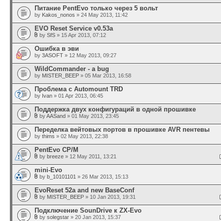
Питание PentEvo только через 5 вольт
by
Kakos_nonos
» 24 May 2013, 11:42
EVO Reset Service v0.53a
by
SfS
» 15 Apr 2013, 07:12
Ошибка в эви
by
3ASOFT
» 12 May 2013, 09:27
WildCommander - a bug
by
MISTER_BEEP
» 05 Mar 2013, 16:58
Проблема с Automount TRD
by
Ivan
» 01 Apr 2013, 06:45
Поддержка двух конфигураций в одной прошивке
by
AASand
» 01 May 2013, 23:45
Переделка вейтовых портов в прошивке AVR пентевы
by
thims
» 02 May 2013, 22:38
PentEvo CP/M
by
breeze
» 12 May 2011, 13:21
mini-Evo
by
b_10101101
» 26 Mar 2013, 15:13
EvoReset 52a and new BaseConf
by
MISTER_BEEP
» 10 Jan 2013, 19:31
Подключение SounDrive к ZX-Evo
by
solegstar
» 20 Jan 2013, 15:37