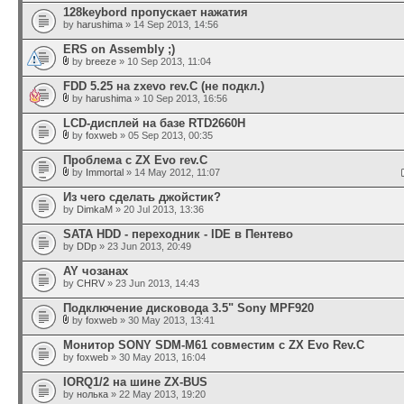
128keybord пропускает нажатия
by
harushima
» 14 Sep 2013, 14:56
ERS on Assembly ;)
by
breeze
» 10 Sep 2013, 11:04
FDD 5.25 на zxevo rev.C (не подкл.)
by
harushima
» 10 Sep 2013, 16:56
LCD-дисплей на базе RTD2660H
by
foxweb
» 05 Sep 2013, 00:35
Проблема с ZX Evo rev.C
by
Immortal
» 14 May 2012, 11:07
Из чего сделать джойстик?
by
DimkaM
» 20 Jul 2013, 13:36
SATA HDD - переходник - IDE в Пентево
by
DDp
» 23 Jun 2013, 20:49
AY чозанах
by
CHRV
» 23 Jun 2013, 14:43
Подключение дисковода 3.5" Sony MPF920
by
foxweb
» 30 May 2013, 13:41
Монитор SONY SDM-M61 совместим с ZX Evo Rev.C
by
foxweb
» 30 May 2013, 16:04
IORQ1/2 на шине ZX-BUS
by
нолька
» 22 May 2013, 19:20