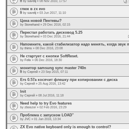
by
savelij
» 08 Nov 2010, 17:57
глюк в zx evo
by
savelij
» 03 Jun 2017, 11:10
Цена новой Пентевы?
by
Stonehand
» 29 Dec 2016, 02:15
Перестал работать дисковод 5.25
by
Stonehand
» 03 Dec 2016, 21:44
Напомните, какой стабилизатор надо менять, когда звук 
by
thims
» 08 Dec 2016, 23:08
Не стартует с кнопки SoftReset.
by
Felix
» 06 Dec 2016, 18:30
монитор samsung sync master 740n
by
Сергей
» 23 Sep 2015, 07:11
Ers 0.57a косячит флешку при копировании с диска
by
Сергей
» 25 Aug 2016, 13:42
Init
by
Сергей
» 08 Jul 2016, 11:18
Need help to try Evo features
by
zboszor
» 02 Feb 2016, 23:29
Проблема с запуском LOAD''
by
JVC
» 01 Jan 2016, 13:34
ZX Evo native keyboard only is enough to control?