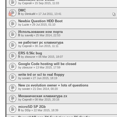
by
Сергей
» 15 Sep 2015, 11:03
DMC
by
DimkaM
» 17 Jul 2011, 13:41
Newbie Question HDD Boot
by
Luzie
» 29 Jul 2015, 01:10
Использование ком порта
by
savelij
» 25 Mar 2014, 22:53
не работает pc клавиатура
by
Сергей
» 30 Jun 2015, 11:11
ERS 0.56c bug
by
zboszor
» 06 Mar 2015, 18:07
Google Code hosting will be closed
by
zboszor
» 13 Mar 2015, 17:59
write trd or scl to real floppy
by
soviet
» 27 Jun 2015, 18:19
New zx evolution owner = lots of questions
by
soviet
» 21 Dec 2014, 00:20
Механическая клавиатура zx
by
Сергей
» 08 Mar 2015, 20:16
microSD SP 2Gb
by
DDp
» 22 Mar 2015, 18:39