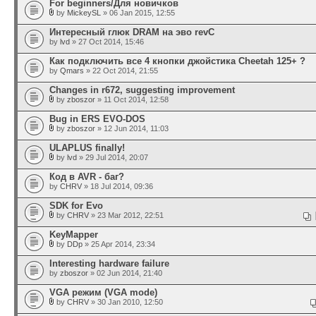
For beginners/Для новичков
by
MickeySL
» 06 Jan 2015, 12:55
Интересный глюк DRAM на эво revC
by
lvd
» 27 Oct 2014, 15:46
Как подключить все 4 кнопки джойстика Cheetah 125+ ?
by
Qmars
» 22 Oct 2014, 21:55
Changes in r672, suggesting improvement
by
zboszor
» 11 Oct 2014, 12:58
Bug in ERS EVO-DOS
by
zboszor
» 12 Jun 2014, 11:03
ULAPLUS finally!
by
lvd
» 29 Jul 2014, 20:07
Код в AVR - баг?
by
CHRV
» 18 Jul 2014, 09:36
SDK for Evo
by
CHRV
» 23 Mar 2012, 22:51
KeyMapper
by
DDp
» 25 Apr 2014, 23:34
Interesting hardware failure
by
zboszor
» 02 Jun 2014, 21:40
VGA режим (VGA mode)
by
CHRV
» 30 Jan 2010, 12:50