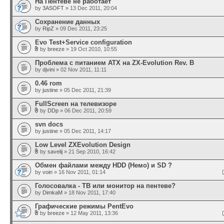
На Пентеве не работает
by
3ASOFT
» 13 Dec 2011, 20:04
Сохранение данных
by
RipZ
» 09 Dec 2011, 23:25
Evo Test+Service configuration
by
breeze
» 19 Oct 2010, 10:55
Проблема с питанием ATX на ZX-Evolution Rev. B
by
djvini
» 02 Nov 2011, 11:11
0.46 rom
by
justine
» 05 Dec 2011, 21:39
FullScreen на телевизоре
by
DDp
» 06 Dec 2011, 20:59
svn docs
by
justine
» 05 Dec 2011, 14:17
Low Level ZXEvolution Design
by
savelij
» 21 Sep 2010, 16:42
Обмен файлами между HDD (Немо) и SD ?
by
voin
» 16 Nov 2011, 01:14
Голосовалка - ТВ или монитор на пентеве?
by
DimkaM
» 18 Nov 2011, 17:40
Графические режимы PentEvo
by
breeze
» 12 May 2011, 13:36