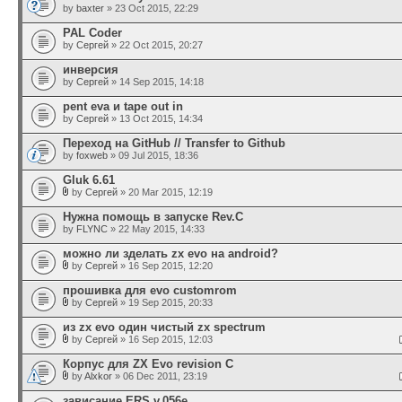
by
baxter
» 23 Oct 2015, 22:29
PAL Coder
by
Сергей
» 22 Oct 2015, 20:27
инверсия
by
Сергей
» 14 Sep 2015, 14:18
pent eva и tape out in
by
Сергей
» 13 Oct 2015, 14:34
Переход на GitHub // Transfer to Github
by
foxweb
» 09 Jul 2015, 18:36
Gluk 6.61
by
Сергей
» 20 Mar 2015, 12:19
Нужна помощь в запуске Rev.C
by
FLYNC
» 22 May 2015, 14:33
можно ли зделать zx evo на android?
by
Сергей
» 16 Sep 2015, 12:20
прошивка для evo customrom
by
Сергей
» 19 Sep 2015, 20:33
из zx evo один чистый zx spectrum
by
Сергей
» 16 Sep 2015, 12:03
Корпус для ZX Evo revision C
by
Alxkor
» 06 Dec 2011, 23:19
зависание ERS v.056e