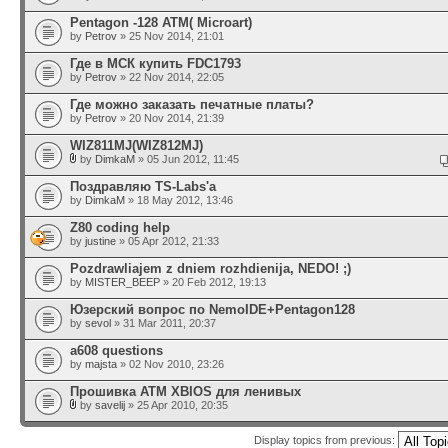
Pentagon -128 ATM( Microart)
by
Petrov
» 25 Nov 2014, 21:01
Где в МСК купить FDC1793
by
Petrov
» 22 Nov 2014, 22:05
Где можно заказать печатные платы?
by
Petrov
» 20 Nov 2014, 21:39
WIZ811MJ(WIZ812MJ)
by
DimkaM
» 05 Jun 2012, 11:45
Поздравляю TS-Labs'а
by
DimkaM
» 18 May 2012, 13:46
Z80 coding help
by
justine
» 05 Apr 2012, 21:33
Pozdrawliajem z dniem rozhdienija, NEDO! ;)
by
MISTER_BEEP
» 20 Feb 2012, 19:13
Юзерский вопрос по NemoIDE+Pentagon128
by
sevol
» 31 Mar 2011, 20:37
a608 questions
by
majsta
» 02 Nov 2010, 23:26
Прошивка АТМ XBIOS для ленивых
by
savelij
» 25 Apr 2010, 20:35
Display topics from previous: