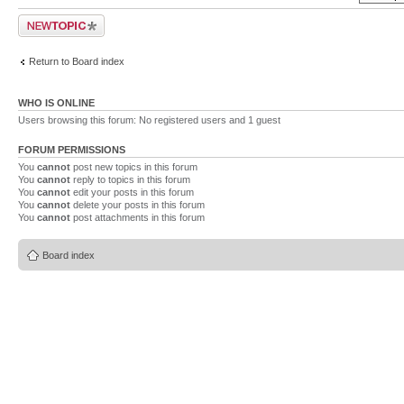
Post a new topic
Return to Board index
WHO IS ONLINE
Users browsing this forum: No registered users and 1 guest
FORUM PERMISSIONS
You
cannot
post new topics in this forum
You
cannot
reply to topics in this forum
You
cannot
edit your posts in this forum
You
cannot
delete your posts in this forum
You
cannot
post attachments in this forum
Board index