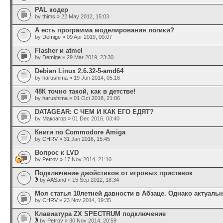
PAL кодер
by
thims
» 22 May 2012, 15:03
А есть программа моделирования логики?
by
Demige
» 09 Apr 2019, 00:07
Flasher и atmel
by
Demige
» 29 Mar 2019, 23:30
Debian Linux 2.6.32-5-amd64
by
harushima
» 19 Jun 2014, 05:16
48К точно такой, как в детстве!
by
harushima
» 01 Oct 2018, 21:06
DATAGEAR: С ЧЕМ И КАК ЕГО ЕДЯТ?
by
Максагор
» 01 Dec 2016, 03:40
Книги по Commodore Amiga
by
CHRV
» 31 Jan 2016, 15:45
Вопрос к LVD
by
Petrov
» 17 Nov 2014, 21:10
Подключение джойстиков от игровых приставок
by
AASand
» 15 Sep 2012, 18:34
Моя статья 10летней давности в Абзаце. Однако актуальн
by
CHRV
» 23 Nov 2014, 19:35
Клавиатура ZX SPECTRUM подключение
by
Petrov
» 30 Nov 2014, 20:59