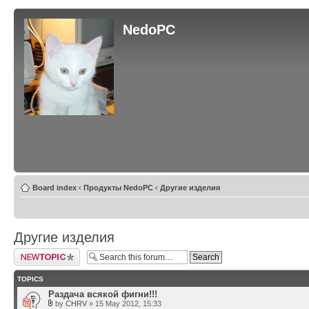
NedoPC
Board index
‹
Продукты NedoPC
‹
Другие изделия
Другие изделия
Post a new topic
TOPICS
Раздача всякой фигни!!!
by
CHRV
» 15 May 2012, 15:33