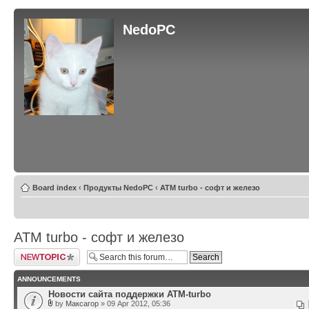
NedoPC
Board index
‹
Продукты NedoPC
‹
ATM turbo - софт и железо
ATM turbo - софт и железо
Post a new topic
ANNOUNCEMENTS
Новости сайта поддержки ATM-turbo
by
Максагор
» 09 Apr 2012, 05:36