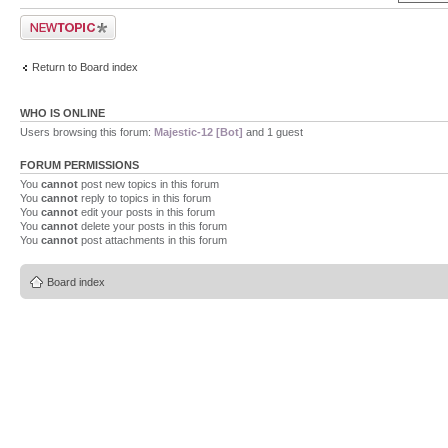
Post a new topic
Return to Board index
WHO IS ONLINE
Users browsing this forum:
Majestic-12 [Bot]
and 1 guest
FORUM PERMISSIONS
You
cannot
post new topics in this forum
You
cannot
reply to topics in this forum
You
cannot
edit your posts in this forum
You
cannot
delete your posts in this forum
You
cannot
post attachments in this forum
Board index