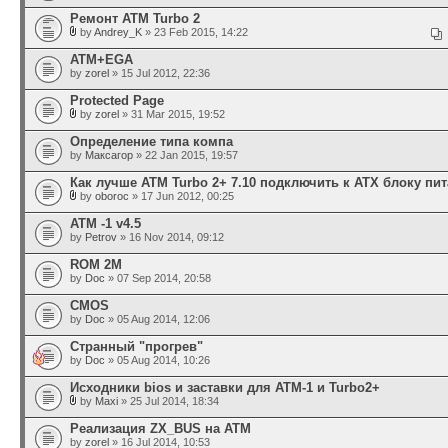
Ремонт ATM Turbo 2
by
Andrey_K
» 23 Feb 2015, 14:22
АТМ+EGA
by
zorel
» 15 Jul 2012, 22:36
Protected Page
by
zorel
» 31 Mar 2015, 19:52
Определение типа компа
by
Максагор
» 22 Jan 2015, 19:57
Как лучше ATM Turbo 2+ 7.10 подключить к ATX блоку пи
by
oboroc
» 17 Jun 2012, 00:25
АТМ -1 v4.5
by
Petrov
» 16 Nov 2014, 09:12
ROM 2М
by
Doc
» 07 Sep 2014, 20:58
CMOS
by
Doc
» 05 Aug 2014, 12:06
Странный "прогрев"
by
Doc
» 05 Aug 2014, 10:26
Исходники bios и заставки для ATM-1 и Turbo2+
by
Maxi
» 25 Jul 2014, 18:34
Реализация ZX_BUS на АТМ
by
zorel
» 16 Jul 2014, 10:53