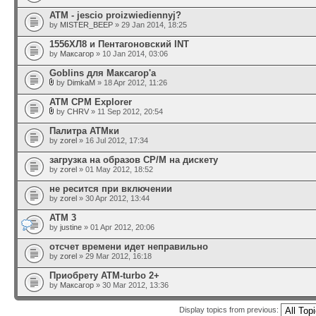
ATM - jescio proizwiediennyj?
by
MISTER_BEEP
» 29 Jan 2014, 18:25
1556ХЛ8 и Пентагоновский INT
by
Максагор
» 10 Jan 2014, 03:06
Goblins для Максагор'а
by
DimkaM
» 18 Apr 2012, 11:26
ATM CPM Explorer
by
CHRV
» 11 Sep 2012, 20:54
Палитра АТМки
by
zorel
» 16 Jul 2012, 17:34
загрузка на образов CP/M на дискету
by
zorel
» 01 May 2012, 18:52
не ресится при включении
by
zorel
» 30 Apr 2012, 13:44
ATM 3
by
justine
» 01 Apr 2012, 20:06
отсчет времени идет неправильно
by
zorel
» 29 Mar 2012, 16:18
Приобрету ATM-turbo 2+
by
Максагор
» 30 Mar 2012, 13:36
Display topics from previous: