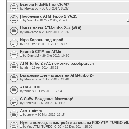
Был ли FidoNET на CP/M?
by
Максагор
» 30 Oct 2017, 18:37
Проблема с АТМ Турбо 2 V6.15
by
WasiA
» 16 Mar 2015, 23:48
Новая плата ATM-turbo 2++ (v8.0)
by
Максагор
» 29 Mar 2017, 20:36
Игра Король под горой
by
Den1982
» 05 Jun 2017, 00:16
Кривой СП\М на АТМе
by
DimkaM
» 29 Oct 2012, 10:39
ATM Turbo 2 v7.1 помогите разобраться
by
als
» 27 Apr 2014, 20:21
Батарейка для часиков на ATM-turbo 2+
by
Максагор
» 03 Feb 2017, 21:46
АТМ + HDD
by
zorel
» 10 Feb 2016, 17:54
С Днём Рожденья Максагор!
by
DimkaM
» 25 Jan 2016, 14:06
Атм + simm
by
zorel
» 30 Mar 2012, 21:15
Нужна помощь в настройке запись на FDD ATM TURBO v6.
by
Ant_ATM_TURBO_6_30
» 15 Dec 2014, 18:00