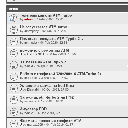
TOPICS
Телеграм каналы АТМ Turbo
by
admin
» 14 Aug 2023, 22:01
Не запускается ATM turbo
by
dmevgeny
» 02 Jan 2014, 20:51
Помогите наладить АТМ Турбо 2+.
by
mxmedia
» 06 Feb 2020, 12:53
помогите с ремонтом АТМ
by
CYBERNOiD
» 04 Feb 2021, 10:50
ХТ клава на АТМ Турьо 2.
by
WasiA
» 26 Apr 2018, 03:21
Работа с графикой 320x200x16 ATM-Turbo 2+
by
mbojenov
» 30 Aug 2020, 18:03
Установка тазиса на hdd Евы
by
DimkaM
» 06 Oct 2019, 17:06
Загрузчик atm-turbo 2 на РФ2
by
tolmak
» 30 Sep 2019, 01:31
Змулятор FDD
by
WasiA
» 16 Dec 2018, 23:13
Форматы хранения графики ATM
by
moroz1999
» 04 Feb 2019, 01:57