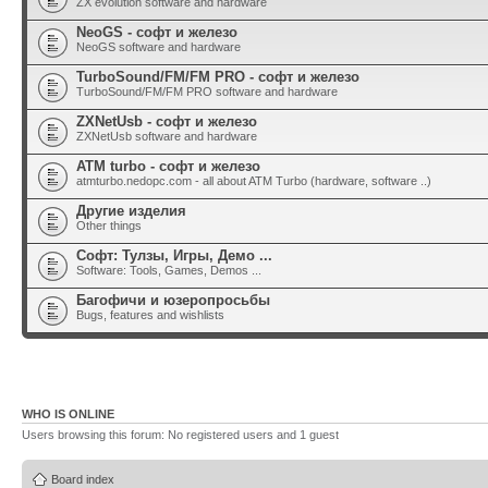
ZX evolution software and hardware
NeoGS - софт и железо
NeoGS software and hardware
TurboSound/FM/FM PRO - софт и железо
TurboSound/FM/FM PRO software and hardware
ZXNetUsb - софт и железо
ZXNetUsb software and hardware
ATM turbo - софт и железо
atmturbo.nedopc.com - all about ATM Turbo (hardware, software ..)
Другие изделия
Other things
Софт: Тулзы, Игры, Демо ...
Software: Tools, Games, Demos ...
Багофичи и юзеропросьбы
Bugs, features and wishlists
WHO IS ONLINE
Users browsing this forum: No registered users and 1 guest
Board index