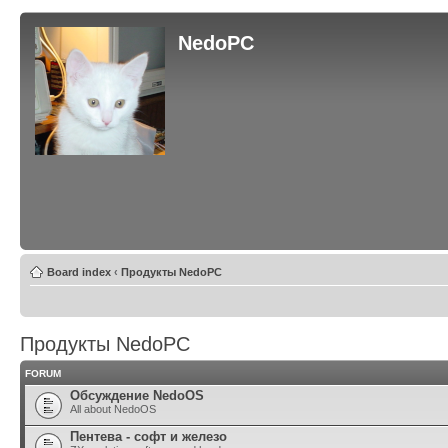
NedoPC
Board index
‹
Продукты NedoPC
Продукты NedoPC
FORUM
Обсуждение NedoOS
All about NedoOS
Пентева - софт и железо