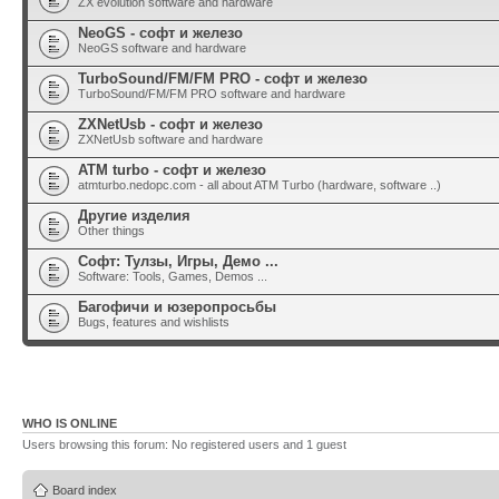
ZX evolution software and hardware
NeoGS - софт и железо
NeoGS software and hardware
TurboSound/FM/FM PRO - софт и железо
TurboSound/FM/FM PRO software and hardware
ZXNetUsb - софт и железо
ZXNetUsb software and hardware
ATM turbo - софт и железо
atmturbo.nedopc.com - all about ATM Turbo (hardware, software ..)
Другие изделия
Other things
Софт: Тулзы, Игры, Демо ...
Software: Tools, Games, Demos ...
Багофичи и юзеропросьбы
Bugs, features and wishlists
WHO IS ONLINE
Users browsing this forum: No registered users and 1 guest
Board index