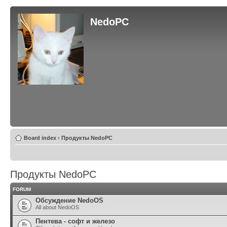
NedoPC
Board index
‹
Продукты NedoPC
Продукты NedoPC
FORUM
Обсуждение NedoOS
All about NedoOS
Пентева - софт и железо