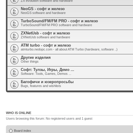
ZX evolution software and hardware
NeoGS - софт и железо
NeoGS software and hardware
TurboSound/FM/FM PRO - софт и железо
TurboSound/FM/FM PRO software and hardware
ZXNetUsb - софт и железо
ZXNetUsb software and hardware
ATM turbo - софт и железо
atmturbo.nedopc.com - all about ATM Turbo (hardware, software ..)
Другие изделия
Other things
Софт: Тулзы, Игры, Демо ...
Software: Tools, Games, Demos ...
Багофичи и юзеропросьбы
Bugs, features and wishlists
WHO IS ONLINE
Users browsing this forum: No registered users and 1 guest
Board index