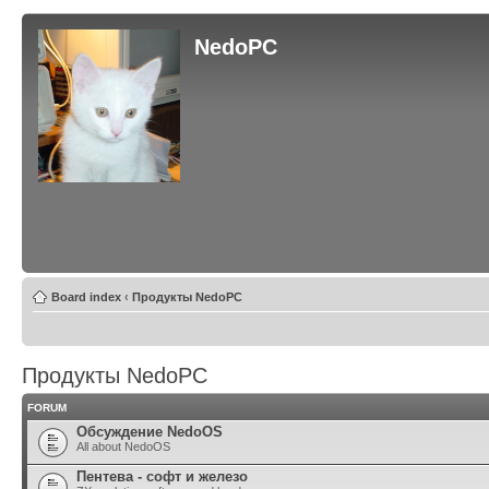
NedoPC
Board index
‹
Продукты NedoPC
Продукты NedoPC
FORUM
Обсуждение NedoOS
All about NedoOS
Пентева - софт и железо