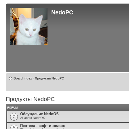
NedoPC
Board index
‹
Продукты NedoPC
Продукты NedoPC
FORUM
Обсуждение NedoOS
All about NedoOS
Пентева - софт и железо