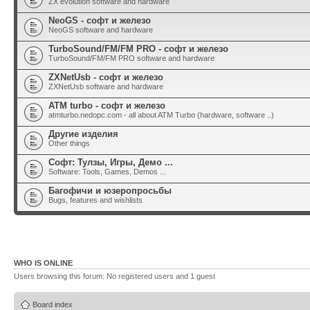
ZX evolution software and hardware
NeoGS - софт и железо
NeoGS software and hardware
TurboSound/FM/FM PRO - софт и железо
TurboSound/FM/FM PRO software and hardware
ZXNetUsb - софт и железо
ZXNetUsb software and hardware
ATM turbo - софт и железо
atmturbo.nedopc.com - all about ATM Turbo (hardware, software ..)
Другие изделия
Other things
Софт: Тулзы, Игры, Демо ...
Software: Tools, Games, Demos ...
Багофичи и юзеропросьбы
Bugs, features and wishlists
WHO IS ONLINE
Users browsing this forum: No registered users and 1 guest
Board index