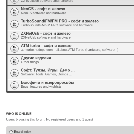
ZX evolution software and hardware
NeoGS - софт и железо
NeoGS software and hardware
TurboSound/FM/FM PRO - софт и железо
TurboSound/FM/FM PRO software and hardware
ZXNetUsb - софт и железо
ZXNetUsb software and hardware
ATM turbo - софт и железо
atmturbo.nedopc.com - all about ATM Turbo (hardware, software ..)
Другие изделия
Other things
Софт: Тулзы, Игры, Демо ...
Software: Tools, Games, Demos ...
Багофичи и юзеропросьбы
Bugs, features and wishlists
WHO IS ONLINE
Users browsing this forum: No registered users and 1 guest
Board index