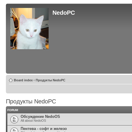
NedoPC
Board index
‹
Продукты NedoPC
Продукты NedoPC
FORUM
Обсуждение NedoOS
All about NedoOS
Пентева - софт и железо