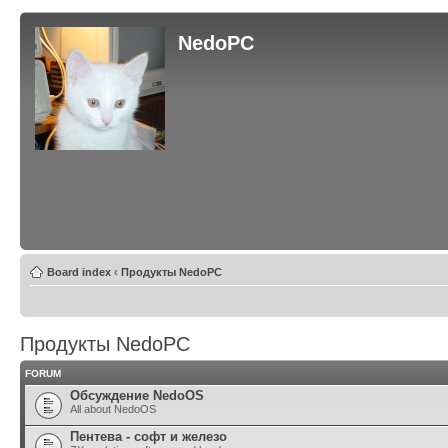
NedoPC
Board index
‹
Продукты NedoPC
Продукты NedoPC
FORUM
Обсуждение NedoOS
All about NedoOS
Пентева - софт и железо