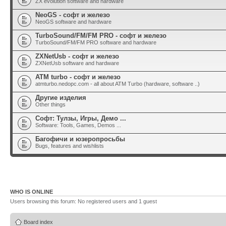
ZX evolution software and hardware
NeoGS - софт и железо
NeoGS software and hardware
TurboSound/FM/FM PRO - софт и железо
TurboSound/FM/FM PRO software and hardware
ZXNetUsb - софт и железо
ZXNetUsb software and hardware
ATM turbo - софт и железо
atmturbo.nedopc.com - all about ATM Turbo (hardware, software ..)
Другие изделия
Other things
Софт: Тулзы, Игры, Демо ...
Software: Tools, Games, Demos ...
Багофичи и юзеропросьбы
Bugs, features and wishlists
WHO IS ONLINE
Users browsing this forum: No registered users and 1 guest
Board index