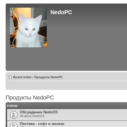
NedoPC
Board index
‹
Продукты NedoPC
Продукты NedoPC
FORUM
Обсуждение NedoOS
All about NedoOS
Пентева - софт и железо