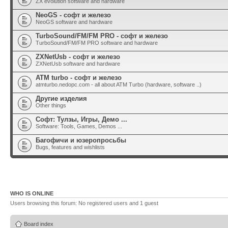
ZX evolution software and hardware
NeoGS - софт и железо
NeoGS software and hardware
TurboSound/FM/FM PRO - софт и железо
TurboSound/FM/FM PRO software and hardware
ZXNetUsb - софт и железо
ZXNetUsb software and hardware
ATM turbo - софт и железо
atmturbo.nedopc.com - all about ATM Turbo (hardware, software ..)
Другие изделия
Other things
Софт: Тулзы, Игры, Демо ...
Software: Tools, Games, Demos ...
Багофичи и юзеропросьбы
Bugs, features and wishlists
WHO IS ONLINE
Users browsing this forum: No registered users and 1 guest
Board index