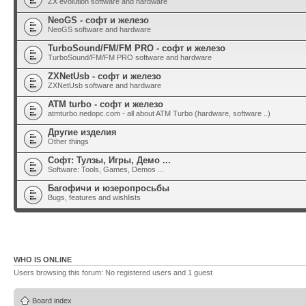
ZX evolution software and hardware
NeoGS - софт и железо
NeoGS software and hardware
TurboSound/FM/FM PRO - софт и железо
TurboSound/FM/FM PRO software and hardware
ZXNetUsb - софт и железо
ZXNetUsb software and hardware
ATM turbo - софт и железо
atmturbo.nedopc.com - all about ATM Turbo (hardware, software ..)
Другие изделия
Other things
Софт: Тулзы, Игры, Демо ...
Software: Tools, Games, Demos ...
Багофичи и юзеропросьбы
Bugs, features and wishlists
WHO IS ONLINE
Users browsing this forum: No registered users and 1 guest
Board index