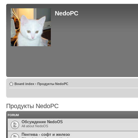
NedoPC
Board index
‹
Продукты NedoPC
Продукты NedoPC
FORUM
Обсуждение NedoOS
All about NedoOS
Пентева - софт и железо