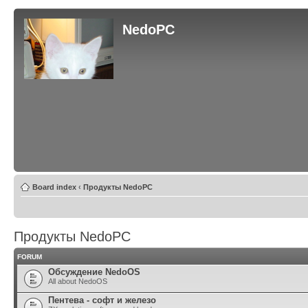
NedoPC
Board index
‹
Продукты NedoPC
Продукты NedoPC
FORUM
Обсуждение NedoOS
All about NedoOS
Пентева - софт и железо