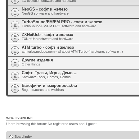
ZX evolution software and hardware
NeoGS - софт и железо
NeoGS software and hardware
TurboSound/FM/FM PRO - софт и железо
TurboSound/FM/FM PRO software and hardware
ZXNetUsb - софт и железо
ZXNetUsb software and hardware
ATM turbo - софт и железо
atmturbo.nedopc.com - all about ATM Turbo (hardware, software ..)
Другие изделия
Other things
Софт: Тулзы, Игры, Демо ...
Software: Tools, Games, Demos ...
Багофичи и юзеропросьбы
Bugs, features and wishlists
WHO IS ONLINE
Users browsing this forum: No registered users and 1 guest
Board index