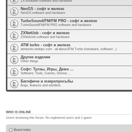
ZX evolution software and hardware
NeoGS - софт и железо
NeoGS software and hardware
TurboSound/FM/FM PRO - софт и железо
TurboSound/FM/FM PRO software and hardware
ZXNetUsb - софт и железо
ZXNetUsb software and hardware
ATM turbo - софт и железо
atmturbo.nedopc.com - all about ATM Turbo (hardware, software ..)
Другие изделия
Other things
Софт: Тулзы, Игры, Демо ...
Software: Tools, Games, Demos ...
Багофичи и юзеропросьбы
Bugs, features and wishlists
WHO IS ONLINE
Users browsing this forum: No registered users and 1 guest
Board index