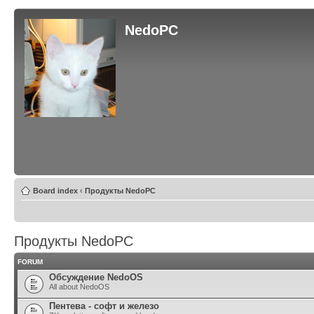
NedoPC
Board index
‹
Продукты NedoPC
Продукты NedoPC
FORUM
Обсуждение NedoOS
All about NedoOS
Пентева - софт и железо