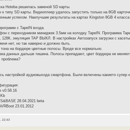
ка Hoteba решилась заменой SD карты.
 к типу SD карты. Видеоплеер удалось запустить только на 8GB карточ
енным успехом. Наилучшие результаты на картах Kingston 8GB 4 класса
программ с TapeIN входа.
он с переходником миниджек 3.5мм на колодку TapeIN. Программа Tap
, 128К, эмуляция TAP ВЫКЛ. В настройках Автозапуск загрузки с касет
меня нет, но так наверно и должно быть.
 тона на бордюре цветные полосы. Вроде все нормально.
узка данных дальше тишина. Полосы пропадают, цвет бордюра не меняет
ь проблема?
сь настройкой аудиовыхода смартфона. Были включены какието супер н
фигурация:
e v0.58.16
 Kb
TS&BASE 28.04.2021 beta
VRBoot 23.01.2012
, 22:43