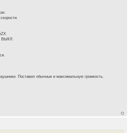
ках.
 скорости.
eZX.
ы ВЫКЛ.
ся.
аушники. Поставил обычные и максимальную громкость.