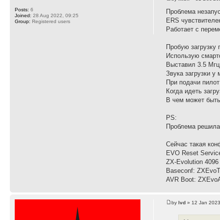
Posts:
6
Проблема незапус
Joined:
28 Aug 2022, 09:25
ERS чувствителен
Group:
Registered users
Работает с перем
Пробую загрузку 
Использую смартф
Выставил 3.5 Мгц
Звука загрузки у 
При подачи пилот
Когда идеть загр
В чем может быт
PS:
Проблема решила
Сейчас такая кон
EVO Reset Servic
ZX-Evolution 4096
Baseconf: ZXEvo
AVR Boot: ZXEvoA
by
lvd
» 12 Jan 2023