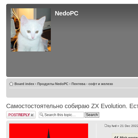
NedoPC
Board index
‹
Продукты NedoPC
‹
Пентева - софт и железо
Самостостоятельно собираю ZX Evolution. Ес
Post a reply
by
lvd
» 21 Dec 2022
Misk wrote