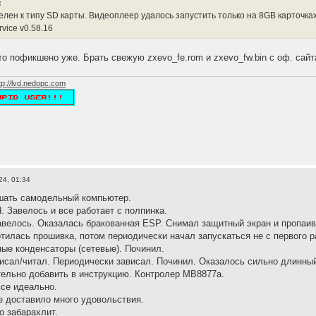
:
елен к типу SD карты. Видеоплеер удалось запустить только на 8GB карточках
vice v0.58.16
то пофикшено уже. Брать свежую zxevo_fe.rom и zxevo_fw.bin с оф. сайт
tp://lvd.nedopc.com
24, 01:34
ать самодельный компьютер.
. Завелось и все работает с полпинка.
завелось. Оказалась бракованная ESP. Снимал защитный экран и пропаив
тилась прошивка, потом периодически начал запускаться не с первого 
ые конденсаторы (сетевые). Починил.
исал/читал. Периодически зависал. Починил. Оказалось сильно длинны
ельно добавить в инструкцию. Контролер MB8877a.
все идеально.
 доставило много удовольствия.
о забарахлит.