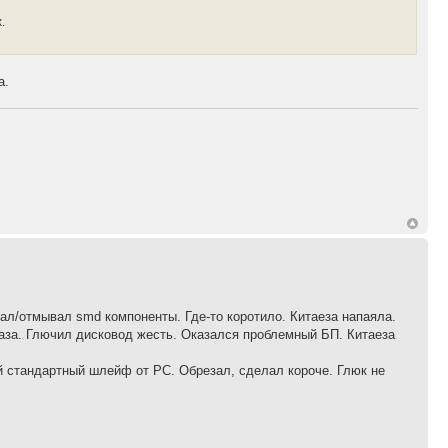
.
а.
ал/отмывал smd компоненты. Где-то коротило. Китаеза напаяла.
раза. Глючил дисковод жесть. Оказался проблемный БП. Китаеза
й стандартный шлейф от PC. Обрезал, сделал короче. Глюк не