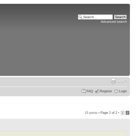
Advanced search
FAQ
Register
Login
15 posts •
Page
2
of
2
•
1
2