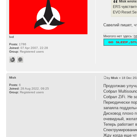
Misk wrote
ERS чувствит
EVO Reset Ser
Савелий пишет, ч
Многого нет здесь:
ht
lvd
Posts:
1786
Joined:
07 Apr 2007, 22:28
Group:
Registered users
Misk
by
Misk
» 18 Dec 20
Posts:
6
Продолжаю улучш
Joined:
28 Aug 2022, 09:25
Собрал Multisound
Group:
Registered users
Собрал ZiFi. Не 
Периодически пор
запаяла поддельн
Дисковод плохо п
очевидный, желат
Теперь работает 
Спектрумирование
Жду когда еще чт