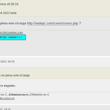
vice v0.58.16
04.2021 beta
з репы или отсюда
http://nedopc.com/zxevo/zxevo.php
?
tp://lvd.nedopc.com
 2022, 09:25
е из репы или отсюда
ги видимо.
 rev C,
ZXNetUsb rev A,
ZXNetUsb rev С
/ti6.zxevo.ru/
22, 18:15