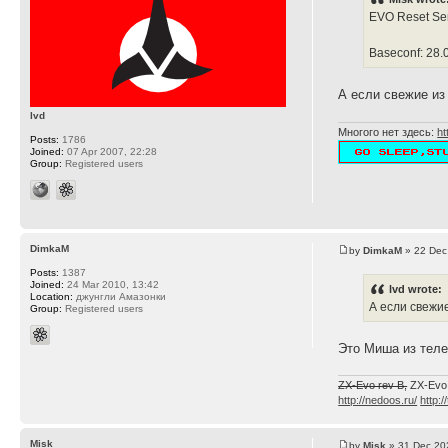
EVO Reset Ser
Baseconf: 28.
А если свежие и
lvd
Многого нет здесь:
ht
Posts:
1786
Joined:
07 Apr 2007, 22:28
Group:
Registered users
DimkaM
by
DimkaM
» 22 Dec
Posts:
1387
Joined:
24 Mar 2010, 13:42
lvd wrote:
Location:
джунгли Амазонки
А если свежи
Group:
Registered users
Это Миша из теле
ZX-Evo rev B,
ZX-Evo
http://nedoos.ru/
http:/
Misk
by
Misk
» 31 Dec 20