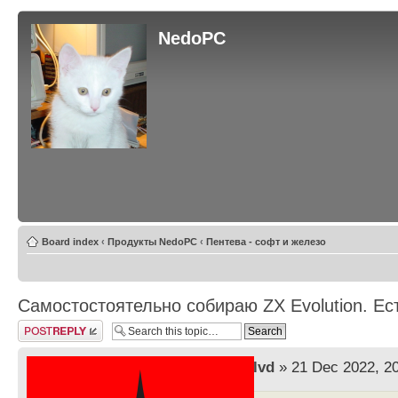
NedoPC
Board index
‹
Продукты NedoPC
‹
Пентева - софт и железо
Самостостоятельно собираю ZX Evolution. Ес
Post a reply
by
lvd
» 21 Dec 2022, 2