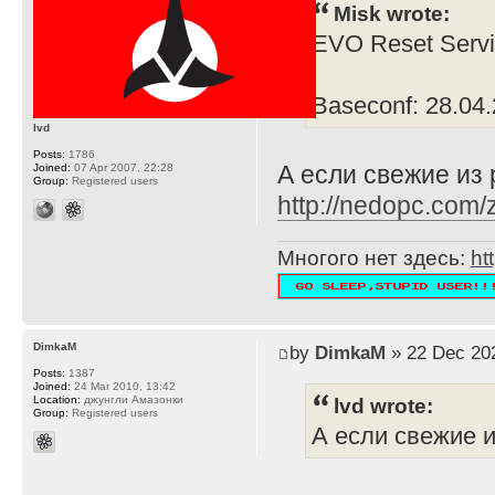
Misk wrote:
EVO Reset Servi
Baseconf: 28.04.
lvd
Posts:
1786
А если свежие из
Joined:
07 Apr 2007, 22:28
Group:
Registered users
http://nedopc.com
Многого нет здесь:
ht
DimkaM
by
DimkaM
» 22 Dec 202
Posts:
1387
Joined:
24 Mar 2010, 13:42
lvd wrote:
Location:
джунгли Амазонки
Group:
Registered users
А если свежие 