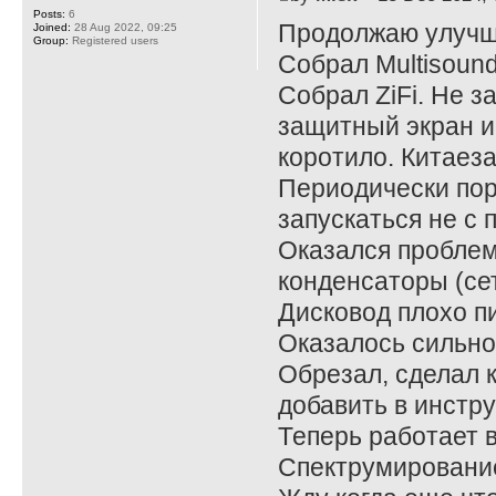
Posts:
6
Продолжаю улучш
Joined:
28 Aug 2022, 09:25
Group:
Registered users
Собрал Multisound
Собрал ZiFi. Не 
защитный экран и
коротило. Китаеза
Периодически пор
запускаться не с 
Оказался проблем
конденсаторы (се
Дисковод плохо п
Оказалось сильно
Обрезал, сделал 
добавить в инстр
Теперь работает 
Спектрумирование