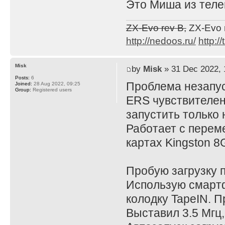
Это Миша из теле
ZX-Evo rev B,
ZX-Evo 
http://nedoos.ru/
http://
Misk
by
Misk
» 31 Dec 2022, 
Posts:
6
Проблема незапус
Joined:
28 Aug 2022, 09:25
Group:
Registered users
ERS чувствителен
запустить только 
Работает с перем
картах Kingston 8
Пробую загрузку п
Использую смартф
колодку TapeIN. 
Выставил 3.5 Мгц