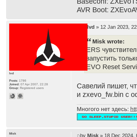
Baseconf: ZXEvoT
AVR Boot: ZXEvoA
by
lvd
» 12 Jan 2023, 22
Misk wrote:
ERS чувствител
запустить тольк
EVO Reset Servi
lvd
Posts:
1786
Савелий пишет, ч
Joined:
07 Apr 2007, 22:28
Group:
Registered users
и zxevo_fw.bin с о
Многого нет здесь:
ht
Misk
by
Misk
» 18 Dec 2024, 