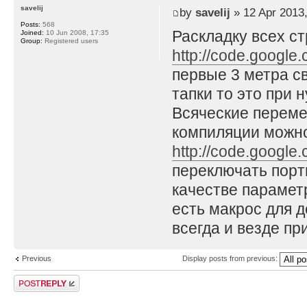
savelij
by
savelij
» 12 Apr 2013,
Posts:
568
Раскладку всех с
Joined:
10 Jun 2008, 17:35
Group:
Registered users
http://code.google.
первые 3 метра с
тапки то это при 
Всяческие переме
компиляции можно
http://code.google
переключать пор
качестве параметр
есть макрос для д
всегда и везде пр
Previous
Display posts from previous:
Post a reply