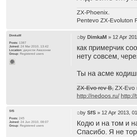
ZX-Phoenix.
Pentevo ZX-Evoluton R
DimkaM
by
DimkaM
» 12 Apr 201
Posts:
1387
как примерчик соо
Joined:
24 Mar 2010, 13:42
Location:
джунгли Амазонки
Group:
Registered users
нету совсем, чере
Ты на асме кодиш
ZX-Evo rev B,
ZX-Evo 
http://nedoos.ru/
http://
SfS
by
SfS
» 12 Apr 2013, 01
Posts:
245
Кодю и на том и н
Joined:
24 Jun 2010, 08:07
Group:
Registered users
Спасибо. Я не тор