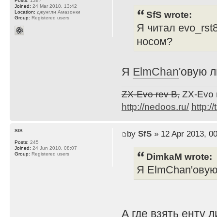
Posts:
1387
Joined:
24 Mar 2010, 13:42
SfS wrote:
Location:
джунгли Амазонки
Group:
Registered users
Я читал evo_rst
носом?
Я
ElmChan
'овую 
ZX-Evo rev B,
ZX-Evo 
http://nedoos.ru/
http://
SfS
by
SfS
» 12 Apr 2013, 00
Posts:
245
Joined:
24 Jun 2010, 08:07
DimkaM wrote:
Group:
Registered users
Я ElmChan'овую
А где взять енту 