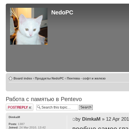
NedoPC
Board index
‹
Продукты NedoPC
‹
Пентева - софт и железо
Работа с памятью в Pentevo
Post a reply
DimkaM
by
DimkaM
» 12 Apr 201
Posts:
1387
Joined:
24 Mar 2010, 13:42