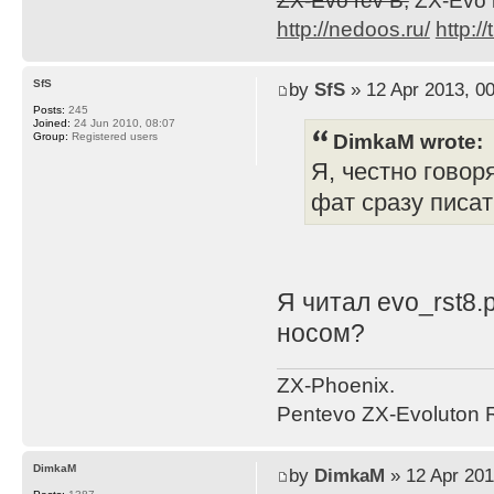
ZX-Evo rev B,
ZX-Evo 
http://nedoos.ru/
http://
SfS
by
SfS
» 12 Apr 2013, 00
Posts:
245
Joined:
24 Jun 2010, 08:07
DimkaM wrote:
Group:
Registered users
Я, честно говор
фат сразу писат
Я читал evo_rst8.
носом?
ZX-Phoenix.
Pentevo ZX-Evoluton R
DimkaM
by
DimkaM
» 12 Apr 201