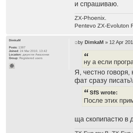
и спрашиваю.
ZX-Phoenix.
Pentevo ZX-Evoluton R
DimkaM
by
DimkaM
» 12 Apr 201
Posts:
1387
Joined:
24 Mar 2010, 13:42
Location:
джунгли Амазонки
Group:
Registered users
ну а если прог
Я, честно говоря,
фат сразу писать
SfS wrote:
После этих при
ща скопипастю в д