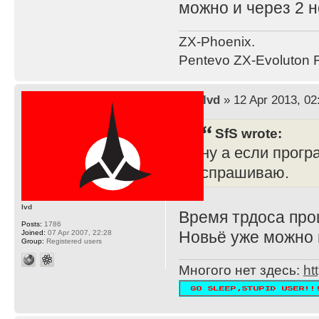
можно и через 2 н
ZX-Phoenix.
Pentevo ZX-Evoluton R
by
lvd
» 12 Apr 2013, 02
SfS wrote:
ну а если прог
спрашиваю.
lvd
Время трдоса прош
Posts:
1786
Новьё уже можно 
Joined:
07 Apr 2007, 22:28
Group:
Registered users
Многого нет здесь:
ht