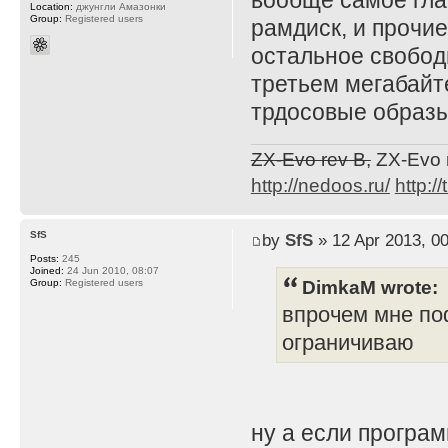
вообще самое гла
Location:
джунгли Амазонки
Group:
Registered users
рамдиск, и прочи
остальное свободн
третьем мегабайте
трдосовые образы
ZX-Evo rev B,
ZX-Evo 
http://nedoos.ru/
http://
SfS
by
SfS
» 12 Apr 2013, 00
Posts:
245
Joined:
24 Jun 2010, 08:07
DimkaM wrote:
Group:
Registered users
впрочем мне по
ограничиваю
ну а если програ