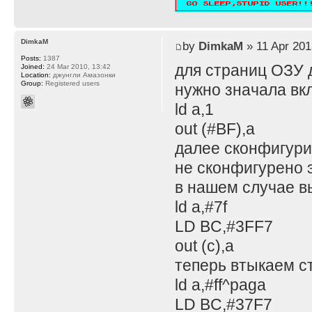
DimkaM
by
DimkaM
» 11 Apr 201
Posts:
1387
для страниц ОЗУ 
Joined:
24 Mar 2010, 13:42
Location:
джунгли Амазонки
Group:
Registered users
нужно значала вк
ld a,1
out (#BF),a
далее сконфигурит
не сконфигурено э
в нашем случае в
ld a,#7f
LD BC,#3FF7
out (c),a
теперь втыкаем с
ld a,#ff^paga
LD BC,#37F7