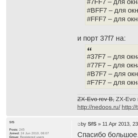
#7FF7 – для окн
#BFF7 – для окн
#FFF7 – для окн
и порт 37f7 на:
#37F7 – для окн
#77F7 – для окн
#B7F7 – для окн
#F7F7 – для ок
ZX-Evo rev B,
ZX-Evo 
http://nedoos.ru/
http://
SfS
by
SfS
» 11 Apr 2013, 23
Posts:
245
Спасибо большое
Joined:
24 Jun 2010, 08:07
Group:
Registered users