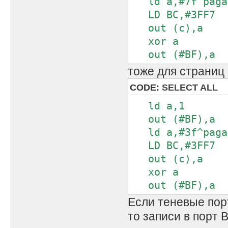
ld a,#7f^paga
LD BC,#3FF7
out (c),a
xor a
out (#BF),a
тоже для страниц 
CODE:
SELECT ALL
ld a,1
out (#BF),a
ld a,#3f^paga
LD BC,#3FF7
out (c),a
xor a
out (#BF),a
Если теневые пор
то записи в порт 