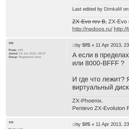
Last edited by
DimkaM
on 
ZX-Evo rev B,
ZX-Evo 
http://nedoos.ru/
http://
SfS
by
SfS
» 11 Apr 2013, 23
Posts:
245
А если в пределах
Joined:
24 Jun 2010, 08:07
Group:
Registered users
или 8000-BFFF ?
И где что лежит? 
виртуальный дис
ZX-Phoenix.
Pentevo ZX-Evoluton R
SfS
by
SfS
» 11 Apr 2013, 23