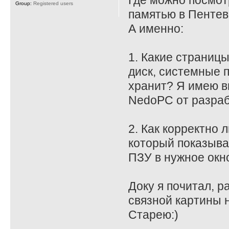
Где можно посмот
Group:
Registered users
памятью в Пенте
А именно:
1. Какие страницы
диск, системные 
хранит? Я имею в
NedoPC от разраб
2. Как корректно 
который показыва
ПЗУ в нужное окн
Доку я почитал, р
связной картины н
Старею:)