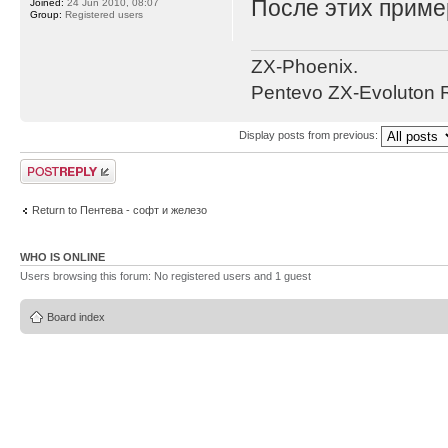
После этих приме
Joined:
24 Jun 2010, 08:07
Group:
Registered users
ZX-Phoenix.
Pentevo ZX-Evoluton R
Display posts from previous:
Post a reply
Return to Пентева - софт и железо
WHO IS ONLINE
Users browsing this forum: No registered users and 1 guest
Board index