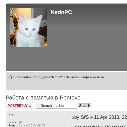
NedoPC
Board index
‹
Продукты NedoPC
‹
Пентева - софт и железо
Работа с памятью в Pentevo
Post a reply
SfS
by
SfS
» 11 Apr 2013, 22
Posts:
245
Joined:
24 Jun 2010, 08:07