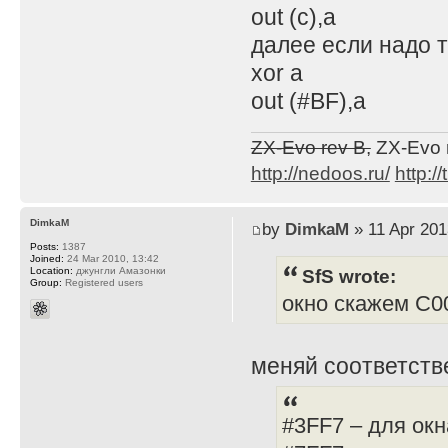
out (c),a
далее если надо 
xor a
out (#BF),a
ZX-Evo rev B,
ZX-Evo 
http://nedoos.ru/
http://
DimkaM
by
DimkaM
» 11 Apr 201
Posts:
1387
Joined:
24 Mar 2010, 13:42
SfS wrote:
Location:
джунгли Амазонки
Group:
Registered users
окно скажем С00
меняй соответстве
#3FF7 – для окн