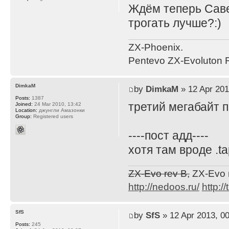
Ждём теперь Саве
трогать лучше?:)
ZX-Phoenix.
Pentevo ZX-Evoluton R
DimkaM
by
DimkaM
» 12 Apr 201
Posts:
1387
третий мегабайт 
Joined:
24 Mar 2010, 13:42
Location:
джунгли Амазонки
Group:
Registered users
----пост адд----
хотя там вроде .t
ZX-Evo rev B,
ZX-Evo 
http://nedoos.ru/
http://
SfS
by
SfS
» 12 Apr 2013, 00
Posts:
245