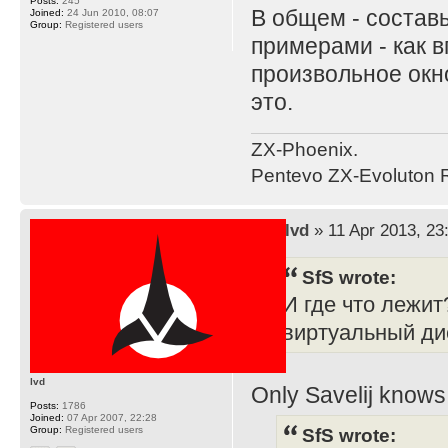
Posts:
245
В общем - составь
Joined:
24 Jun 2010, 08:07
Group:
Registered users
примерами - как 
произвольное окно
это.
ZX-Phoenix.
Pentevo ZX-Evoluton R
by
lvd
» 11 Apr 2013, 23
SfS wrote:
И где что лежит
виртуальный д
lvd
Only Savelij knows 
Posts:
1786
Joined:
07 Apr 2007, 22:28
Group:
Registered users
SfS wrote: