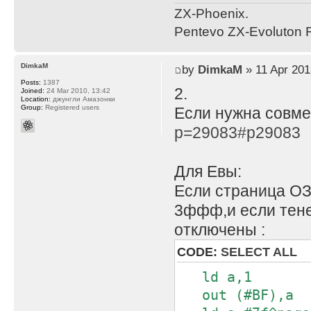
ZX-Phoenix.
Pentevo ZX-Evoluton R
DimkaM
by
DimkaM
» 11 Apr 201
Posts:
1387
2.
Joined:
24 Mar 2010, 13:42
Location:
джунгли Амазонки
Group:
Registered users
Если нужна совме
p=29083#p29083
Для Евы:
Если страница ОЗ
3ффф,и если тен
отключены :
CODE:
SELECT ALL
ld a,1
out (#BF),a