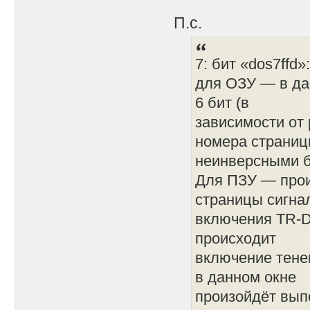
П.с.
7: бит «dos7ffd»:
для ОЗУ — в да
6 бит (в
зависимости от 
номера страни
неинверсными б
Для ПЗУ — прои
страницы сигна
включения TR-D
происходит
включение тене
в данном окне
произойдёт вып