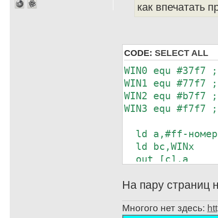
как впечатать п
CODE:
SELECT ALL
WIN0 equ #37f7 ;
WIN1 equ #77f7 ;
WIN2 equ #b7f7 ;
WIN3 equ #f7f7 ;
ld a,#ff-номер
ld bc,WINx
out [c],a
На пару страниц н
Многого нет здесь:
ht