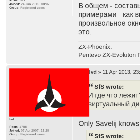
Posts:
245
В общем - составь
Joined:
24 Jun 2010, 08:07
Group:
Registered users
примерами - как 
произвольное окно
это.
ZX-Phoenix.
Pentevo ZX-Evoluton R
by
lvd
» 11 Apr 2013, 23
SfS wrote:
И где что лежит
виртуальный д
lvd
Only Savelij knows 
Posts:
1786
Joined:
07 Apr 2007, 22:28
Group:
Registered users
SfS wrote: