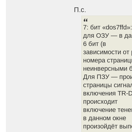
П.с.
7: бит «dos7ffd»:
для ОЗУ — в да
6 бит (в
зависимости от 
номера страни
неинверсными б
Для ПЗУ — прои
страницы сигна
включения TR-D
происходит
включение тене
в данном окне
произойдёт вып