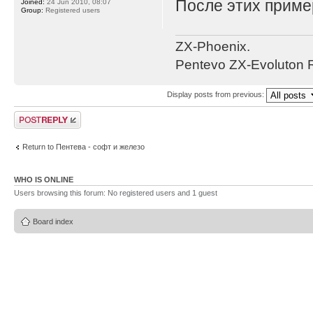
После этих приме
Joined:
24 Jun 2010, 08:07
Group:
Registered users
ZX-Phoenix.
Pentevo ZX-Evoluton R
Display posts from previous:
Post a reply
Return to Пентева - софт и железо
WHO IS ONLINE
Users browsing this forum: No registered users and 1 guest
Board index