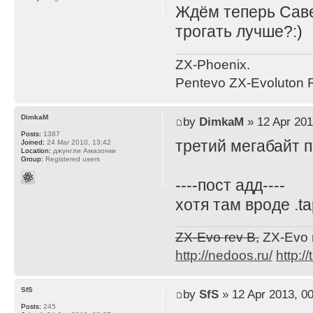
Ждём теперь Саве
трогать лучше?:)
ZX-Phoenix.
Pentevo ZX-Evoluton R
DimkaM
by
DimkaM
» 12 Apr 201
Posts:
1387
третий мегабайт 
Joined:
24 Mar 2010, 13:42
Location:
джунгли Амазонки
Group:
Registered users
----пост адд----
хотя там вроде .t
ZX-Evo rev B,
ZX-Evo 
http://nedoos.ru/
http://
SfS
by
SfS
» 12 Apr 2013, 00
Posts:
245