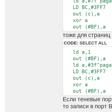
ld a,#7f^paga
LD BC,#3FF7
out (c),a
xor a
out (#BF),a
тоже для страниц 
CODE:
SELECT ALL
ld a,1
out (#BF),a
ld a,#3f^paga
LD BC,#3FF7
out (c),a
xor a
out (#BF),a
Если теневые пор
то записи в порт 