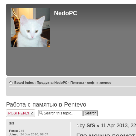
NedoPC
Board index
‹
Продукты NedoPC
‹
Пентева - софт и железо
Работа с памятью в Pentevo
Post a reply
SfS
by
SfS
» 11 Apr 2013, 22
Posts:
245
Joined:
24 Jun 2010, 08:07