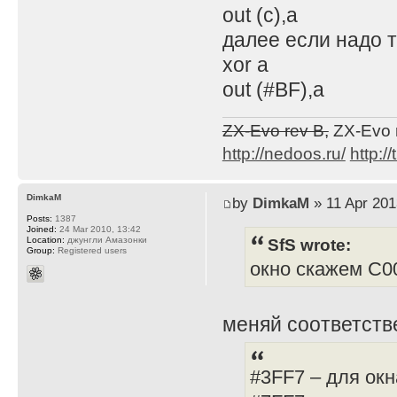
out (c),a
далее если надо 
xor a
out (#BF),a
ZX-Evo rev B,
ZX-Evo 
http://nedoos.ru/
http://
DimkaM
by
DimkaM
» 11 Apr 201
Posts:
1387
Joined:
24 Mar 2010, 13:42
SfS wrote:
Location:
джунгли Амазонки
Group:
Registered users
окно скажем С00
меняй соответстве
#3FF7 – для окн