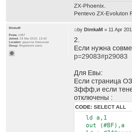
ZX-Phoenix.
Pentevo ZX-Evoluton R
DimkaM
by
DimkaM
» 11 Apr 201
Posts:
1387
2.
Joined:
24 Mar 2010, 13:42
Location:
джунгли Амазонки
Group:
Registered users
Если нужна совме
p=29083#p29083
Для Евы:
Если страница ОЗ
3ффф,и если тен
отключены :
CODE:
SELECT ALL
ld a,1
out (#BF),a