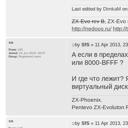
Last edited by
DimkaM
on 
ZX-Evo rev B,
ZX-Evo 
http://nedoos.ru/
http://
SfS
by
SfS
» 11 Apr 2013, 23
Posts:
245
А если в пределах
Joined:
24 Jun 2010, 08:07
Group:
Registered users
или 8000-BFFF ?
И где что лежит? 
виртуальный дис
ZX-Phoenix.
Pentevo ZX-Evoluton R
SfS
by
SfS
» 11 Apr 2013, 23