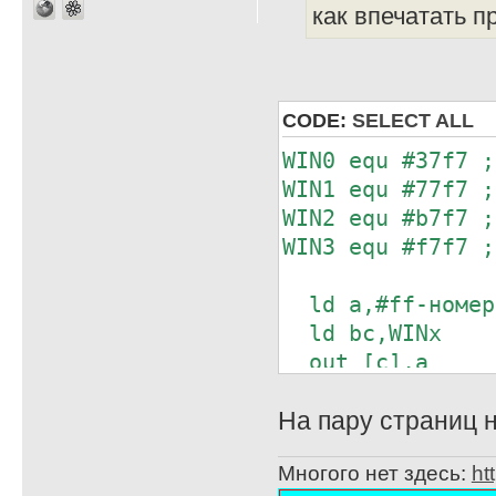
как впечатать п
CODE:
SELECT ALL
WIN0 equ #37f7 ;
WIN1 equ #77f7 ;
WIN2 equ #b7f7 ;
WIN3 equ #f7f7 ;
ld a,#ff-номер
ld bc,WINx
out [c],a
На пару страниц н
Многого нет здесь:
ht