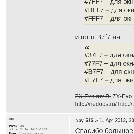
#7FF7 – для окн
#BFF7 – для окн
#FFF7 – для окн
и порт 37f7 на:
#37F7 – для окн
#77F7 – для окн
#B7F7 – для окн
#F7F7 – для ок
ZX-Evo rev B,
ZX-Evo 
http://nedoos.ru/
http://
SfS
by
SfS
» 11 Apr 2013, 23
Posts:
245
Спасибо большое
Joined:
24 Jun 2010, 08:07
Group:
Registered users