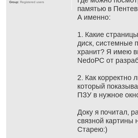
Где можно посмот
Group:
Registered users
памятью в Пенте
А именно:
1. Какие страницы
диск, системные 
хранит? Я имею в
NedoPC от разраб
2. Как корректно 
который показыва
ПЗУ в нужное окн
Доку я почитал, р
связной картины н
Старею:)