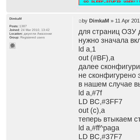
DimkaM
by
DimkaM
» 11 Apr 201
Posts:
1387
для страниц ОЗУ 
Joined:
24 Mar 2010, 13:42
Location:
джунгли Амазонки
Group:
Registered users
нужно значала вк
ld a,1
out (#BF),a
далее сконфигурит
не сконфигурено э
в нашем случае в
ld a,#7f
LD BC,#3FF7
out (c),a
теперь втыкаем с
ld a,#ff^paga
LD BC,#37F7