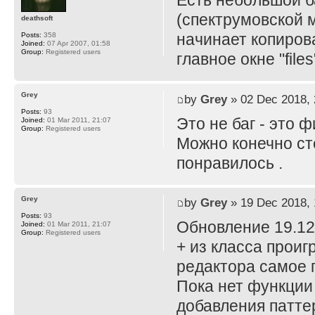
Есть небольшой б
(спектрумовской м
deathsoft
начинает копирова
Posts:
358
Joined:
07 Apr 2007, 01:58
Group:
Registered users
главное окне "files
Grey
by
Grey
» 02 Dec 2018, 
Posts:
93
Это не баг - это ф
Joined:
01 Mar 2011, 21:07
Group:
Registered users
Можно конечно сте
понравилось .
Grey
by
Grey
» 19 Dec 2018, 
Posts:
93
Обновление 19.12
Joined:
01 Mar 2011, 21:07
Group:
Registered users
+ из класса проиг
редактора самое г
Пока нет функции 
добавления патте