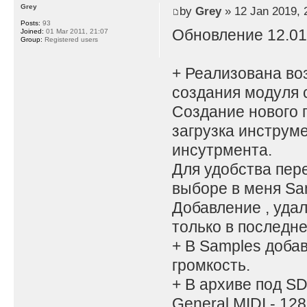
Grey
by
Grey
» 12 Jan 2019, 
Posts:
93
Обновление 12.01
Joined:
01 Mar 2011, 21:07
Group:
Registered users
+ Реализована во
создания модуля с
Создание нового 
загрузка инструм
инсутрмента.
Для удобства пер
выборе в меня Sa
Добавление , уда
только в последне
+ В Samples доба
громкость.
+ В архиве под S
General MIDI - 12