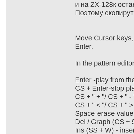
и на ZX-128к оста
Поэтому скопирут
Move Cursor keys, 
Enter.
In the pattern editor
Enter -play from the
CS + Enter-stop pl
CS + " + "/ CS + " -
CS + " < "/ CS + " >
Space-erase value
Del / Graph (CS + 9)
Ins (SS + W) - inser