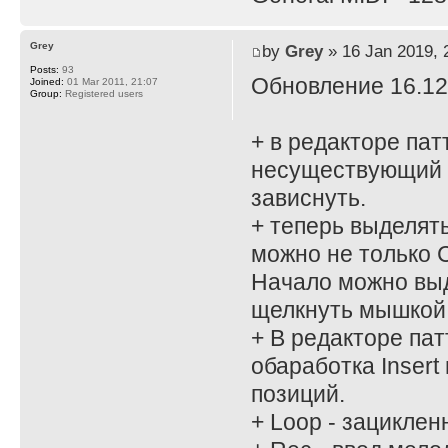
Grey
by
Grey
» 16 Jan 2019, 
Posts:
93
Обновление 16.12
Joined:
01 Mar 2011, 21:07
Group:
Registered users
+ в редакторе пат
несуществующий п
зависнуть.
+ теперь выделять
можно не только C.
Начало можно выд
щелкнуть мышкой 
+ В редакторе пат
обаработка Insert 
позиций.
+ Loop - зацикле