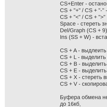
CS+Enter - остан
CS + "+" / CS + "-"
CS + "<" / CS + ">
Space - стереть з
Del/Graph (CS + 9)
Ins (SS + W) - вст
CS + A - выдлеить
CS + L - выделить
CS + B - выделить
CS + E - выделить
CS + X - стереть 
CS + V - скопиров
Буфера обмена нет
до 16кб,