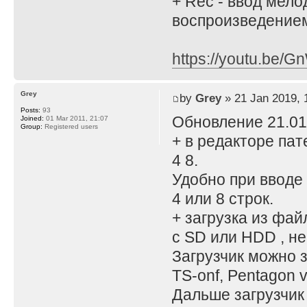
+ Rec - ввод мел
воспроизведением
https://youtu.be/G
Grey
by
Grey
» 21 Jan 2019, 
Posts:
93
Обновление 21.01
Joined:
01 Mar 2011, 21:07
Group:
Registered users
+ в редакторе пат
4 8.
Удобно при вводе 
4 или 8 строк.
+ загрузка из фай
с SD или HDD , не
Загрузчик можно з
TS-onf, Pentagon 
Дальше загрузчик