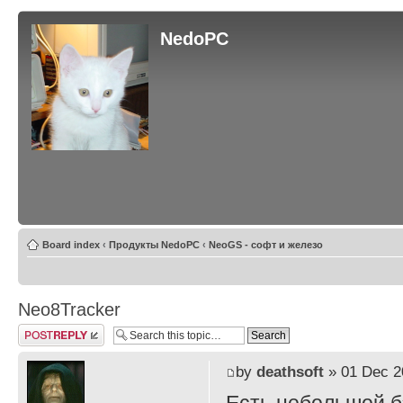
NedoPC
Board index
‹
Продукты NedoPC
‹
NeoGS - софт и железо
Neo8Tracker
Post a reply
by
deathsoft
» 01 Dec 2