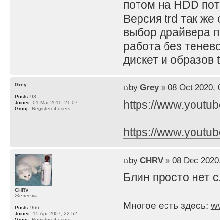
потом на HDD пот
Версия trd так же 
выбор драйвера п
работа без тенево
дискет и образов 
Grey
by
Grey
» 08 Oct 2020, 
Posts:
93
https://www.yout
Joined:
01 Mar 2011, 21:07
Group:
Registered users
https://www.youtu
by
CHRV
» 08 Dec 2020,
Блин просто нет с
CHRV
Желесяка
Многое есть здесь:
w
Posts:
966
Joined:
15 Apr 2007, 22:52
Group:
Registered users