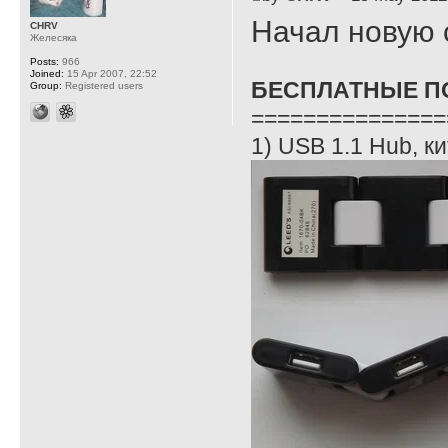
Начал новую 
CHRV
Желесяка
Posts:
966
Joined:
15 Apr 2007, 22:52
БЕСПЛАТНЫЕ П
Group:
Registered users
===============
1) USB 1.1 Hub, к