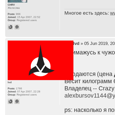
CHRV
Желесяка
Многое есть здесь:
w
Posts:
966
Joined:
15 Apr 2007, 22:52
Group:
Registered users
by
lvd
» 05 Jun 2019, 20
Примажусь к чужо
Продаются (цена
Весит килограмм 6
lvd
Владелец -- Crazy
Posts:
1786
Joined:
07 Apr 2007, 22:28
alexbursov1144@y
Group:
Registered users
ps: насколько я 