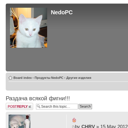
NedoPC
Board index
‹
Продукты NedoPC
‹
Другие изделия
Раздача всякой фигни!!!
Post a reply
by
CHRV
» 15 May 2012