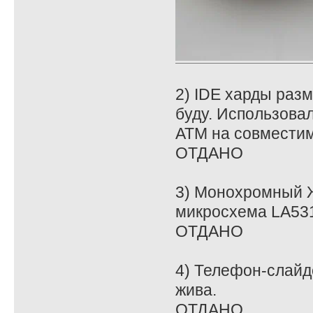
2) IDE харды раз
буду. Использова
ATM на совместим
ОТДАНО
3) Монохромный Ж
микросхема LA5315
ОТДАНО
4) Телефон-слайд
жива.
ОТДАНО