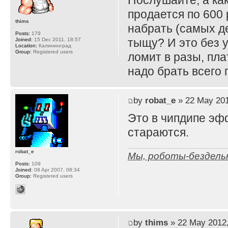
Послушайте, а как
продается по 600 
thims
набрать (самых д
Posts:
179
тыщу? И это без у
Joined:
15 Dec 2011, 18:57
Location:
Калининград
Group:
Registered users
ломит в разы, пла
надо брать всего
by
robat_e
» 22 May 201
Это в чипдипе эф
стараются.
robat_e
Мы, роботы-бездельн
Posts:
109
Joined:
08 Apr 2007, 08:34
Group:
Registered users
by
thims
» 22 May 2012,