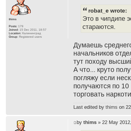
robat_e wrote:
Это в чипдипе 
thims
стараются.
Posts:
179
Joined:
15 Dec 2011, 18:57
Location:
Калининград
Group:
Registered users
Думаешь среднего
начальников отдел
тут походу высши
А что... круто по
погляжу если неск
получаются по 10 
торговать наркот
Last edited by
thims
on 22 
by
thims
» 22 May 2012,