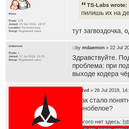
TS-Labs wrote:
пилишь их на д
thims
Posts:
179
Joined:
15 Dec 2011, 18:57
Location:
Калининград
тут загвоздочка, 
Group:
Registered users
mdaemon
by
mdaemon
» 22 Jul 2
Posts:
1
Здравствуйте. По
Joined:
17 Jul 2019, 23:25
Group:
Registered users
проблема: при по
выходе кодера чё
by
lvd
» 26 Jul 2019, 14
А как стало понят
чёрнобелое?
Многого нет здесь:
ht