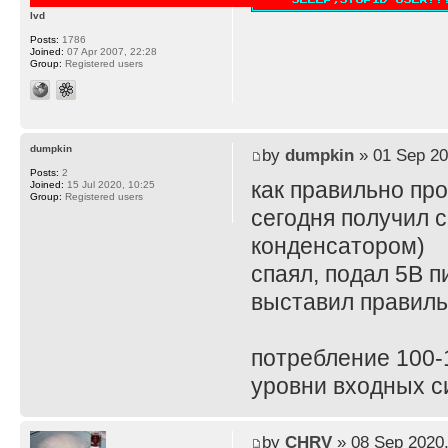
lvd
Posts:
1786
Joined:
07 Apr 2007, 22:28
Group:
Registered users
dumpkin
by
dumpkin
» 01 Sep 20
Posts:
2
как правильно пр
Joined:
15 Jul 2020, 10:25
Group:
Registered users
сегодня получил с
конденсатором)
спаял, подал 5В п
выставил правиль
потребление 100-
уровни входных с
by
CHRV
» 08 Sep 2020,