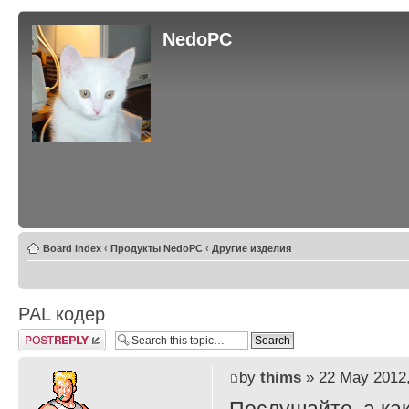
NedoPC
Board index
‹
Продукты NedoPC
‹
Другие изделия
PAL кодер
Post a reply
by
thims
» 22 May 2012,