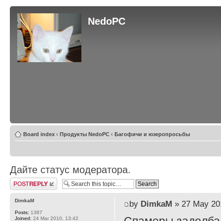
NedoPC
Board index
‹
Продукты NedoPC
‹
Багофичи и юзеропросьбы
Дайте статус модератора.
Post a reply
DimkaM
by
DimkaM
» 27 May 201
Posts:
1387
Joined:
24 Mar 2010, 13:42