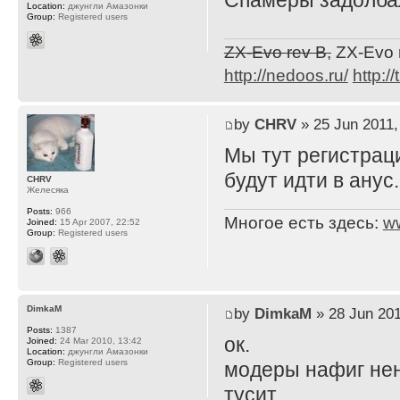
Спамеры задолба
Location:
джунгли Амазонки
Group:
Registered users
ZX-Evo rev B,
ZX-Evo 
http://nedoos.ru/
http://
by
CHRV
» 25 Jun 2011,
Мы тут регистрац
будут идти в анус.
CHRV
Желесяка
Posts:
966
Многое есть здесь:
w
Joined:
15 Apr 2007, 22:52
Group:
Registered users
DimkaM
by
DimkaM
» 28 Jun 201
Posts:
1387
ок.
Joined:
24 Mar 2010, 13:42
Location:
джунгли Амазонки
Group:
Registered users
модеры нафиг нен
тусит.