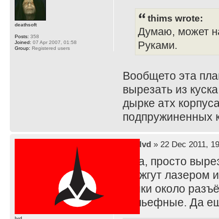
thims wrote:
deathsoft
Думаю, может н
Posts:
358
Руками.
Joined:
07 Apr 2007, 01:58
Group:
Registered users
Вообщето эта план
вырезать из куска
дырке атх корпуса
подпружиненных к
by
lvd
» 22 Dec 2011, 19
и да, просто выр
же жгут лазером и
усики около разъё
рельефные. Да ещ
lvd