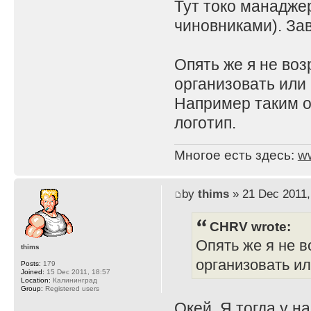
Тут токо манадже
чиновниками). Зав
Опять же я не воз
организовать или 
Например таким о
логотип.
Многое есть здесь:
w
by
thims
» 21 Dec 2011,
CHRV wrote:
Опять же я не в
thims
организовать ил
Posts:
179
Joined:
15 Dec 2011, 18:57
Location:
Калининград
Group:
Registered users
Окей. Я тогда у н