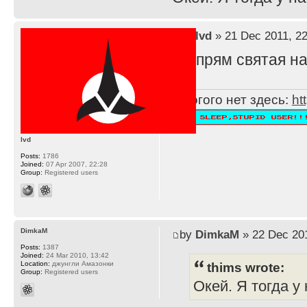
by
lvd
» 21 Dec 2011, 22
Ну прям святая на
Многого нет здесь:
ht
lvd
Posts:
1786
Joined:
07 Apr 2007, 22:28
Group:
Registered users
DimkaM
by
DimkaM
» 22 Dec 201
Posts:
1387
Joined:
24 Mar 2010, 13:42
thims wrote:
Location:
джунгли Амазонки
Group:
Registered users
Окей. Я тогда у