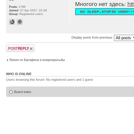
Многого нет здесь:
ht
Posts:
1786
Joined:
07 Apr 2007, 22:28
Group:
Registered users
Display posts from previous:
Post a reply
Return to Багофичи и юзеропросьбы
WHO IS ONLINE
Users browsing this forum: No registered users and 1 guest
Board index