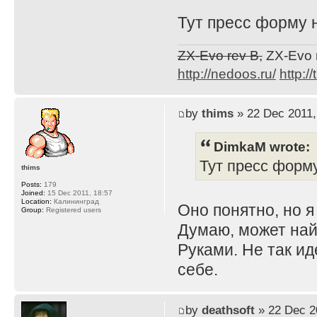
Тут пресс форму н
ZX-Evo rev B,
ZX-Evo 
http://nedoos.ru/
http://
by
thims
» 22 Dec 2011,
DimkaM wrote:
Тут пресс форму
thims
Posts:
179
Joined:
15 Dec 2011, 18:57
Location:
Калининград
Оно понятно, но я
Group:
Registered users
Думаю, может най
Руками. Не так ид
себе.
by
deathsoft
» 22 Dec 2