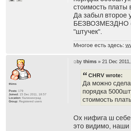
стоимость платы 
Да забыл второе у
БЕЗВОЗМЕЗДНО (т.
"штучек".
Многое есть здесь:
w
by
thims
» 21 Dec 2011,
CHRV wrote:
Да можно сделат
thims
порядка 5000шту
Posts:
179
Joined:
15 Dec 2011, 18:57
стоимость платы
Location:
Калининград
Group:
Registered users
Ох нифига ш себе 
это видимо, наши 