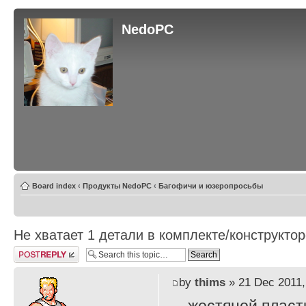
NedoPC
Board index
‹
Продукты NedoPC
‹
Багофичи и юзеропросьбы
Не хватает 1 детали в комплекте/конструкто
Post a reply
by
thims
» 21 Dec 2011,