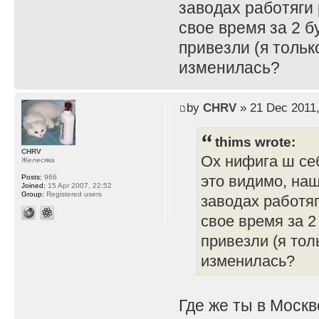
заводах работяги
свое время за 2 б
привезли (я тольк
изменилась?
by
CHRV
» 21 Dec 2011,
thims wrote:
CHRV
Ох нифига ш себ
Желесяка
это видимо, наш
Posts:
966
Joined:
15 Apr 2007, 22:52
Group:
Registered users
заводах работяг
свое время за 2
привезли (я тол
изменилась?
Где же ты в Москв