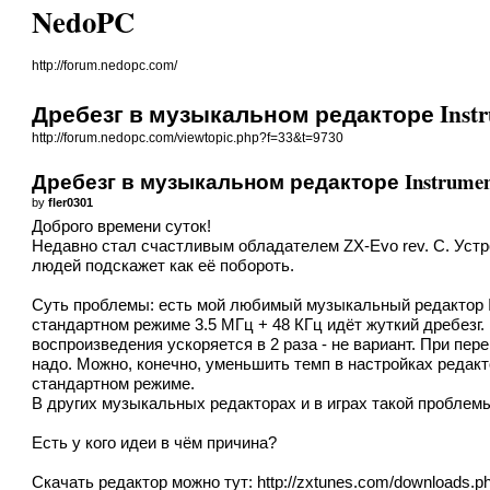
NedoPC
http://forum.nedopc.com/
Дребезг в музыкальном редакторе Instr
http://forum.nedopc.com/viewtopic.php?f=33&t=9730
Дребезг в музыкальном редакторе Instrument
by
fler0301
Доброго времени суток!
Недавно стал счастливым обладателем ZX-Evo rev. C. Устр
людей подскажет как её побороть.
Суть проблемы: есть мой любимый музыкальный редактор In
стандартном режиме 3.5 МГц + 48 КГц идёт жуткий дребезг.
воспроизведения ускоряется в 2 раза - не вариант. При пе
надо. Можно, конечно, уменьшить темп в настройках редакто
стандартном режиме.
В других музыкальных редакторах и в играх такой проблем
Есть у кого идеи в чём причина?
Скачать редактор можно тут:
http://zxtunes.com/downloads.