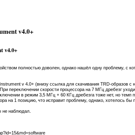
ument v4.0+
 v4.0+
ойством полностью доволен, однако нашёл одну проблему, с кот
strument v 4.0+ (внизу ссылка для скачивания TRD-образов с н
 При переключении скорости процессора на 7 МГц дребезг уходи
реключении в режим 3,5 МГц + 60 КГц дребезга тоже нет, но тем
ра на 1 позицию, что исправит проблему, однако, хотелось бы п
ы не наблюдал.
php?id=15&md=software