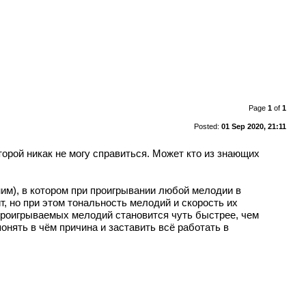
Page
1
of
1
Posted:
01 Sep 2020, 21:11
орой никак не могу справиться. Может кто из знающих
им), в котором при проигрывании любой мелодии в
т, но при этом тональность мелодий и скорость их
п проигрываемых мелодий становится чуть быстрее, чем
онять в чём причина и заставить всё работать в