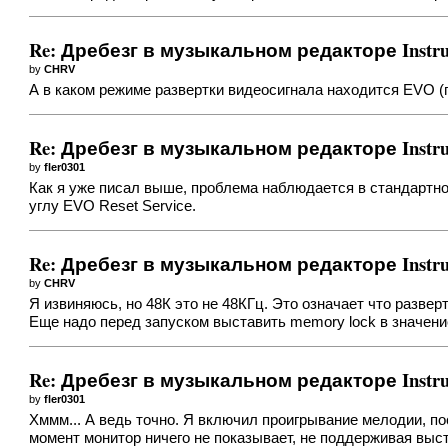
Re: Дребезг в музыкальном редакторе Instru
by
CHRV
А в каком режиме развертки видеосигнала находится EVO (
Re: Дребезг в музыкальном редакторе Instru
by
fler0301
Как я уже писал выше, проблема наблюдается в стандартно
углу EVO Reset Service.
Re: Дребезг в музыкальном редакторе Instru
by
CHRV
Я извиняюсь, но 48К это не 48КГц. Это означает что развер
Еще надо перед запуском выставить memory lock в значение
Re: Дребезг в музыкальном редакторе Instru
by
fler0301
Хммм... А ведь точно. Я включил проигрывание мелодии, пос
момент монитор ничего не показывает, не поддерживая выст