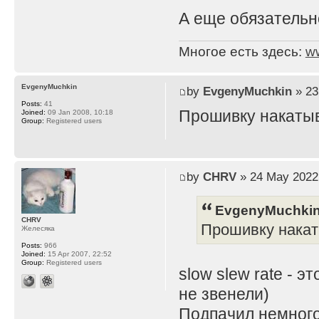
А еще обязательно
Многое есть здесь:
w
EvgenyMuchkin
by
EvgenyMuchkin
» 23
Posts:
41
Прошивку накатыва
Joined:
09 Jan 2008, 10:18
Group:
Registered users
by
CHRV
» 24 May 2022
EvgenyMuchkin
CHRV
Прошивку накаты
Желесяка
Posts:
966
Joined:
15 Apr 2007, 22:52
Group:
Registered users
slow slew rate - 
не звенели)
Подпачил немного