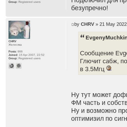
Подключил для пр
Group:
Registered users
безупречно!
by
CHRV
» 21 May 2022
EvgenyMuchkin
CHRV
Желесяка
Сообщение Evge
Posts:
966
Joined:
15 Apr 2007, 22:52
Group:
Registered users
Глючит сабж, п
в 3.5Мгц
Ну тут может дофи
ФМ часть и собст
Ну и возможно про
оптимизил по сиг