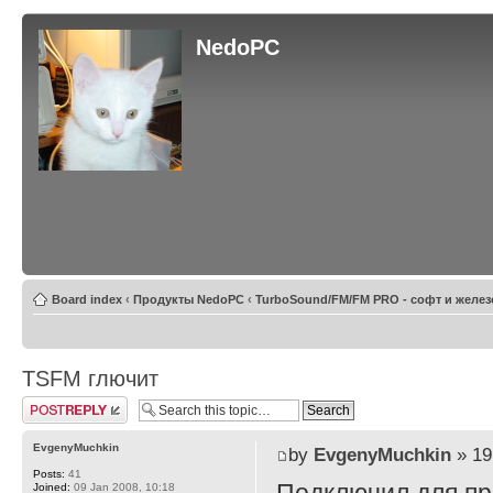
NedoPC
Board index
‹
Продукты NedoPC
‹
TurboSound/FM/FM PRO - софт и желез
TSFM глючит
Post a reply
EvgenyMuchkin
by
EvgenyMuchkin
» 19
Posts:
41
Joined:
09 Jan 2008, 10:18