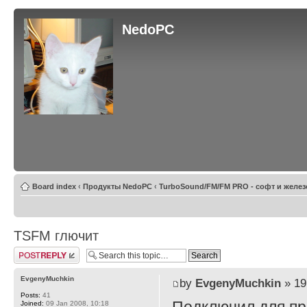
NedoPC
Board index
‹
Продукты NedoPC
‹
TurboSound/FM/FM PRO - софт и желез
TSFM глючит
Post a reply
EvgenyMuchkin
by
EvgenyMuchkin
» 19
Posts:
41
Joined:
09 Jan 2008, 10:18