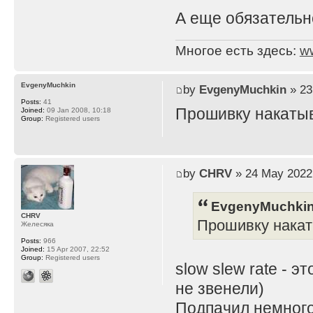
А еще обязательно
Многое есть здесь:
w
EvgenyMuchkin
by
EvgenyMuchkin
» 23
Posts:
41
Прошивку накатыва
Joined:
09 Jan 2008, 10:18
Group:
Registered users
by
CHRV
» 24 May 2022
EvgenyMuchkin
CHRV
Прошивку накаты
Желесяка
Posts:
966
Joined:
15 Apr 2007, 22:52
Group:
Registered users
slow slew rate - 
не звенели)
Подпачил немного