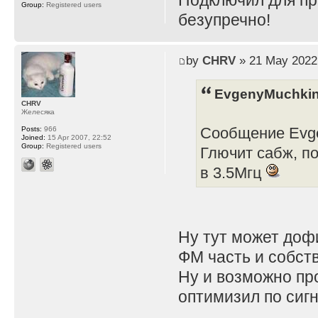
Подключил для пр
Group:
Registered users
безупречно!
by
CHRV
» 21 May 2022
EvgenyMuchkin
CHRV
Желесяка
Сообщение Evge
Posts:
966
Joined:
15 Apr 2007, 22:52
Group:
Registered users
Глючит сабж, п
в 3.5Мгц
Ну тут может дофи
ФМ часть и собст
Ну и возможно про
оптимизил по сиг