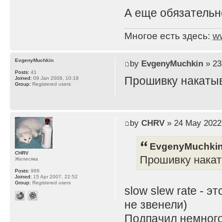
А еще обязательно
Многое есть здесь:
w
EvgenyMuchkin
by
EvgenyMuchkin
» 23
Posts:
41
Прошивку накатыва
Joined:
09 Jan 2008, 10:18
Group:
Registered users
by
CHRV
» 24 May 2022
EvgenyMuchkin
CHRV
Прошивку накаты
Желесяка
Posts:
966
Joined:
15 Apr 2007, 22:52
Group:
Registered users
slow slew rate - 
не звенели)
Подпачил немного