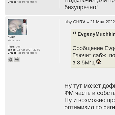
Подключил для пр
Group:
Registered users
безупречно!
by
CHRV
» 21 May 2022
EvgenyMuchkin
CHRV
Желесяка
Сообщение Evge
Posts:
966
Joined:
15 Apr 2007, 22:52
Group:
Registered users
Глючит сабж, п
в 3.5Мгц
Ну тут может дофи
ФМ часть и собст
Ну и возможно про
оптимизил по сиг