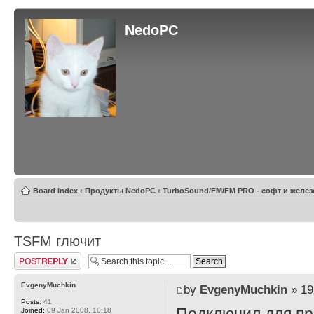
NedoPC
Board index
‹
Продукты NedoPC
‹
TurboSound/FM/FM PRO - софт и желез
TSFM глючит
Post a reply
EvgenyMuchkin
by
EvgenyMuchkin
» 19
Posts:
41
Joined:
09 Jan 2008, 10:18