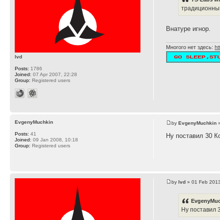
традиционный
Внатуре игнор.
Многого нет здесь:
ht
lvd
Posts:
1786
Joined:
07 Apr 2007, 22:28
Group:
Registered users
EvgenyMuchkin
by
EvgenyMuchkin
»
Posts:
41
Ну поставил 30 К
Joined:
09 Jan 2008, 10:18
Group:
Registered users
by
lvd
» 01 Feb 2013
EvgenyMuc
Ну поставил 