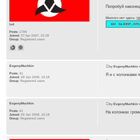
Попробуй наконец
Многого нет здесь:
ht
lvd
Posts:
1786
Joined:
07 Apr 2007, 22:28
Group:
Registered users
EvgenyMuchkin
by
EvgenyMuchkin
»
Posts:
41
Я и с колонками п
Joined:
09 Jan 2008, 10:18
Group:
Registered users
EvgenyMuchkin
by
EvgenyMuchkin
»
Posts:
41
На колонках гром
Joined:
09 Jan 2008, 10:18
Group:
Registered users