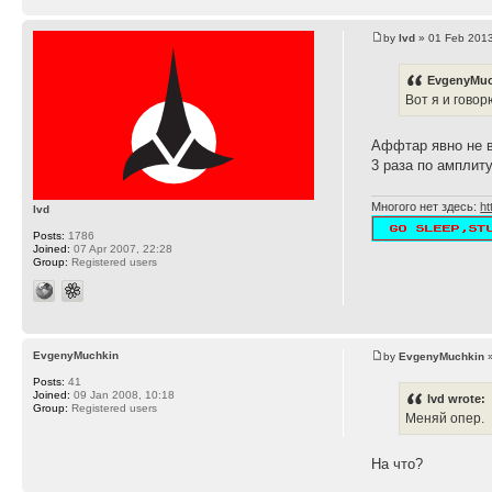
by
lvd
» 01 Feb 2013
EvgenyMuc
Вот я и говорю
Аффтар явно не 
3 раза по амплиту
Многого нет здесь:
ht
lvd
Posts:
1786
Joined:
07 Apr 2007, 22:28
Group:
Registered users
EvgenyMuchkin
by
EvgenyMuchkin
»
Posts:
41
Joined:
09 Jan 2008, 10:18
lvd wrote:
Group:
Registered users
Меняй опер.
На что?