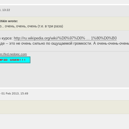
, 13:22
hkin wrote:
... очень, очень, очень (т.е. в три раза)
в курсе:
http://ru.wikipedia.org/wiki/%D0%97%D0% ... 1%80%D0%B0
де -- это не очень сильно по ощущаемой громкости. А очень-очень-очень
tp://lvd.nedopc.com
 01 Feb 2013, 15:49