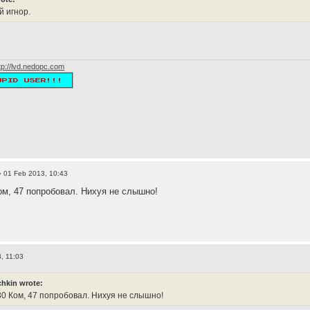
 игнор.
tp://lvd.nedopc.com
 01 Feb 2013, 10:43
ом, 47 попробовал. Нихуя не слышно!
, 11:03
hkin wrote:
30 Ком, 47 попробовал. Нихуя не слышно!