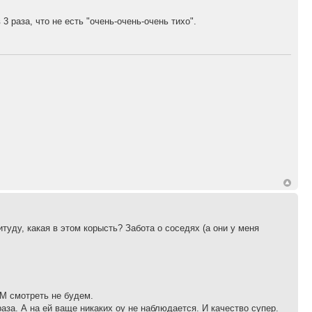
 раза, что не есть "очень-очень-очень тихо".
уду, какая в этом корысть? Забота о соседях (а они у меня
FM смотреть не будем.
раза. А на ей ваще никаких оу не наблюдается. И качество супер.