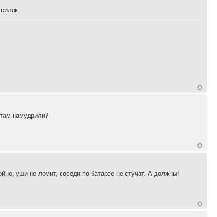
усилок.
ы там намудрили?
йно, уши не ломит, соседи по батарее не стучат. А должны!