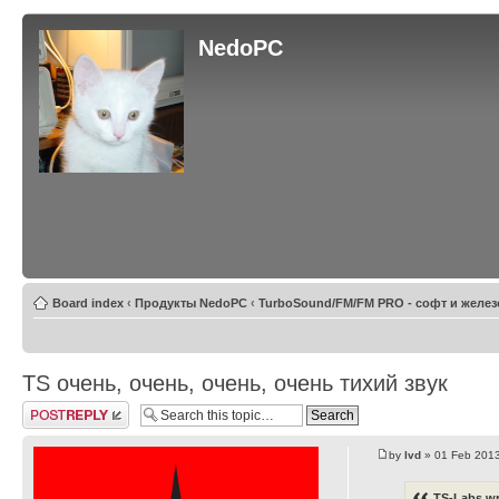
NedoPC
Board index
‹
Продукты NedoPC
‹
TurboSound/FM/FM PRO - софт и желез
TS очень, очень, очень, очень тихий звук
Post a reply
by
lvd
» 01 Feb 2013
TS-Labs wr