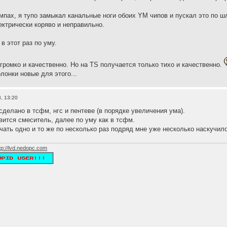
пах, я тупо замыкал канальные ноги обоих YM чипов и пускал это по ш
ектрически коряво и неправильно.
в этот раз по уму.
громко и качественно. Но на TS получается только тихо и качественно.
лонки новые для этого...
, 13:20
сделано в тсфм, нгс и пентеве (в порядке увеличения ума).
авится смеситель, далее по уму как в тсфм.
чать одно и то же по несколько раз подряд мне уже несколько наскучило
tp://lvd.nedopc.com