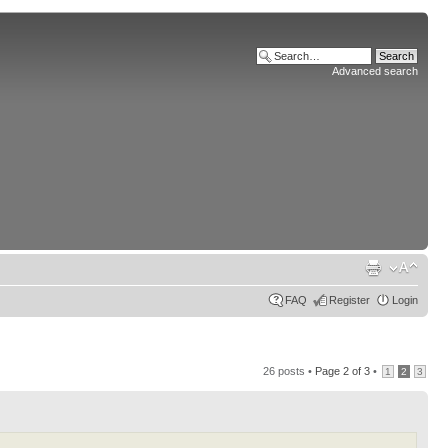
Advanced search
FAQ
Register
Login
26 posts •
Page
2
of
3
•
1
2
3