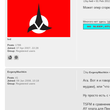
by
lvd
» 01 Feb 2013
Может опер сгоре
Многого нет здесь:
ht
lvd
Posts:
1786
Joined:
07 Apr 2007, 22:28
Group:
Registered users
EvgenyMuchkin
by
EvgenyMuchkin
»
Posts:
41
Ага. Вот я и говор
Joined:
09 Jan 2008, 10:18
Group:
Registered users
мудаки), или "что
Ну просто есть с
TSFM в сравнении
AY плата для Пент