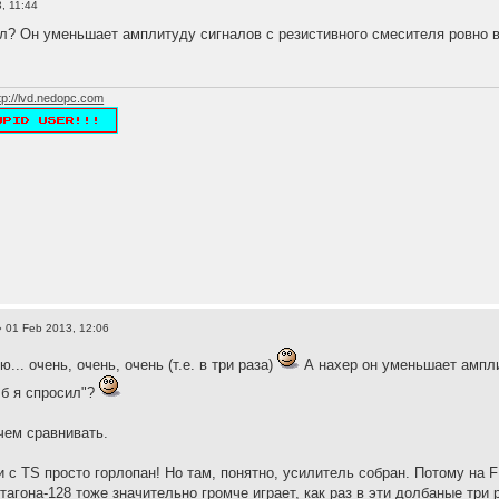
, 11:44
л? Он уменьшает амплитуду сигналов с резистивного смесителя ровно в 3
tp://lvd.nedopc.com
 01 Feb 2013, 12:06
ю... очень, очень, очень (т.е. в три раза)
А нахер он уменьшает амплит
 б я спросил"?
 чем сравнивать.
 с TS просто горлопан! Но там, понятно, усилитель собран. Потому на 
агона-128 тоже значительно громче играет, как раз в эти долбаные три 