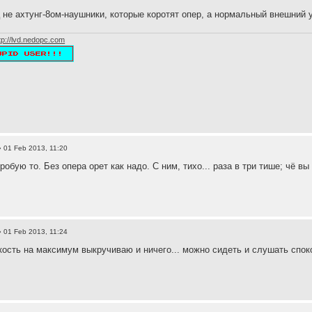
 не ахтунг-8ом-наушники, которые коротят опер, а нормальный внешний 
tp://lvd.nedopc.com
 01 Feb 2013, 11:20
робую то. Без опера орет как надо. С ним, тихо... раза в три тише; чё в
 01 Feb 2013, 11:24
кость на максимум выкручиваю и ничего... можно сидеть и слушать споко