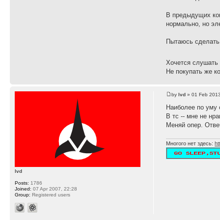
В предыдущих ком
нормально, но эл
Пытаюсь сделать 
Хочется слушать 
Не покупать же ко
by
lvd
» 01 Feb 2013
Наиболее по уму 
В тс -- мне не нр
Меняй опер. Отве
Многого нет здесь:
ht
lvd
Posts:
1786
Joined:
07 Apr 2007, 22:28
Group:
Registered users