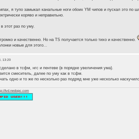
пах, я тупо замыкал канальные ноги обоих YM чипов и пускал это по ш
ектрически коряво и неправильно.
в этот раз по уму.
громко и качественно. Но на TS получается только тихо и качественно.
лонки новые для этого...
, 13:20
сделано в тсфм, нгс и пентеве (в порядке увеличения ума).
авится смеситель, далее по уму как в тсфм.
чать одно и то же по несколько раз подряд мне уже несколько наскучило
tp://lvd.nedopc.com