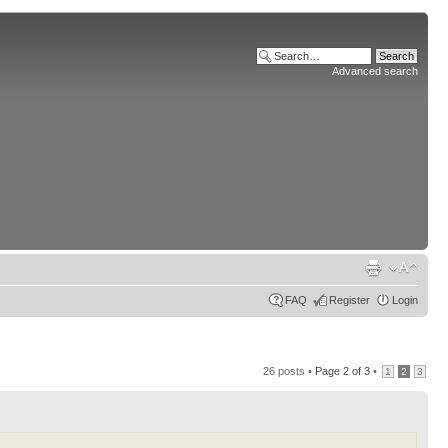
Advanced search
FAQ
Register
Login
26 posts •
Page
2
of
3
•
1
2
3