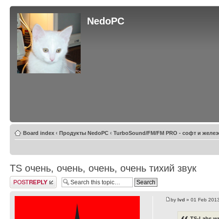
NedoPC
Board index
‹
Продукты NedoPC
‹
TurboSound/FM/FM PRO - софт и желез
TS очень, очень, очень, очень тихий звук
Post a reply
by
lvd
» 01 Feb 2013
TS-Labs wr