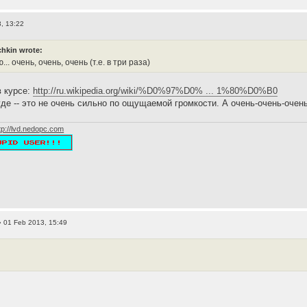
, 13:22
hkin wrote:
... очень, очень, очень (т.е. в три раза)
в курсе:
http://ru.wikipedia.org/wiki/%D0%97%D0% ... 1%80%D0%B0
де -- это не очень сильно по ощущаемой громкости. А очень-очень-очень
tp://lvd.nedopc.com
 01 Feb 2013, 15:49