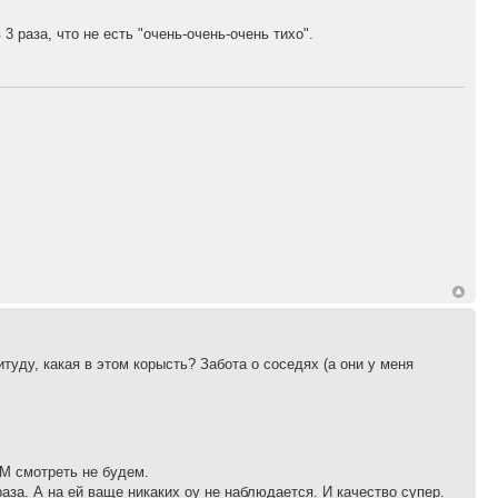
 раза, что не есть "очень-очень-очень тихо".
уду, какая в этом корысть? Забота о соседях (а они у меня
FM смотреть не будем.
раза. А на ей ваще никаких оу не наблюдается. И качество супер.