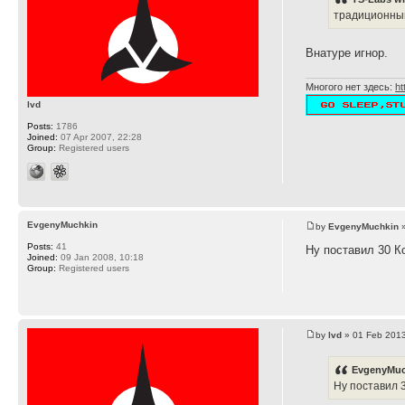
традиционный
Внатуре игнор.
Многого нет здесь:
ht
lvd
Posts:
1786
Joined:
07 Apr 2007, 22:28
Group:
Registered users
EvgenyMuchkin
by
EvgenyMuchkin
»
Posts:
41
Ну поставил 30 К
Joined:
09 Jan 2008, 10:18
Group:
Registered users
by
lvd
» 01 Feb 2013
EvgenyMuc
Ну поставил 