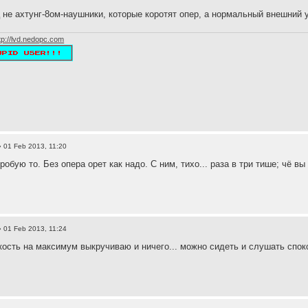
 не ахтунг-8ом-наушники, которые коротят опер, а нормальный внешний 
tp://lvd.nedopc.com
 01 Feb 2013, 11:20
робую то. Без опера орет как надо. С ним, тихо... раза в три тише; чё в
 01 Feb 2013, 11:24
кость на максимум выкручиваю и ничего... можно сидеть и слушать споко