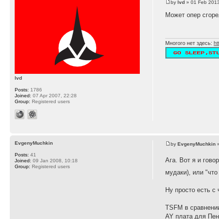
by
lvd
» 01 Feb 2013
Может опер сгоре
Многого нет здесь:
ht
lvd
Posts:
1786
Joined:
07 Apr 2007, 22:28
Group:
Registered users
EvgenyMuchkin
by
EvgenyMuchkin
»
Posts:
41
Ага. Вот я и говор
Joined:
09 Jan 2008, 10:18
Group:
Registered users
мудаки), или "что
Ну просто есть с
TSFM в сравнении
AY плата для Пент