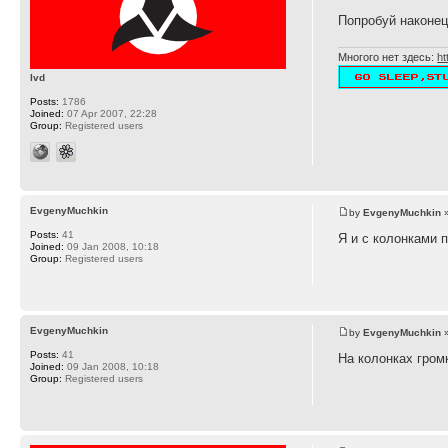
Попробуй наконец
Многого нет здесь:
ht
lvd
Posts:
1786
Joined:
07 Apr 2007, 22:28
Group:
Registered users
EvgenyMuchkin
by
EvgenyMuchkin
»
Posts:
41
Я и с колонками п
Joined:
09 Jan 2008, 10:18
Group:
Registered users
EvgenyMuchkin
by
EvgenyMuchkin
»
Posts:
41
На колонках гром
Joined:
09 Jan 2008, 10:18
Group:
Registered users