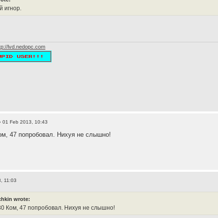
 игнор.
tp://lvd.nedopc.com
 01 Feb 2013, 10:43
ом, 47 попробовал. Нихуя не слышно!
, 11:03
hkin wrote:
30 Ком, 47 попробовал. Нихуя не слышно!