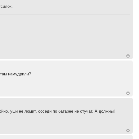
усилок.
ы там намудрили?
йно, уши не ломит, соседи по батарее не стучат. А должны!