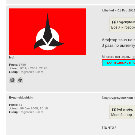
by
lvd
» 01 Feb 2013
EvgenyMuc
Вот я и говорю
Аффтар явно не 
3 раза по амплиту
Многого нет здесь:
ht
lvd
Posts:
1786
Joined:
07 Apr 2007, 22:28
Group:
Registered users
EvgenyMuchkin
by
EvgenyMuchkin
»
Posts:
41
Joined:
09 Jan 2008, 10:18
lvd wrote:
Group:
Registered users
Меняй опер.
На что?