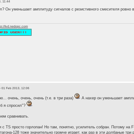
, 11:44
л? Он уменьшает амплитуду сигналов с резистивного смесителя ровно в 3
tp://lvd.nedopc.com
 01 Feb 2013, 12:06
ю... очень, очень, очень (т.е. в три раза)
А нахер он уменьшает амплит
 б я спросил"?
 чем сравнивать.
 с TS просто горлопан! Но там, понятно, усилитель собран. Потому на 
агона-128 тоже значительно громче играет, как раз в эти долбаные три 