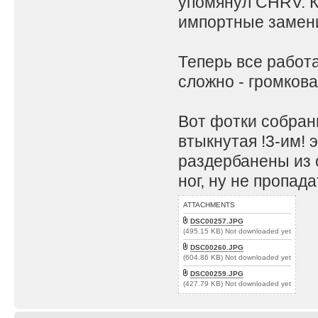
упомянул CHRV. К
импортные замени
Теперь все работа
сложно - громков
Вот фотки собран
втыкнутая !3-им! 
раздербанены из 
ног, ну не пропада
ATTACHMENTS
DSC00257.JPG
(495.15 KB) Not downloaded yet
DSC00260.JPG
(604.86 KB) Not downloaded yet
DSC00259.JPG
(427.79 KB) Not downloaded yet