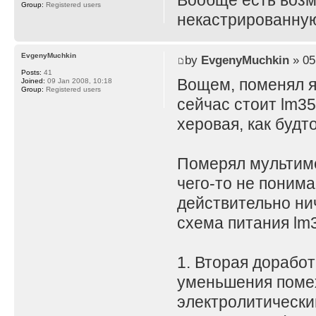
Вообще есть воз
Group:
Registered users
некастрированную
EvgenyMuchkin
by
EvgenyMuchkin
» 05
Posts:
41
Вощем, поменял я
Joined:
09 Jan 2008, 10:18
Group:
Registered users
сейчас стоит lm35
херовая, как будт
Померял мультимет
чего-то не поним
действительно нич
схема питания lm3
1. Вторая доработ
уменьшения помех
электролитически