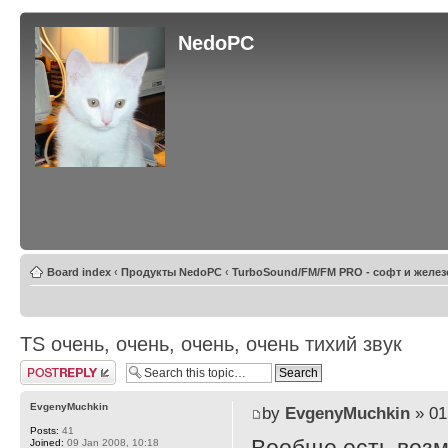
NedoPC
Board index
‹
Продукты NedoPC
‹
TurboSound/FM/FM PRO - софт и желез
TS очень, очень, очень, очень тихий звук
Post a reply
EvgenyMuchkin
by
EvgenyMuchkin
» 01
Posts:
41
Joined:
09 Jan 2008, 10:18