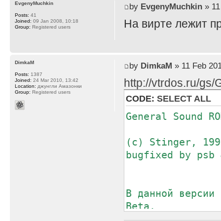
EvgenyMuchkin
by
EvgenyMuchkin
» 11
Posts:
41
На вирте лежит пр
Joined:
09 Jan 2008, 10:18
Group:
Registered users
DimkaM
by
DimkaM
» 11 Feb 201
Posts:
1387
http://vtrdos.ru/g
Joined:
24 Mar 2010, 13:42
Location:
джунгли Амазонки
Group:
Registered users
CODE:
SELECT ALL
General Sound RO
(с) Stinger, 199
bugfixed by psb 
В данной версии 
Beta.