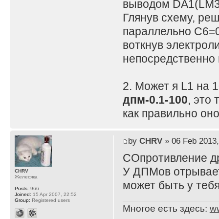
выводом DA1(LM3
Глянув схему, реш
параллельно C6=0.
воткнув электроли
непосредственно 
2. Может я L1 на 
дпм-0.1-100
, это 
как правильно он
by
CHRV
» 06 Feb 2013,
СОпротивление др
У ДПМов отрываетс
CHRV
Желесяка
может быть у теб
Posts:
966
Joined:
15 Apr 2007, 22:52
Group:
Registered users
Многое есть здесь:
w