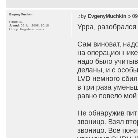
EvgenyMuchkin
by
EvgenyMuchkin
» 09
Posts:
41
Урра, разобрался
Joined:
09 Jan 2008, 10:18
Group:
Registered users
Сам виноват, над
на операционнике.
надо было учитыв
деланы, и с особ
LVD немного сбил
в три раза умень
равно повело мой
Не обнаружив пита
звоницо. Взял вто
звоницо. Все поня