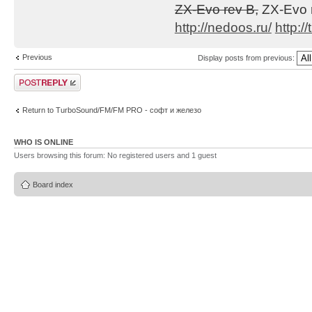
ZX-Evo rev B,
ZX-Evo 
1. Глюк с модуля
http://nedoos.ru/
http://
tranceillusion.m
Previous
Display posts from previous:
Post a reply
2. Глюк со скоро
её скорость
Return to TurboSound/FM/FM PRO - софт и железо
выставлялась ста
зацикливании был
WHO IS ONLINE
Users browsing this forum: No registered users and 1 guest
задержка (напр.,
зацикливании не 
Board index
позицию, скорост
3. Пофиксена неп
На некоторых мод
было заметно, чт
(напр.,