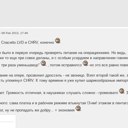
 09 Feb 2013, 17:46
. Спасибо LVD и CHRV, конечно
о было в первую очередь проверять питание на операционнике. Но ведь, б
ки то еще при совке деланы, и с особым усердием в направлении говнян
 три раза уменьшаецо"
, потом исправилсо
но это все равно пов
ние на опере, прозвонил дроссель - не звоницо. Взял второй такой же, з
сть упомянул CHRV. К тому времени я уже купил шарикообразные импорт
ает. Громкость отличная, в наушниках слушать сложно - громковато
З
ного: сама платка и в рабочем режиме втыкнутая !3-им! этажом в пентаг
ог, ну не пропадать же добру... + экономия