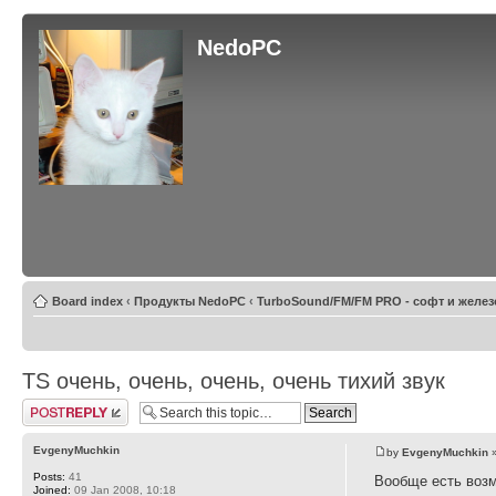
NedoPC
Board index
‹
Продукты NedoPC
‹
TurboSound/FM/FM PRO - софт и желез
TS очень, очень, очень, очень тихий звук
Post a reply
EvgenyMuchkin
by
EvgenyMuchkin
»
Posts:
41
Вообще есть воз
Joined:
09 Jan 2008, 10:18