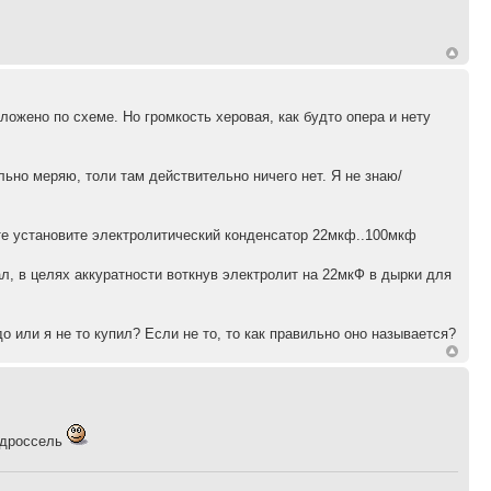
ложено по схеме. Но громкость херовая, как будто опера и нету
льно меряю, толи там действительно ничего нет. Я не знаю/
кте установите электролитический конденсатор 22мкф..100мкф
л, в целях аккуратности воткнув электролит на 22мкФ в дырки для
адо или я не то купил? Если не то, то как правильно оно называется?
е дроссель