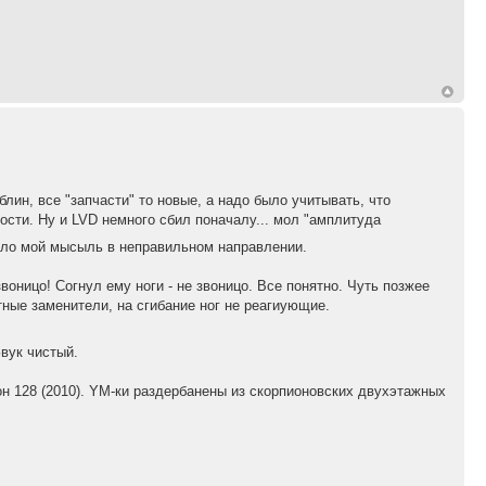
лин, все "запчасти" то новые, а надо было учитывать, что
ости. Ну и LVD немного сбил поначалу... мол "амплитуда
ело мой мысыль в неправильном направлении.
воницо! Согнул ему ноги - не звоницо. Все понятно. Чуть позжее
ные заменители, на сгибание ног не реагиующие.
вук чистый.
он 128 (2010). YM-ки раздербанены из скорпионовских двухэтажных