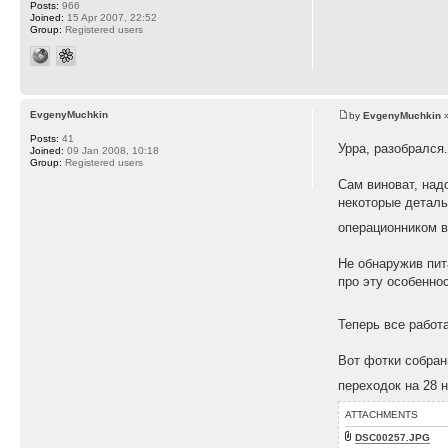
Posts:
966
Joined:
15 Apr 2007, 22:52
Group:
Registered users
EvgenyMuchkin
by
EvgenyMuchkin
»
Posts:
41
Урра, разобрался
Joined:
09 Jan 2008, 10:18
Group:
Registered users
Сам виноват, над
некоторые деталь
операционником в
Не обнаружив пита
про эту особенно
Теперь все работ
Вот фотки собран
переходок на 28 н
ATTACHMENTS
DSC00257.JPG