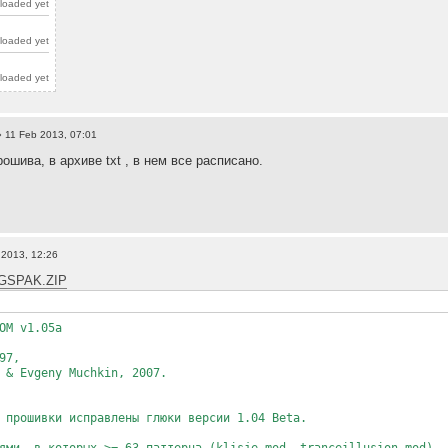
loaded yet
loaded yet
loaded yet
 11 Feb 2013, 07:01
ошива, в архиве txt , в нем все расписано.
 2013, 12:26
gs/GSPAK.ZIP
OM v1.05a
97,
 & Evgeny Muchkin, 2007.
 прошивки исправлены глюки версии 1.04 Beta.
ями, в которых >= 63 паттерна (klisje.mod, tranceillusion.mod).