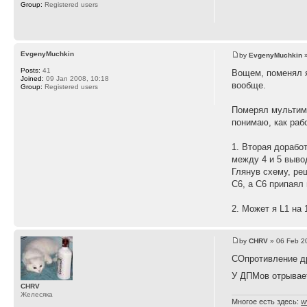
Group:
Registered users
EvgenyMuchkin
by
EvgenyMuchkin
»
Posts:
41
Вощем, поменял я
Joined:
09 Jan 2008, 10:18
вообще.
Group:
Registered users
Померял мультиме
понимаю, как раб
1. Вторая дорабо
между 4 и 5 выво
Глянув схему, ре
C6, а C6 припаял
2. Может я L1 на
by
CHRV
» 06 Feb 2
СОпротивление д
У ДПМов отрывает
CHRV
Желесяка
Многое есть здесь:
w