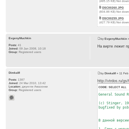
(495.15 KB) Not down
DSC00260.JPG
(604.86 KB) Not down
DSC00259.JPG
(427.79 KB) Not down
EvgenyMuchkin
by
EvgenyMuchkin
»
Posts:
41
На вирте лежит пр
Joined:
09 Jan 2008, 10:18
Group:
Registered users
DimkaM
by
DimkaM
» 11 Feb
Posts:
1387
http://vtrdos.ru/
Joined:
24 Mar 2010, 13:42
Location:
джунгли Амазонки
CODE:
SELECT ALL
Group:
Registered users
General Sound R
(с) Stinger, 19
bugfixed by psb
В данной версии
1. Глюк с модул