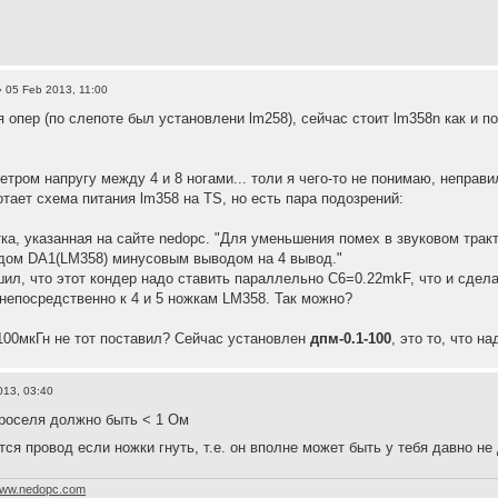
 05 Feb 2013, 11:00
 опер (по слепоте был установлени lm258), сейчас стоит lm358n как и по
тром напругу между 4 и 8 ногами... толи я чего-то не понимаю, неправи
отает схема питания lm358 на TS, но есть пара подозрений:
тка, указанная на сайте nedopc. "Для уменьшения помех в звуковом тра
дом DA1(LM358) минусовым выводом на 4 вывод."
шил, что этот кондер надо ставить параллельно C6=0.22mkF, что и сдела
 непосредственно к 4 и 5 ножкам LM358. Так можно?
 100мкГн не тот поставил? Сейчас установлен
дпм-0.1-100
, это то, что н
013, 03:40
роселя должно быть < 1 Ом
ся провод если ножки гнуть, т.е. он вполне может быть у тебя давно н
ww.nedopc.com