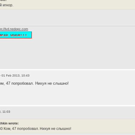
 игнор.
tp://lvd.nedopc.com
 01 Feb 2013, 10:43
ом, 47 попробовал. Нихуя не слышно!
, 11:03
hkin wrote:
30 Ком, 47 попробовал. Нихуя не слышно!