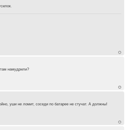
усилок.
ы там намудрили?
йно, уши не ломит, соседи по батарее не стучат. А должны!