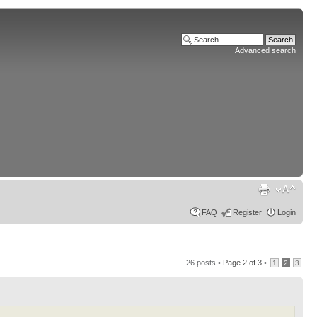
Advanced search
FAQ
Register
Login
26 posts •
Page
2
of
3
•
1
2
3