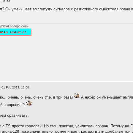
, 11:44
л? Он уменьшает амплитуду сигналов с резистивного смесителя ровно в 3
tp://lvd.nedopc.com
 01 Feb 2013, 12:06
ю... очень, очень, очень (т.е. в три раза)
А нахер он уменьшает амплит
 б я спросил"?
 чем сравнивать.
 с TS просто горлопан! Но там, понятно, усилитель собран. Потому на 
агона-128 тоже значительно громче играет, как раз в эти долбаные три 