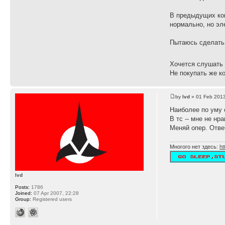
В предыдущих ком
нормально, но эл
Пытаюсь сделать 
Хочется слушать 
Не покупать же ко
by
lvd
» 01 Feb 2013
Наиболее по уму 
В тс -- мне не нр
Меняй опер. Отве
Многого нет здесь:
ht
lvd
Posts:
1786
Joined:
07 Apr 2007, 22:28
Group:
Registered users