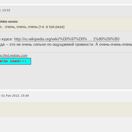
, 13:22
hkin wrote:
... очень, очень, очень (т.е. в три раза)
в курсе:
http://ru.wikipedia.org/wiki/%D0%97%D0% ... 1%80%D0%B0
де -- это не очень сильно по ощущаемой громкости. А очень-очень-очень
tp://lvd.nedopc.com
 01 Feb 2013, 15:49