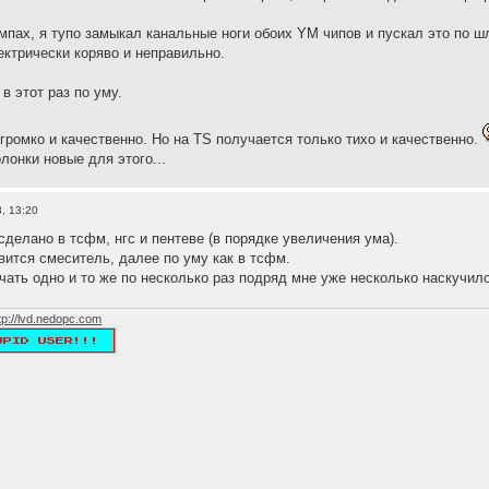
пах, я тупо замыкал канальные ноги обоих YM чипов и пускал это по ш
ектрически коряво и неправильно.
в этот раз по уму.
громко и качественно. Но на TS получается только тихо и качественно.
лонки новые для этого...
, 13:20
сделано в тсфм, нгс и пентеве (в порядке увеличения ума).
авится смеситель, далее по уму как в тсфм.
чать одно и то же по несколько раз подряд мне уже несколько наскучило
tp://lvd.nedopc.com