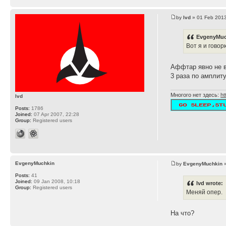
by
lvd
» 01 Feb 2013
EvgenyMuc
Вот я и говорю
Аффтар явно не 
3 раза по амплиту
Многого нет здесь:
ht
lvd
Posts:
1786
Joined:
07 Apr 2007, 22:28
Group:
Registered users
EvgenyMuchkin
by
EvgenyMuchkin
»
Posts:
41
Joined:
09 Jan 2008, 10:18
lvd wrote:
Group:
Registered users
Меняй опер.
На что?