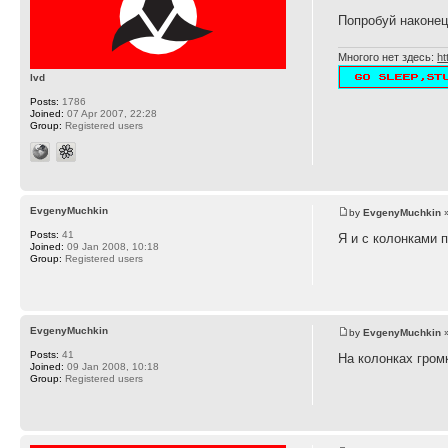
Попробуй наконец
Многого нет здесь:
ht
lvd
Posts:
1786
Joined:
07 Apr 2007, 22:28
Group:
Registered users
EvgenyMuchkin
by
EvgenyMuchkin
»
Posts:
41
Я и с колонками п
Joined:
09 Jan 2008, 10:18
Group:
Registered users
EvgenyMuchkin
by
EvgenyMuchkin
»
Posts:
41
На колонках гром
Joined:
09 Jan 2008, 10:18
Group:
Registered users