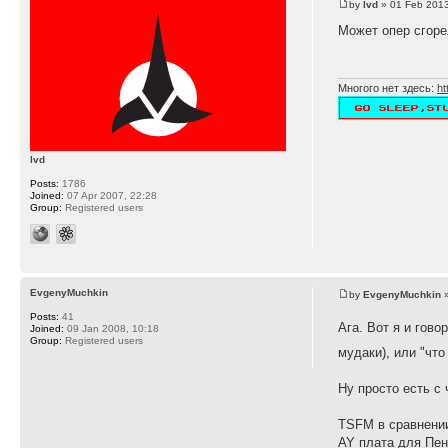
by
lvd
» 01 Feb 2013
Может опер сгоре
Многого нет здесь:
ht
lvd
Posts:
1786
Joined:
07 Apr 2007, 22:28
Group:
Registered users
EvgenyMuchkin
by
EvgenyMuchkin
»
Posts:
41
Ага. Вот я и говор
Joined:
09 Jan 2008, 10:18
Group:
Registered users
мудаки), или "что
Ну просто есть с
TSFM в сравнении
AY плата для Пент