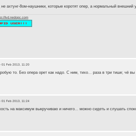
 не ахтунг-8ом-наушники, которые коротят опер, а нормальный внешний 
tp://lvd.nedopc.com
 01 Feb 2013, 11:20
робую то. Без опера орет как надо. С ним, тихо... раза в три тише; чё в
 01 Feb 2013, 11:24
кость на максимум выкручиваю и ничего... можно сидеть и слушать споко