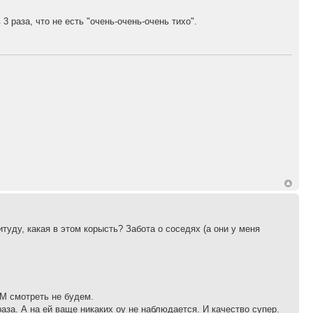
 раза, что не есть "очень-очень-очень тихо".
уду, какая в этом корысть? Забота о соседях (а они у меня
FM смотреть не будем.
раза. А на ей ваще никаких оу не наблюдается. И качество супер.