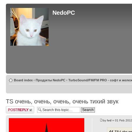
NedoPC
Board index
‹
Продукты NedoPC
‹
TurboSound/FM/FM PRO - софт и желез
TS очень, очень, очень, очень тихий звук
Post a reply
by
lvd
» 01 Feb 2013
TS-Labs wr