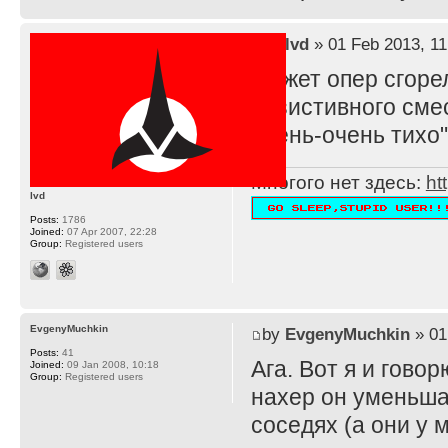
by
lvd
» 01 Feb 2013, 11
Может опер сгоре
резистивного смес
очень-очень тихо"
Многого нет здесь:
ht
lvd
Posts:
1786
Joined:
07 Apr 2007, 22:28
Group:
Registered users
EvgenyMuchkin
by
EvgenyMuchkin
» 01
Posts:
41
Ага. Вот я и говорю
Joined:
09 Jan 2008, 10:18
Group:
Registered users
нахер он уменьшае
соседях (а они у 