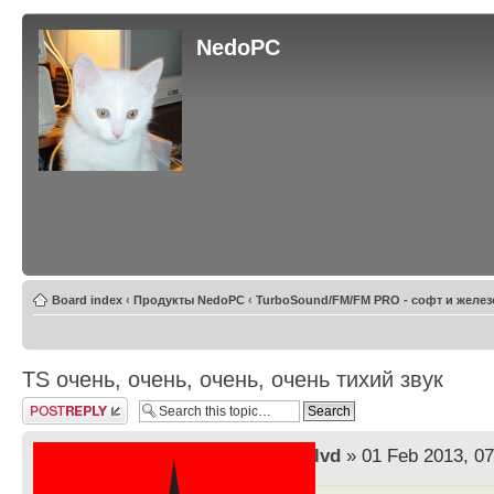
NedoPC
Board index
‹
Продукты NedoPC
‹
TurboSound/FM/FM PRO - софт и желез
TS очень, очень, очень, очень тихий звук
Post a reply
by
lvd
» 01 Feb 2013, 07