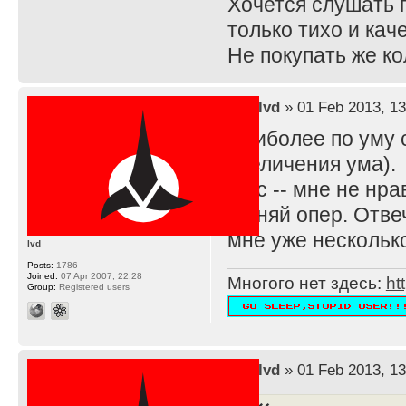
Хочется слушать г
только тихо и кач
Не покупать же ко
by
lvd
» 01 Feb 2013, 13
Наиболее по уму с
увеличения ума).
В тс -- мне не нр
Меняй опер. Отвеч
мне уже нескольк
lvd
Posts:
1786
Joined:
07 Apr 2007, 22:28
Многого нет здесь:
ht
Group:
Registered users
by
lvd
» 01 Feb 2013, 13