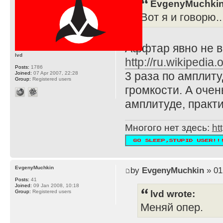
EvgenyMuchkin
Вот я и говорю...
Аффтар явно не в
lvd
http://ru.wikiped
Posts:
1786
3 раза по амплиту
Joined:
07 Apr 2007, 22:28
Group:
Registered users
громкости. А очен
амплитуде, практи
Многого нет здесь:
ht
EvgenyMuchkin
by
EvgenyMuchkin
» 01
Posts:
41
Joined:
09 Jan 2008, 10:18
lvd wrote:
Group:
Registered users
Меняй опер.