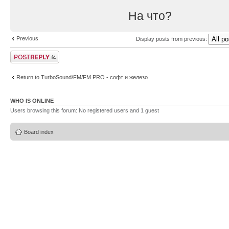
На что?
Previous
Display posts from previous:
Post a reply
Return to TurboSound/FM/FM PRO - софт и железо
WHO IS ONLINE
Users browsing this forum: No registered users and 1 guest
Board index