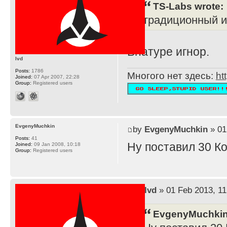
TS-Labs wrote:
традиционный и
Внатуре игнор.
lvd
Posts:
1786
Многого нет здесь:
ht
Joined:
07 Apr 2007, 22:28
Group:
Registered users
EvgenyMuchkin
by
EvgenyMuchkin
» 01
Posts:
41
Ну поставил 30 К
Joined:
09 Jan 2008, 10:18
Group:
Registered users
by
lvd
» 01 Feb 2013, 11
EvgenyMuchkin