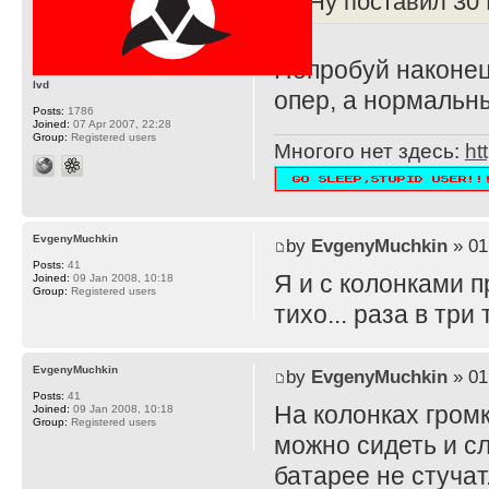
Ну поставил 30 
Попробуй наконец
lvd
опер, а нормальн
Posts:
1786
Joined:
07 Apr 2007, 22:28
Group:
Registered users
Многого нет здесь:
ht
EvgenyMuchkin
by
EvgenyMuchkin
» 01
Posts:
41
Я и с колонками п
Joined:
09 Jan 2008, 10:18
Group:
Registered users
тихо... раза в тр
EvgenyMuchkin
by
EvgenyMuchkin
» 01
Posts:
41
На колонках громк
Joined:
09 Jan 2008, 10:18
Group:
Registered users
можно сидеть и сл
батарее не стучат