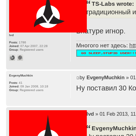
TS-Labs wrote:
традиционный и
Внатуре игнор.
lvd
Posts:
1786
Многого нет здесь:
ht
Joined:
07 Apr 2007, 22:28
Group:
Registered users
EvgenyMuchkin
by
EvgenyMuchkin
» 01
Posts:
41
Ну поставил 30 К
Joined:
09 Jan 2008, 10:18
Group:
Registered users
by
lvd
» 01 Feb 2013, 11
EvgenyMuchkin