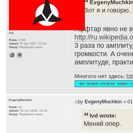
EvgenyMuchkin
Вот я и говорю...
Аффтар явно не в
lvd
http://ru.wikiped
Posts:
1786
3 раза по амплиту
Joined:
07 Apr 2007, 22:28
Group:
Registered users
громкости. А очен
амплитуде, практи
Многого нет здесь:
ht
EvgenyMuchkin
by
EvgenyMuchkin
» 01
Posts:
41
Joined:
09 Jan 2008, 10:18
lvd wrote:
Group:
Registered users
Меняй опер.