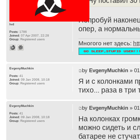
Ну поставил 30 
Попробуй наконец
lvd
опер, а нормальн
Posts:
1786
Joined:
07 Apr 2007, 22:28
Group:
Registered users
Многого нет здесь:
ht
EvgenyMuchkin
by
EvgenyMuchkin
» 01
Posts:
41
Я и с колонками п
Joined:
09 Jan 2008, 10:18
Group:
Registered users
тихо... раза в тр
EvgenyMuchkin
by
EvgenyMuchkin
» 01
Posts:
41
На колонках громк
Joined:
09 Jan 2008, 10:18
Group:
Registered users
можно сидеть и сл
батарее не стучат