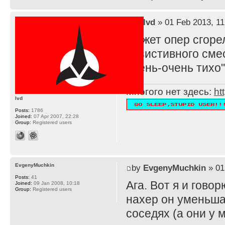
by
lvd
» 01 Feb 2013, 11
Может опер сгоре
резистивного смес
очень-очень тихо"
Многого нет здесь:
ht
lvd
Posts:
1786
Joined:
07 Apr 2007, 22:28
Group:
Registered users
EvgenyMuchkin
by
EvgenyMuchkin
» 01
Posts:
41
Ага. Вот я и говорю
Joined:
09 Jan 2008, 10:18
Group:
Registered users
нахер он уменьшае
соседях (а они у 