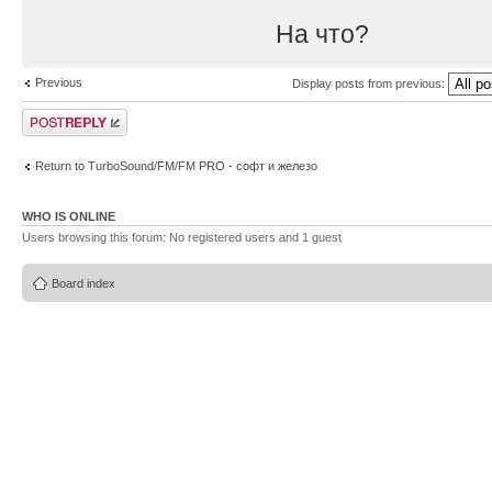
На что?
Previous
Display posts from previous:
Post a reply
Return to TurboSound/FM/FM PRO - софт и железо
WHO IS ONLINE
Users browsing this forum: No registered users and 1 guest
Board index