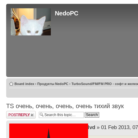
NedoPC
Board index
‹
Продукты NedoPC
‹
TurboSound/FM/FM PRO - софт и желез
TS очень, очень, очень, очень тихий звук
Post a reply
by
lvd
» 01 Feb 2013, 07