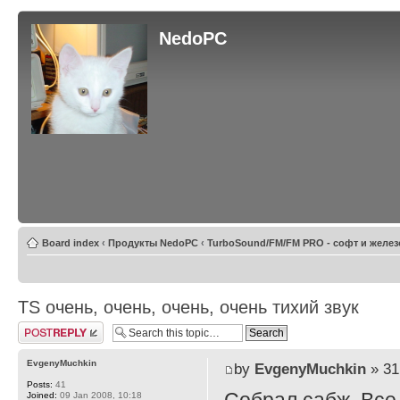
NedoPC
Board index
‹
Продукты NedoPC
‹
TurboSound/FM/FM PRO - софт и желез
TS очень, очень, очень, очень тихий звук
Post a reply
EvgenyMuchkin
by
EvgenyMuchkin
» 31
Posts:
41
Joined:
09 Jan 2008, 10:18