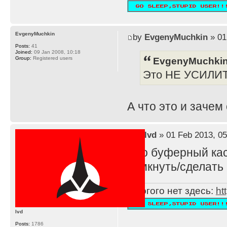
EvgenyMuchkin
by
EvgenyMuchkin
» 01
Posts:
41
Joined:
09 Jan 2008, 10:18
EvgenyMuchkin
Group:
Registered users
Это НЕ УСИЛИ
А что это и зачем
by
lvd
» 01 Feb 2013, 05
Это буферный каск
замкнуть/сделать 
Многого нет здесь:
ht
lvd
Posts:
1786