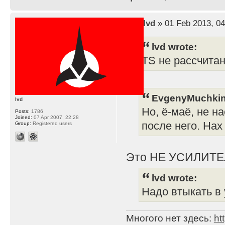
by
lvd
» 01 Feb 2013, 04
lvd wrote:
TS не рассчита
EvgenyMuchkin
lvd
Но, ё-маё, не н
Posts:
1786
Joined:
07 Apr 2007, 22:28
после него. Нах
Group:
Registered users
Это НЕ УСИЛИТЕ
lvd wrote:
Надо втыкать в 
Многого нет здесь:
ht