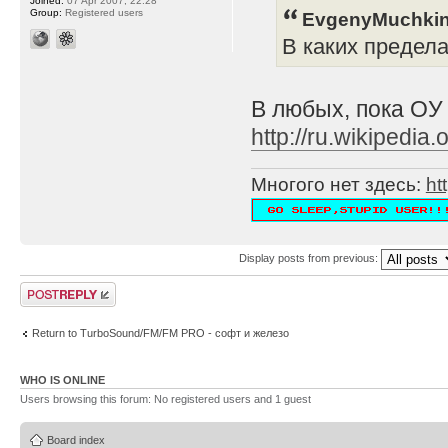
Joined:
07 Apr 2007, 22:28
Group:
Registered users
EvgenyMuchkin
В каких предел
В любых, пока ОУ
http://ru.wikipe
Многого нет здесь:
ht
Display posts from previous:
Post a reply
Return to TurboSound/FM/FM PRO - софт и железо
WHO IS ONLINE
Users browsing this forum: No registered users and 1 guest
Board index