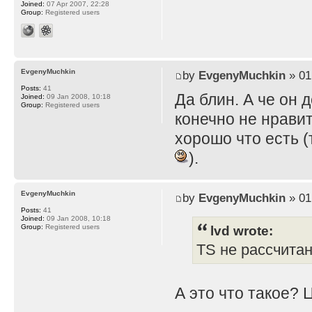
Joined:
07 Apr 2007, 22:28
Group:
Registered users
EvgenyMuchkin
by
EvgenyMuchkin
» 01
Posts:
41
Да блин. А че он 
Joined:
09 Jan 2008, 10:18
Group:
Registered users
конечно не нравит
хорошо что есть (
).
EvgenyMuchkin
by
EvgenyMuchkin
» 01
Posts:
41
Joined:
09 Jan 2008, 10:18
lvd wrote:
Group:
Registered users
TS не рассчита
А это что такое? 