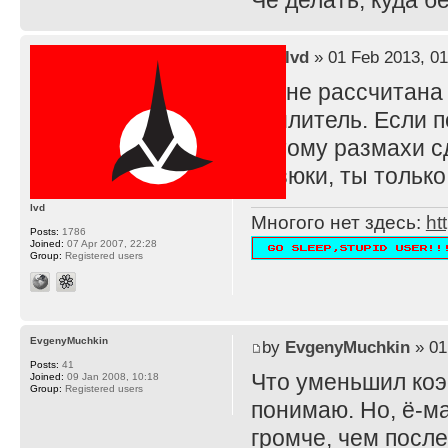
Че делать, куда 
by
lvd
» 01 Feb 2013, 01
TS не рассчитана
усилитель. Если п
потому размахи с
резюки, ты тольк
lvd
Многого нет здесь:
ht
Posts:
1786
Joined:
07 Apr 2007, 22:28
Group:
Registered users
EvgenyMuchkin
by
EvgenyMuchkin
» 01
Posts:
41
Что уменьшил ко
Joined:
09 Jan 2008, 10:18
Group:
Registered users
понимаю. Но, ё-ма
громче, чем после