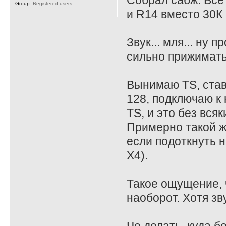
Собрал сабж. Все
Group:
Registered users
и R14 вместо 30К 
Звук... мля... ну
сильно прижимать
Вынимаю TS, став
128, подключаю к 
TS, и это без всяк
Примерно такой ж
если подоткнуть на
X4).
Такое ощущение, ч
наоборот. Хотя зв