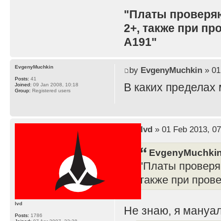
"Платы проверя
2+, также при п
A191"
EvgenyMuchkin
by
EvgenyMuchkin
» 01
Posts:
41
В каких пределах
Joined:
09 Jan 2008, 10:18
Group:
Registered users
by
lvd
» 01 Feb 2013, 07
EvgenyMuchkin
"Платы проверя
также при пров
lvd
Не знаю, я мануал
Posts:
1786