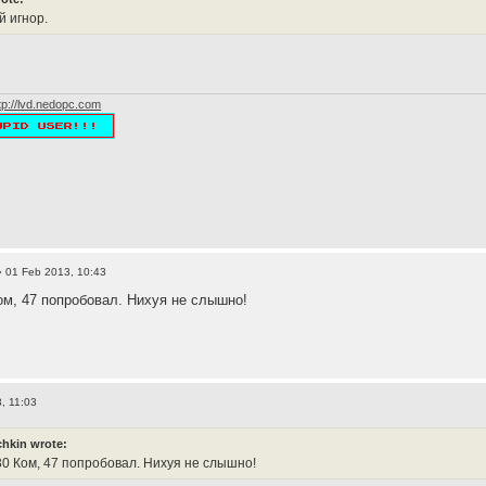
 игнор.
tp://lvd.nedopc.com
 01 Feb 2013, 10:43
ом, 47 попробовал. Нихуя не слышно!
, 11:03
hkin wrote:
30 Ком, 47 попробовал. Нихуя не слышно!