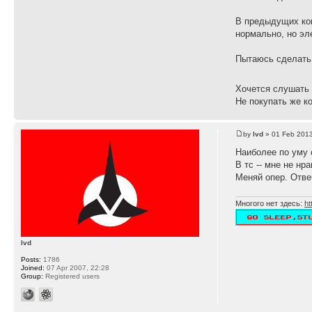
В предыдущих ком
нормально, но эл
Пытаюсь сделать 
Хочется слушать 
Не покупать же ко
by
lvd
» 01 Feb 2013
Наиболее по уму 
В тс -- мне не нр
Меняй опер. Отве
Многого нет здесь:
ht
lvd
Posts:
1786
Joined:
07 Apr 2007, 22:28
Group:
Registered users