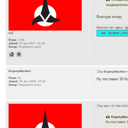
традиционный
Внатуре игнор.
Многого нет здесь:
ht
lvd
Posts:
1786
Joined:
07 Apr 2007, 22:28
Group:
Registered users
EvgenyMuchkin
by
EvgenyMuchkin
»
Posts:
41
Ну поставил 30 К
Joined:
09 Jan 2008, 10:18
Group:
Registered users
by
lvd
» 01 Feb 2013
EvgenyMuc
Ну поставил 