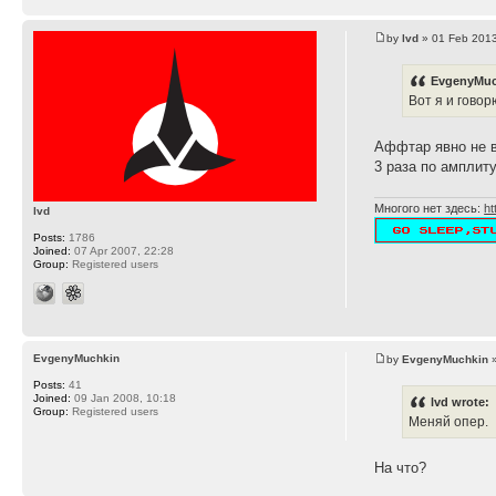
by
lvd
» 01 Feb 2013
EvgenyMuc
Вот я и говорю
Аффтар явно не 
3 раза по амплиту
Многого нет здесь:
ht
lvd
Posts:
1786
Joined:
07 Apr 2007, 22:28
Group:
Registered users
EvgenyMuchkin
by
EvgenyMuchkin
»
Posts:
41
Joined:
09 Jan 2008, 10:18
lvd wrote:
Group:
Registered users
Меняй опер.
На что?