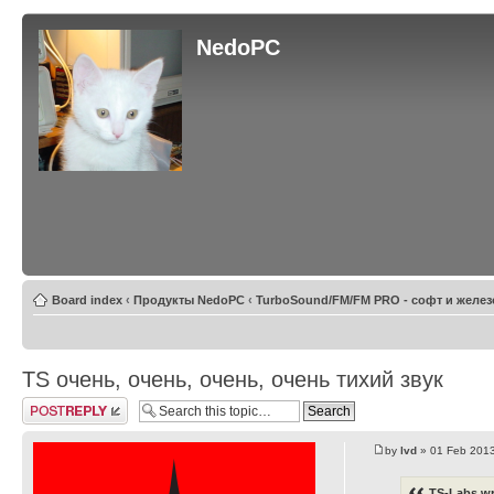
NedoPC
Board index
‹
Продукты NedoPC
‹
TurboSound/FM/FM PRO - софт и желез
TS очень, очень, очень, очень тихий звук
Post a reply
by
lvd
» 01 Feb 2013
TS-Labs wr