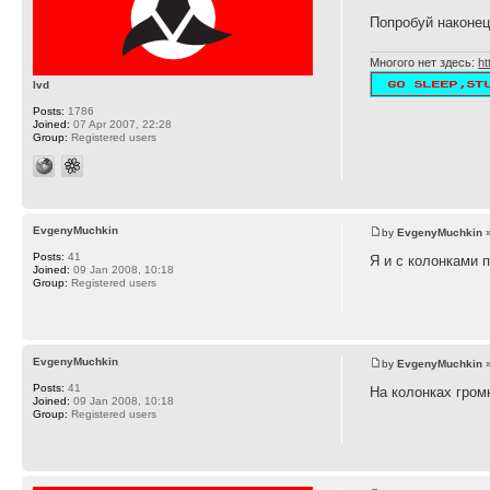
Попробуй наконец
Многого нет здесь:
ht
lvd
Posts:
1786
Joined:
07 Apr 2007, 22:28
Group:
Registered users
EvgenyMuchkin
by
EvgenyMuchkin
»
Posts:
41
Я и с колонками п
Joined:
09 Jan 2008, 10:18
Group:
Registered users
EvgenyMuchkin
by
EvgenyMuchkin
»
Posts:
41
На колонках гром
Joined:
09 Jan 2008, 10:18
Group:
Registered users