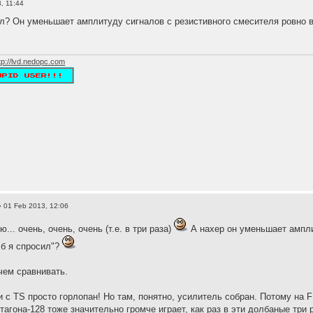
, 11:44
л? Он уменьшает амплитуду сигналов с резистивного смесителя ровно в 3
tp://lvd.nedopc.com
 01 Feb 2013, 12:06
ю... очень, очень, очень (т.е. в три раза)
А нахер он уменьшает амплит
 б я спросил"?
 чем сравнивать.
 с TS просто горлопан! Но там, понятно, усилитель собран. Потому на 
агона-128 тоже значительно громче играет, как раз в эти долбаные три 