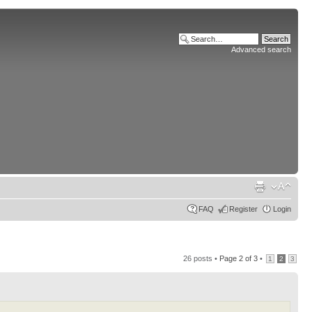
Advanced search
FAQ
Register
Login
26 posts •
Page
2
of
3
•
1
2
3