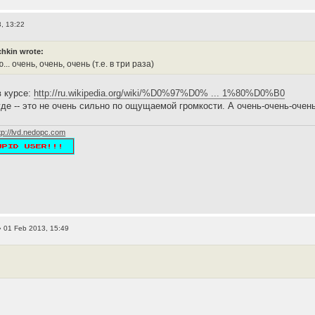
, 13:22
hkin wrote:
... очень, очень, очень (т.е. в три раза)
в курсе:
http://ru.wikipedia.org/wiki/%D0%97%D0% ... 1%80%D0%B0
де -- это не очень сильно по ощущаемой громкости. А очень-очень-очень
tp://lvd.nedopc.com
 01 Feb 2013, 15:49