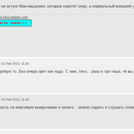
 не ахтунг-8ом-наушники, которые коротят опер, а нормальный внешний 
tp://lvd.nedopc.com
 01 Feb 2013, 11:20
робую то. Без опера орет как надо. С ним, тихо... раза в три тише; чё в
 01 Feb 2013, 11:24
кость на максимум выкручиваю и ничего... можно сидеть и слушать споко