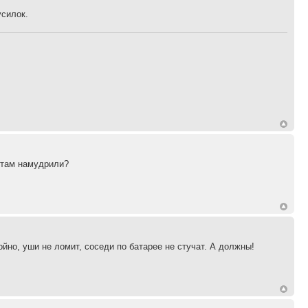
усилок.
ы там намудрили?
йно, уши не ломит, соседи по батарее не стучат. А должны!