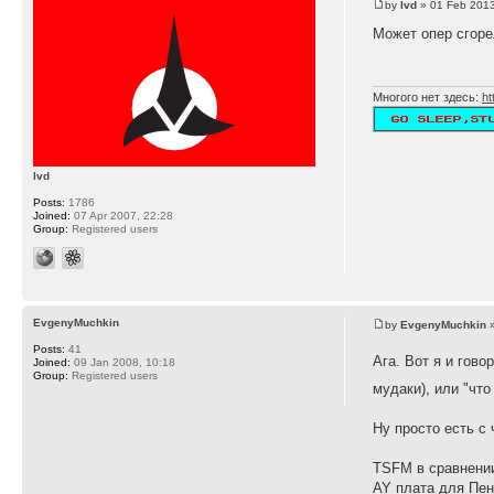
by
lvd
» 01 Feb 2013
Может опер сгоре
Многого нет здесь:
ht
lvd
Posts:
1786
Joined:
07 Apr 2007, 22:28
Group:
Registered users
EvgenyMuchkin
by
EvgenyMuchkin
»
Posts:
41
Ага. Вот я и говор
Joined:
09 Jan 2008, 10:18
Group:
Registered users
мудаки), или "что
Ну просто есть с
TSFM в сравнении
AY плата для Пент