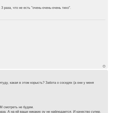
 раза, что не есть "очень-очень-очень тихо".
уду, какая в этом корысть? Забота о соседях (а они у меня
FM смотреть не будем.
раза. А на ей ваще никаких оу не наблюдается. И качество супер.