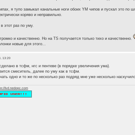
пах, я тупо замыкал канальные ноги обоих YM чипов и пускал это по ш
ектрически коряво и неправильно.
в этот раз по уму.
громко и качественно. Но на TS получается только тихо и качественно.
лонки новые для этого...
, 13:20
сделано в тсфм, нгс и пентеве (в порядке увеличения ума).
авится смеситель, далее по уму как в тсфм.
чать одно и то же по несколько раз подряд мне уже несколько наскучило
tp://lvd.nedopc.com