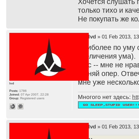
Хочется слушать г
только тихо и кач
Не покупать же ко
by
lvd
» 01 Feb 2013, 13
Наиболее по уму с
увеличения ума).
В тс -- мне не нр
Меняй опер. Отвеч
мне уже нескольк
lvd
Posts:
1786
Joined:
07 Apr 2007, 22:28
Многого нет здесь:
ht
Group:
Registered users
by
lvd
» 01 Feb 2013, 13