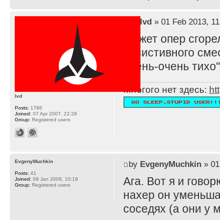
by
lvd
» 01 Feb 2013, 11
Может опер сгоре
резистивного смес
очень-очень тихо"
Многого нет здесь:
ht
lvd
Posts:
1786
Joined:
07 Apr 2007, 22:28
Group:
Registered users
EvgenyMuchkin
by
EvgenyMuchkin
» 01
Posts:
41
Ага. Вот я и говорю
Joined:
09 Jan 2008, 10:18
Group:
Registered users
нахер он уменьшае
соседях (а они у 