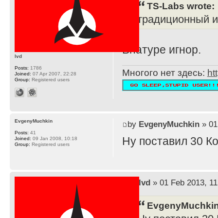
TS-Labs wrote:
традиционный и
Внатуре игнор.
lvd
Posts:
1786
Многого нет здесь:
ht
Joined:
07 Apr 2007, 22:28
Group:
Registered users
EvgenyMuchkin
by
EvgenyMuchkin
» 01
Posts:
41
Ну поставил 30 К
Joined:
09 Jan 2008, 10:18
Group:
Registered users
by
lvd
» 01 Feb 2013, 11
EvgenyMuchkin