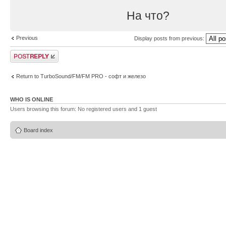
На что?
Previous
Display posts from previous:
Post a reply
Return to TurboSound/FM/FM PRO - софт и железо
WHO IS ONLINE
Users browsing this forum: No registered users and 1 guest
Board index