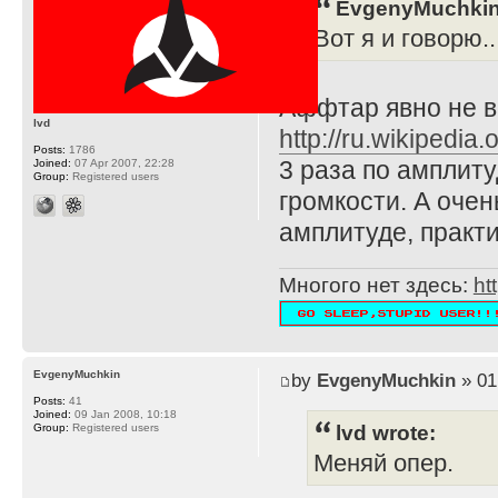
EvgenyMuchkin
Вот я и говорю...
Аффтар явно не в
lvd
http://ru.wikiped
Posts:
1786
3 раза по амплиту
Joined:
07 Apr 2007, 22:28
Group:
Registered users
громкости. А очен
амплитуде, практи
Многого нет здесь:
ht
EvgenyMuchkin
by
EvgenyMuchkin
» 01
Posts:
41
Joined:
09 Jan 2008, 10:18
lvd wrote:
Group:
Registered users
Меняй опер.