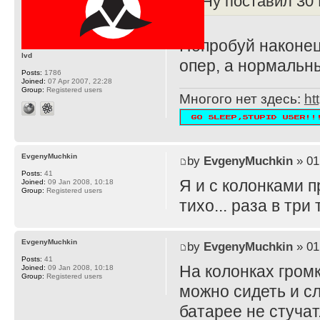
Ну поставил 30 
Попробуй наконец
lvd
опер, а нормальн
Posts:
1786
Joined:
07 Apr 2007, 22:28
Group:
Registered users
Многого нет здесь:
ht
EvgenyMuchkin
by
EvgenyMuchkin
» 01
Posts:
41
Я и с колонками п
Joined:
09 Jan 2008, 10:18
Group:
Registered users
тихо... раза в тр
EvgenyMuchkin
by
EvgenyMuchkin
» 01
Posts:
41
На колонках громк
Joined:
09 Jan 2008, 10:18
Group:
Registered users
можно сидеть и сл
батарее не стучат