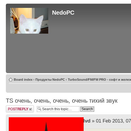
NedoPC
Board index
‹
Продукты NedoPC
‹
TurboSound/FM/FM PRO - софт и желез
TS очень, очень, очень, очень тихий звук
Post a reply
by
lvd
» 01 Feb 2013, 07