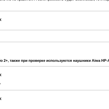
к
 2+, также при проверке используются наушники Aiwa HP-
к
?
к