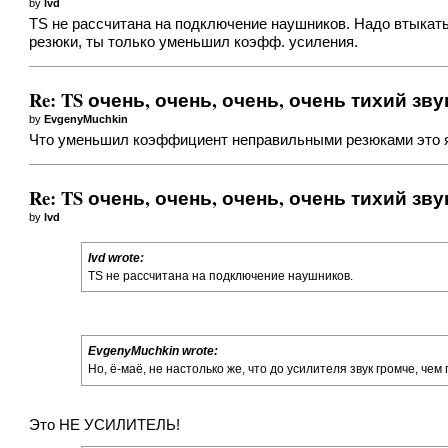
by
lvd
TS не рассчитана на подключение наушников. Надо втыкать
резюки, ты только уменьшил коэфф. усиления.
Re: TS очень, очень, очень, очень тихий зву
by
EvgenyMuchkin
Что уменьшил коэффициент неправильными резюками это я п
Re: TS очень, очень, очень, очень тихий зву
by
lvd
lvd wrote:
TS не рассчитана на подключение наушников.
EvgenyMuchkin wrote:
Но, ё-маё, не настолько же, что до усилителя звук громче, че
Это НЕ УСИЛИТЕЛЬ!