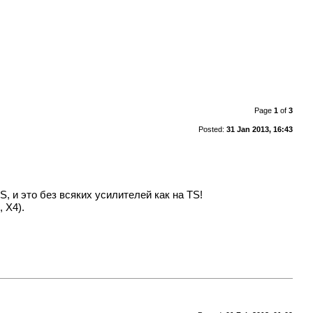
Page
1
of
3
Posted:
31 Jan 2013, 16:43
, и это без всяких усилителей как на TS!
 X4).