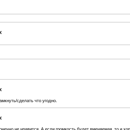
к
к
амкнуть/сделать что угодно.
к
конечно не нравится. А если громкость будет вменяемая, то и хор