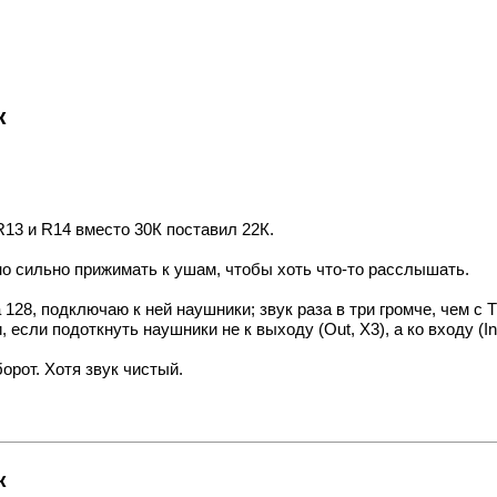
к
R13 и R14 вместо 30К поставил 22К.
но сильно прижимать к ушам, чтобы хоть что-то расслышать.
8, подключаю к ней наушники; звук раза в три громче, чем с TS
сли подоткнуть наушники не к выходу (Out, X3), а ко входу (In,
орот. Хотя звук чистый.
к