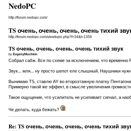
NedoPC
http://forum.nedopc.com/
TS очень, очень, очень, очень тихий зву
http://forum.nedopc.com/viewtopic.php?f=34&t=1359
TS очень, очень, очень, очень тихий звук
by
EvgenyMuchkin
Собрал сабж. Все по схеме за исключением, что временно 
Звук... мля... ну просто шепот еле слышный. Наушники нуж
Вынимаю TS, ставлю AY во второэтажную платку Пентагона 12
Примерно такой же эффект, в смысле увеличения громкости, е
Такое ощущение, что усилитель не усиливает сигнал, а наоб
Че делать, куда бежать?
Re: TS очень, очень, очень, очень тихий зву