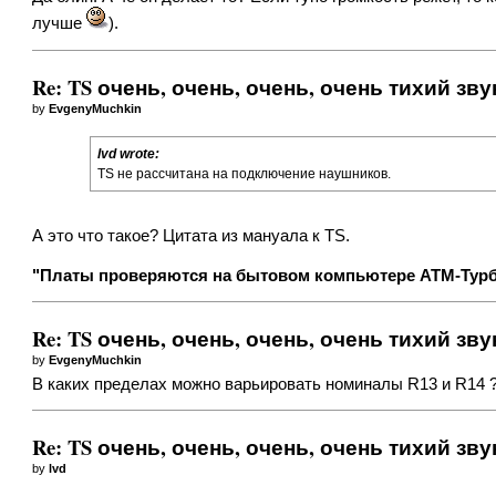
лучше
).
Re: TS очень, очень, очень, очень тихий зву
by
EvgenyMuchkin
lvd wrote:
TS не рассчитана на подключение наушников.
А это что такое? Цитата из мануала к TS.
"Платы проверяются на бытовом компьютере АТМ-Турбо
Re: TS очень, очень, очень, очень тихий зву
by
EvgenyMuchkin
В каких пределах можно варьировать номиналы R13 и R14 
Re: TS очень, очень, очень, очень тихий зву
by
lvd