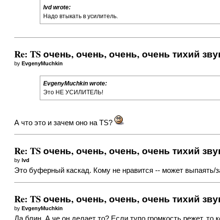
lvd wrote:
Надо втыкать в усилитель.
Re: TS очень, очень, очень, очень тихий зву
by
EvgenyMuchkin
EvgenyMuchkin wrote:
Это НЕ УСИЛИТЕЛЬ!
А что это и зачем оно на TS?
Re: TS очень, очень, очень, очень тихий зву
by
lvd
Это буферный каскад. Кому не нравится -- может выпаять/з
Re: TS очень, очень, очень, очень тихий зву
by
EvgenyMuchkin
Да блин. А че он делает то? Если тупо громкость режет, то 