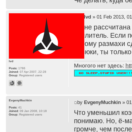
Че делать, куда 
by
lvd
» 01 Feb 2013, 01
TS не рассчитана
усилитель. Если п
потому размахи с
резюки, ты тольк
lvd
Многого нет здесь:
ht
Posts:
1786
Joined:
07 Apr 2007, 22:28
Group:
Registered users
EvgenyMuchkin
by
EvgenyMuchkin
» 01
Posts:
41
Что уменьшил ко
Joined:
09 Jan 2008, 10:18
Group:
Registered users
понимаю. Но, ё-ма
громче, чем после