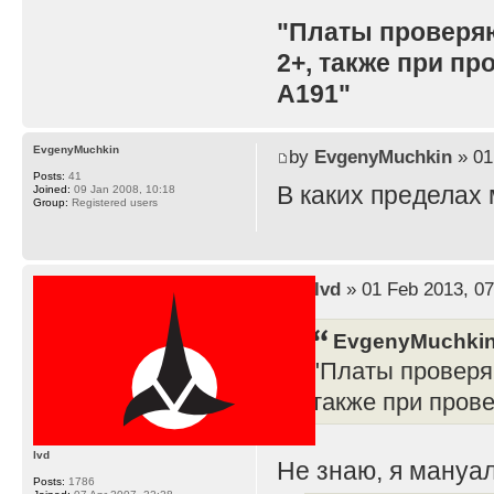
"Платы проверя
2+, также при п
A191"
EvgenyMuchkin
by
EvgenyMuchkin
» 01
Posts:
41
В каких пределах
Joined:
09 Jan 2008, 10:18
Group:
Registered users
by
lvd
» 01 Feb 2013, 07
EvgenyMuchkin
"Платы проверя
также при пров
lvd
Не знаю, я мануал
Posts:
1786