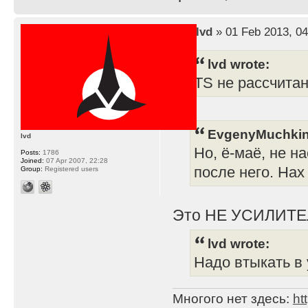
by
lvd
» 01 Feb 2013, 04
lvd wrote:
TS не рассчита
EvgenyMuchkin
lvd
Но, ё-маё, не н
Posts:
1786
Joined:
07 Apr 2007, 22:28
после него. Нах
Group:
Registered users
Это НЕ УСИЛИТЕ
lvd wrote:
Надо втыкать в 
Многого нет здесь:
ht