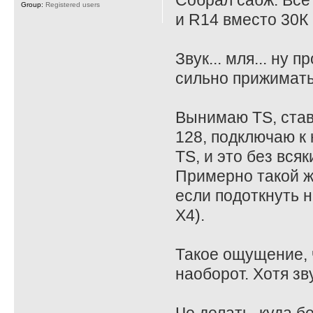
Собрал сабж. Все
Group:
Registered users
и R14 вместо 30К 
Звук... мля... ну
сильно прижимать
Вынимаю TS, став
128, подключаю к 
TS, и это без всяк
Примерно такой ж
если подоткнуть на
X4).
Такое ощущение, ч
наоборот. Хотя зв