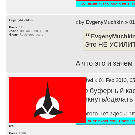
EvgenyMuchkin
by
EvgenyMuchkin
» 01
Posts:
41
Joined:
09 Jan 2008, 10:18
EvgenyMuchkin
Group:
Registered users
Это НЕ УСИЛИ
А что это и зачем
by
lvd
» 01 Feb 2013, 05
Это буферный каск
замкнуть/сделать 
Многого нет здесь:
ht
lvd
Posts:
1786