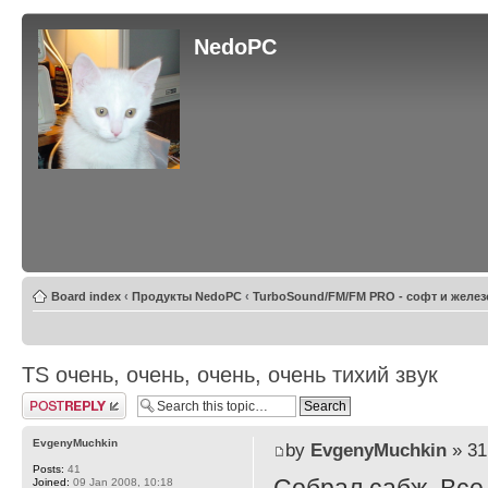
NedoPC
Board index
‹
Продукты NedoPC
‹
TurboSound/FM/FM PRO - софт и желез
TS очень, очень, очень, очень тихий звук
Post a reply
EvgenyMuchkin
by
EvgenyMuchkin
» 31
Posts:
41
Joined:
09 Jan 2008, 10:18