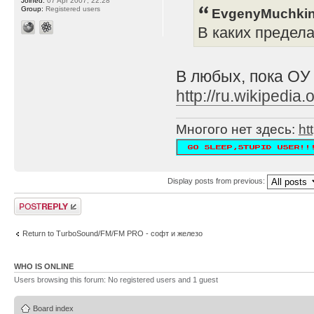
Joined:
07 Apr 2007, 22:28
Group:
Registered users
EvgenyMuchkin
В каких предел
В любых, пока ОУ
http://ru.wikipe
Многого нет здесь:
ht
Display posts from previous:
Post a reply
Return to TurboSound/FM/FM PRO - софт и железо
WHO IS ONLINE
Users browsing this forum: No registered users and 1 guest
Board index