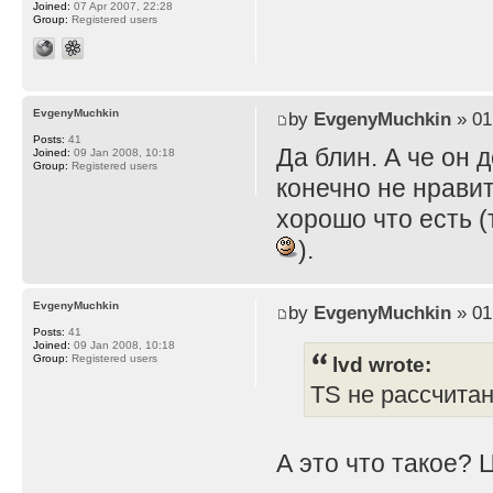
Joined:
07 Apr 2007, 22:28
Group:
Registered users
EvgenyMuchkin
by
EvgenyMuchkin
» 01
Posts:
41
Да блин. А че он 
Joined:
09 Jan 2008, 10:18
Group:
Registered users
конечно не нравит
хорошо что есть (
).
EvgenyMuchkin
by
EvgenyMuchkin
» 01
Posts:
41
Joined:
09 Jan 2008, 10:18
lvd wrote:
Group:
Registered users
TS не рассчита
А это что такое? 