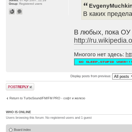
Joined:
07 Apr 2007, 22:28
Group:
Registered users
EvgenyMuchkin
В каких предел
В любых, пока ОУ
http://ru.wikipe
Многого нет здесь:
ht
Display posts from previous:
Post a reply
Return to TurboSound/FM/FM PRO - софт и железо
WHO IS ONLINE
Users browsing this forum: No registered users and 1 guest
Board index