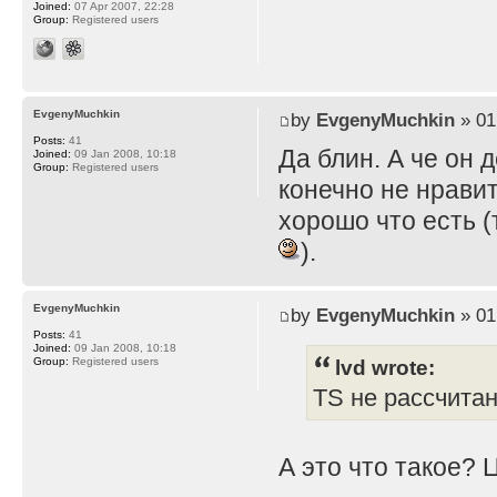
Joined:
07 Apr 2007, 22:28
Group:
Registered users
EvgenyMuchkin
by
EvgenyMuchkin
» 01
Posts:
41
Да блин. А че он 
Joined:
09 Jan 2008, 10:18
Group:
Registered users
конечно не нравит
хорошо что есть (
).
EvgenyMuchkin
by
EvgenyMuchkin
» 01
Posts:
41
Joined:
09 Jan 2008, 10:18
lvd wrote:
Group:
Registered users
TS не рассчита
А это что такое? 