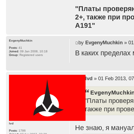
"Платы проверя
2+, также при п
A191"
EvgenyMuchkin
by
EvgenyMuchkin
» 01
Posts:
41
В каких пределах
Joined:
09 Jan 2008, 10:18
Group:
Registered users
by
lvd
» 01 Feb 2013, 07
EvgenyMuchkin
"Платы проверя
также при пров
lvd
Не знаю, я мануал
Posts:
1786