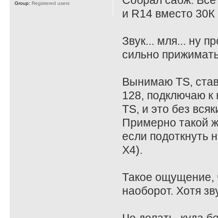
Собрал сабж. Все
Group:
Registered users
и R14 вместо 30К 
Звук... мля... ну
сильно прижимать
Вынимаю TS, став
128, подключаю к 
TS, и это без всяк
Примерно такой ж
если подоткнуть на
X4).
Такое ощущение, ч
наоборот. Хотя зв