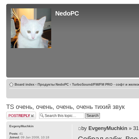
NedoPC
Board index
‹
Продукты NedoPC
‹
TurboSound/FM/FM PRO - софт и желез
TS очень, очень, очень, очень тихий звук
Post a reply
EvgenyMuchkin
by
EvgenyMuchkin
» 31
Posts:
41
Joined:
09 Jan 2008, 10:18