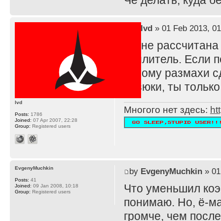
Че делать, куда 
by
lvd
» 01 Feb 2013, 01
TS не рассчитана
усилитель. Если п
потому размахи с
резюки, ты тольк
lvd
Многого нет здесь:
ht
Posts:
1786
Joined:
07 Apr 2007, 22:28
Group:
Registered users
EvgenyMuchkin
by
EvgenyMuchkin
» 01
Posts:
41
Что уменьшил ко
Joined:
09 Jan 2008, 10:18
Group:
Registered users
понимаю. Но, ё-ма
громче, чем после