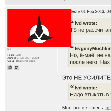
by
lvd
» 01 Feb 2013, 04
lvd wrote:
TS не рассчита
EvgenyMuchkin
lvd
Но, ё-маё, не н
Posts:
1786
Joined:
07 Apr 2007, 22:28
после него. Нах
Group:
Registered users
Это НЕ УСИЛИТЕ
lvd wrote:
Надо втыкать в 
Многого нет здесь:
ht