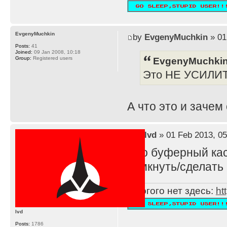
EvgenyMuchkin
by
EvgenyMuchkin
» 01
Posts:
41
Joined:
09 Jan 2008, 10:18
EvgenyMuchkin
Group:
Registered users
Это НЕ УСИЛИ
А что это и зачем
by
lvd
» 01 Feb 2013, 05
Это буферный каск
замкнуть/сделать 
Многого нет здесь:
ht
lvd
Posts:
1786