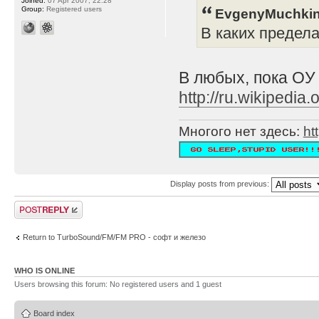
Joined:
07 Apr 2007, 22:28
Group:
Registered users
EvgenyMuchkin
В каких предел
В любых, пока ОУ
http://ru.wikipe
Многого нет здесь:
ht
Display posts from previous:
Post a reply
Return to TurboSound/FM/FM PRO - софт и железо
WHO IS ONLINE
Users browsing this forum: No registered users and 1 guest
Board index