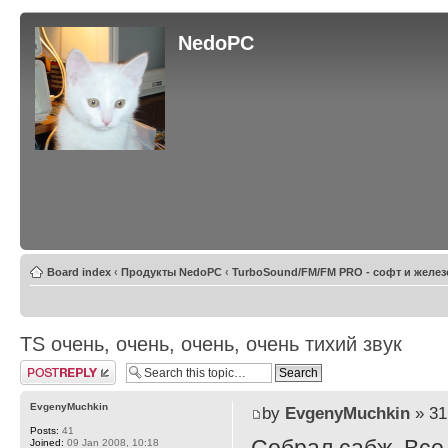
NedoPC
Board index
‹
Продукты NedoPC
‹
TurboSound/FM/FM PRO - софт и желез
TS очень, очень, очень, очень тихий звук
Post a reply
EvgenyMuchkin
by
EvgenyMuchkin
» 31
Posts:
41
Joined:
09 Jan 2008, 10:18