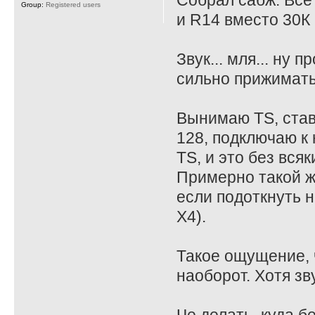
Собрал сабж. Все
Group:
Registered users
и R14 вместо 30К 
Звук... мля... ну
сильно прижимать
Вынимаю TS, став
128, подключаю к 
TS, и это без всяк
Примерно такой ж
если подоткнуть на
X4).
Такое ощущение, ч
наоборот. Хотя зв