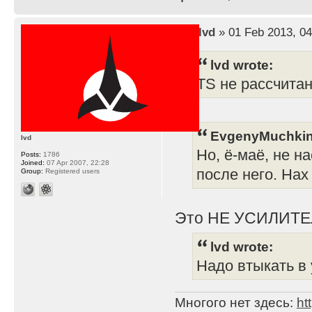
by
lvd
» 01 Feb 2013, 04
lvd wrote:
TS не рассчита
EvgenyMuchkin
lvd
Но, ё-маё, не н
Posts:
1786
Joined:
07 Apr 2007, 22:28
после него. Нах
Group:
Registered users
Это НЕ УСИЛИТЕ
lvd wrote:
Надо втыкать в 
Многого нет здесь:
ht