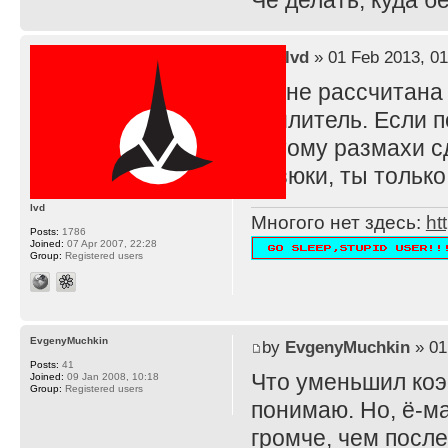
Че делать, куда 
by
lvd
» 01 Feb 2013, 01
TS не рассчитана
усилитель. Если п
потому размахи с
резюки, ты тольк
lvd
Многого нет здесь:
ht
Posts:
1786
Joined:
07 Apr 2007, 22:28
Group:
Registered users
EvgenyMuchkin
by
EvgenyMuchkin
» 01
Posts:
41
Что уменьшил ко
Joined:
09 Jan 2008, 10:18
Group:
Registered users
понимаю. Но, ё-ма
громче, чем после