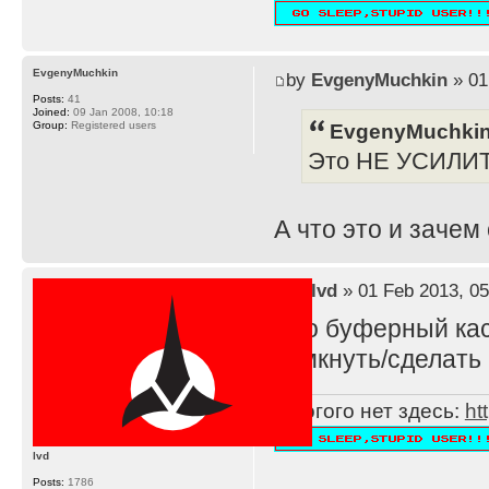
EvgenyMuchkin
by
EvgenyMuchkin
» 01
Posts:
41
Joined:
09 Jan 2008, 10:18
EvgenyMuchkin
Group:
Registered users
Это НЕ УСИЛИ
А что это и зачем
by
lvd
» 01 Feb 2013, 05
Это буферный каск
замкнуть/сделать 
Многого нет здесь:
ht
lvd
Posts:
1786