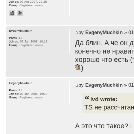
Joined:
07 Apr 2007, 22:28
Group:
Registered users
EvgenyMuchkin
by
EvgenyMuchkin
» 01
Posts:
41
Да блин. А че он 
Joined:
09 Jan 2008, 10:18
Group:
Registered users
конечно не нравит
хорошо что есть (
).
EvgenyMuchkin
by
EvgenyMuchkin
» 01
Posts:
41
Joined:
09 Jan 2008, 10:18
lvd wrote:
Group:
Registered users
TS не рассчита
А это что такое? 