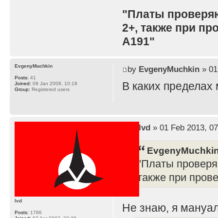
"Платы проверя
2+, также при п
A191"
EvgenyMuchkin
by
EvgenyMuchkin
» 01
Posts:
41
В каких пределах
Joined:
09 Jan 2008, 10:18
Group:
Registered users
by
lvd
» 01 Feb 2013, 07
EvgenyMuchkin
"Платы проверя
также при пров
lvd
Не знаю, я мануал
Posts:
1786