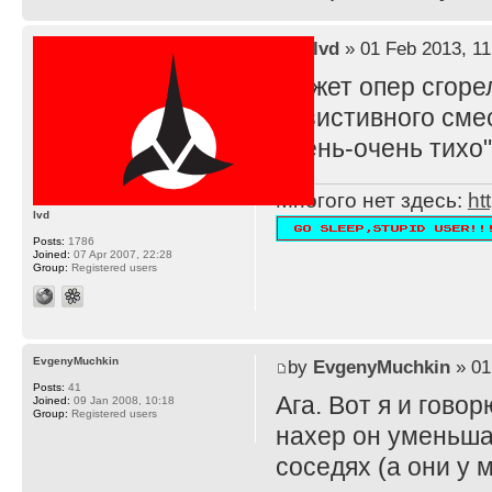
by
lvd
» 01 Feb 2013, 11
Может опер сгоре
резистивного смес
очень-очень тихо"
Многого нет здесь:
ht
lvd
Posts:
1786
Joined:
07 Apr 2007, 22:28
Group:
Registered users
EvgenyMuchkin
by
EvgenyMuchkin
» 01
Posts:
41
Ага. Вот я и говорю
Joined:
09 Jan 2008, 10:18
Group:
Registered users
нахер он уменьшае
соседях (а они у 