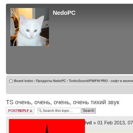
NedoPC
Board index
‹
Продукты NedoPC
‹
TurboSound/FM/FM PRO - софт и желез
TS очень, очень, очень, очень тихий звук
Post a reply
by
lvd
» 01 Feb 2013, 07