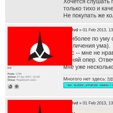
Хочется слушать г
только тихо и кач
Не покупать же ко
by
lvd
» 01 Feb 2013, 13
Наиболее по уму с
увеличения ума).
В тс -- мне не нр
Меняй опер. Отвеч
мне уже нескольк
lvd
Posts:
1786
Joined:
07 Apr 2007, 22:28
Многого нет здесь:
ht
Group:
Registered users
by
lvd
» 01 Feb 2013, 13