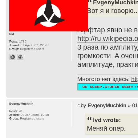
EvgenyMuchkin
Вот я и говорю...
Аффтар явно не в
lvd
http://ru.wikiped
Posts:
1786
3 раза по амплиту
Joined:
07 Apr 2007, 22:28
Group:
Registered users
громкости. А очен
амплитуде, практи
Многого нет здесь:
ht
EvgenyMuchkin
by
EvgenyMuchkin
» 01
Posts:
41
Joined:
09 Jan 2008, 10:18
lvd wrote:
Group:
Registered users
Меняй опер.