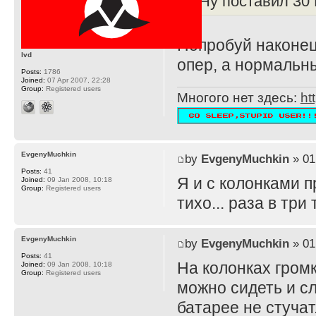
Ну поставил 30 
Попробуй наконец
lvd
опер, а нормальн
Posts:
1786
Joined:
07 Apr 2007, 22:28
Group:
Registered users
Многого нет здесь:
ht
EvgenyMuchkin
by
EvgenyMuchkin
» 01
Posts:
41
Я и с колонками п
Joined:
09 Jan 2008, 10:18
Group:
Registered users
тихо... раза в тр
EvgenyMuchkin
by
EvgenyMuchkin
» 01
Posts:
41
На колонках громк
Joined:
09 Jan 2008, 10:18
Group:
Registered users
можно сидеть и сл
батарее не стучат