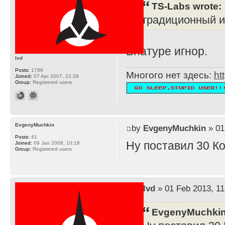
TS-Labs wrote:
традиционный и
Внатуре игнор.
lvd
Posts:
1786
Многого нет здесь:
ht
Joined:
07 Apr 2007, 22:28
Group:
Registered users
EvgenyMuchkin
by
EvgenyMuchkin
» 01
Posts:
41
Ну поставил 30 К
Joined:
09 Jan 2008, 10:18
Group:
Registered users
by
lvd
» 01 Feb 2013, 11
EvgenyMuchkin