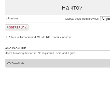
На что?
Previous
Display posts from previous:
Post a reply
Return to TurboSound/FM/FM PRO - софт и железо
WHO IS ONLINE
Users browsing this forum: No registered users and 1 guest
Board index