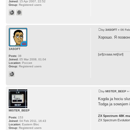
Joined:
15 Apr 2007, 22:52
Group:
Registered users
by
3ASOFT
» 06 Feb
Хорошо. Я позвон
3ASOFT
[url]zxaaa.net[/url]
Posts:
38
Joined:
05 Mar 2008, 01:04
Location:
Россия
Group:
Registered users
by
MISTER_BEEP
» 
Kogda ja hociu slu
Todga ja sowsjem i
MISTER_BEEP
ZX Spectrum 48K mu
Posts:
153
ZX Spectrum Evolutio
Joined:
04 Feb 2011, 16:43
Location:
Eastern Bloc
Group:
Registered users