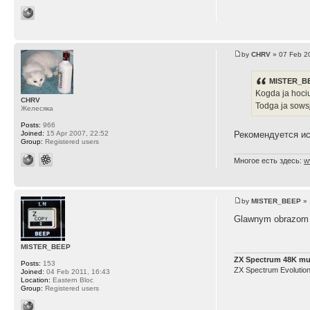
by
CHRV
» 07 Feb 2
MISTER_BE
Kogda ja hociu
CHRV
Todga ja sowsj
Желесяка
Posts:
966
Joined:
15 Apr 2007, 22:52
Рекомендуется ис
Group:
Registered users
Многое есть здесь:
w
by
MISTER_BEEP
» 
Glawnym obrazom ja
MISTER_BEEP
ZX Spectrum 48K mu
Posts:
153
ZX Spectrum Evolutio
Joined:
04 Feb 2011, 16:43
Location:
Eastern Bloc
Group:
Registered users