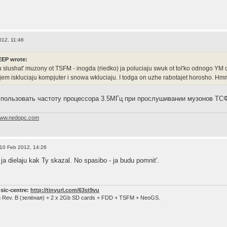
012, 11:46
EP wrote:
 slushat' muzony ot TSFM - inogda (riedko) ja poluciaju swuk ot tol'ko odnogo YM 
em iskluciaju kompjuter i snowa wkluciaju. I todga on uzhe rabotajet horosho. H
пользовать частоту процессора 3.5МГц при прослушивании музонов ТС
ww.nedopc.com
10 Feb 2012, 14:26
 dielaju kak Ty skazal. No spasibo - ja budu pomnit'.
sic-centre:
http://tinyurl.com/63st9vu
n Rev. B (зелёная) + 2 x 2Gb SD cards + FDD + TSFM + NeoGS.