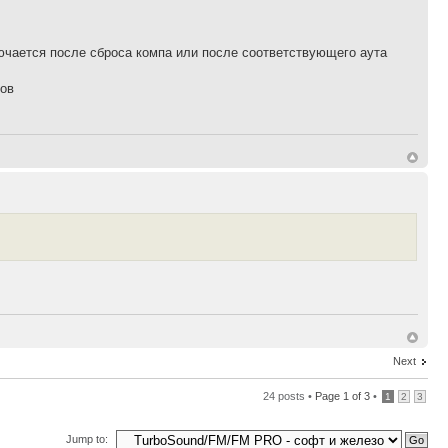
ючается после сброса компа или после соответствующего аута
гов
Next
24 posts •
Page
1
of
3
•
1
2
3
Jump to: