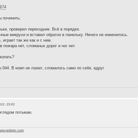
8674
ы починить:
льки, проверил переходник. Всё в порядке.
нные микрухи и вставил обратно в панельку. Ничего не изменилось.
 играет так же как и с ним.
в пожара нет, сломаных дорог и ног нет.
 копать?
 044. В комп не лазил, сломалось само по себе, вдруг.
012, 23:02
оглядом потыкаю.
ww.nedopc.com