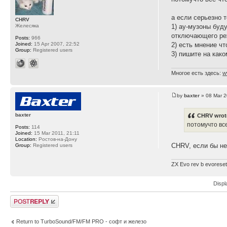
а если серьезно т
CHRV
Желесяка
1) ау-музоны буд
отключающего ре
Posts:
966
Joined:
15 Apr 2007, 22:52
2) есть мнение ч
Group:
Registered users
3) пишите на как
Многое есть здесь:
w
by
baxter
» 08 Mar 2
baxter
CHRV wrot
потомучто вс
Posts:
114
Joined:
15 Mar 2011, 21:11
Location:
Ростов-на-Дону
CHRV, если бы не 
Group:
Registered users
ZX Evo rev b evoreset
Displ
Post a reply
Return to TurboSound/FM/FM PRO - софт и железо