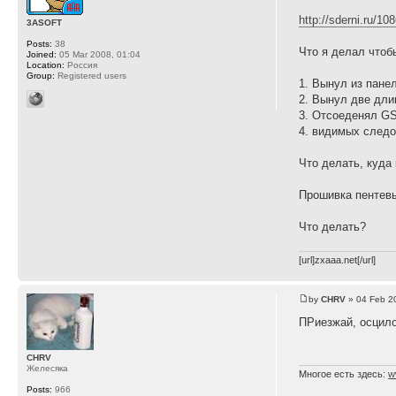
http://sderni.ru/10
3ASOFT
Posts:
38
Что я делал чтоб
Joined:
05 Mar 2008, 01:04
Location:
Россия
Group:
Registered users
1. Вынул из пане
2. Вынул две дли
3. Отсоеденял GS,
4. видимых следо
Что делать, куда
Прошивка пентевы
Что делать?
[url]zxaaa.net[/url]
by
CHRV
» 04 Feb 2
ПРиезжай, осцил
CHRV
Желесяка
Многое есть здесь:
w
Posts:
966