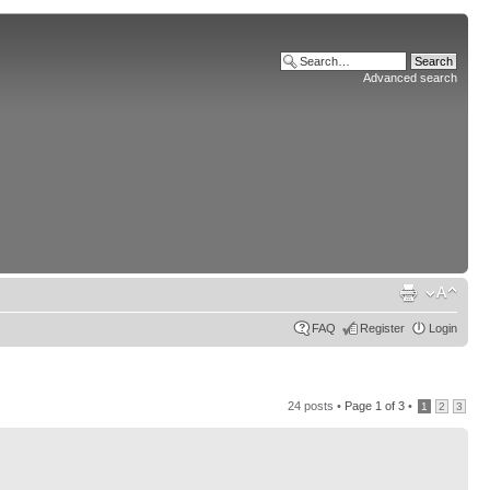
Advanced search
FAQ
Register
Login
24 posts •
Page
1
of
3
•
1
2
3