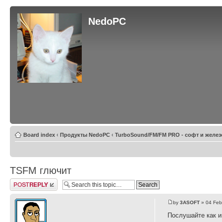
NedoPC
Board index
‹
Продукты NedoPC
‹
TurboSound/FM/FM PRO - софт и желез
TSFM глючит
Post a reply
by
3ASOFT
» 04 Feb
Послушайте как и