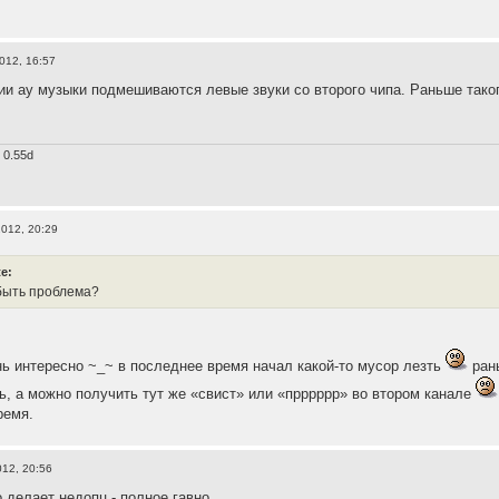
012, 16:57
и ау музыки подмешиваются левые звуки со второго чипа. Раньше тако
 0.55d
2012, 20:29
te:
быть проблема?
нь интересно ~_~ в последнее время начал какой-то мусор лезть
рань
ть, а можно получить тут же «свист» или «прррррр» во втором канале
ремя.
012, 20:56
о делает недопц - полное гавно