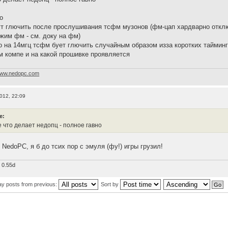
о
ут глючить после прослушивания тсфм музонов (фм-цап хардварно откл
жим фм - см. доку на фм)
то на 14мгц тсфм бует глючить случайным образом изза коротких таймин
ом компе и на какой прошивке проявляется
ww.nedopc.com
012, 22:09
e:
е что делает недопц - полное гавно
NedoPC, я б до тсих пор с эмуля (фу!) игры грузил!
 0.55d
ay posts from previous:
Sort by