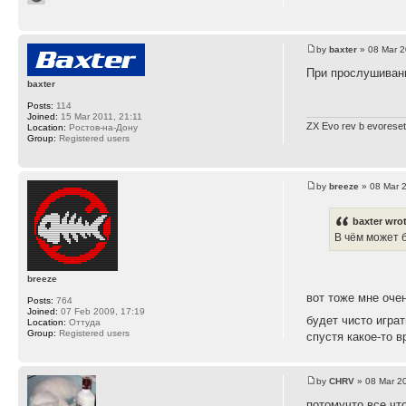
by
baxter
» 08 Mar 2
При прослушивани
baxter
Posts:
114
Joined:
15 Mar 2011, 21:11
ZX Evo rev b evoreset
Location:
Ростов-на-Дону
Group:
Registered users
by
breeze
» 08 Mar 
baxter wro
В чём может 
breeze
вот тоже мне оче
Posts:
764
Joined:
07 Feb 2009, 17:19
будет чисто игра
Location:
Оттуда
Group:
Registered users
спустя какое-то в
by
CHRV
» 08 Mar 2
потомучто все чт