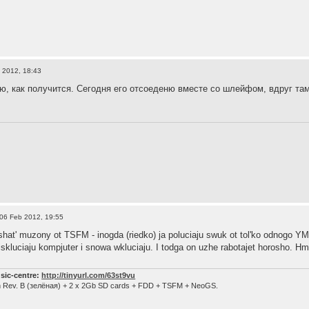
 2012, 18:43
ю, как получится. Сегодня его отсоеденю вместе со шлейфом, вдруг там
06 Feb 2012, 19:55
shat' muzony ot TSFM - inogda (riedko) ja poluciaju swuk ot tol'ko odnogo YM
skluciaju kompjuter i snowa wkluciaju. I todga on uzhe rabotajet horosho. 
sic-centre:
http://tinyurl.com/63st9vu
n Rev. B (зелёная) + 2 x 2Gb SD cards + FDD + TSFM + NeoGS.