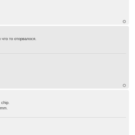
 что то оторвалося.
 chip.
Hmmm.