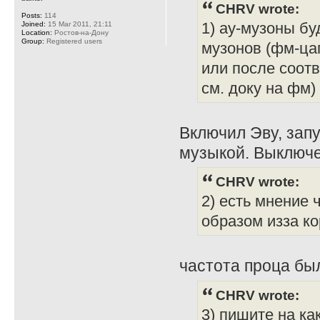
CHRV wrote:
Posts:
114
Joined:
15 Mar 2011, 21:11
1) ау-музоны б
Location:
Ростов-на-Дону
Group:
Registered users
музонов (фм-ца
или после соот
см. доку на фм)
Включил Эву, запу
музыкой. Выключе
CHRV wrote:
2) есть мнение 
образом изза ко
частота проца был
CHRV wrote:
3) пишите на ка