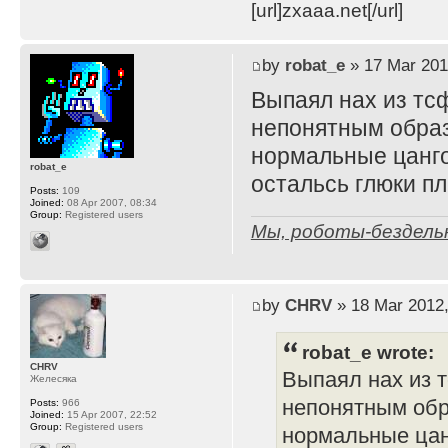
[url]zxaaa.net[/url]
by
robat_e
» 17 Mar 201
Выпаял нах из тс
непонятным образ
нормальные цанго
robat_e
остальсь глюки п
Posts:
109
Joined:
08 Apr 2007, 08:34
Group:
Registered users
Мы, роботы-бездельн
by
CHRV
» 18 Mar 2012,
robat_e wrote:
CHRV
Выпаял нах из 
Желесяка
непонятным обр
Posts:
966
Joined:
15 Apr 2007, 22:52
Group:
Registered users
нормальные цан