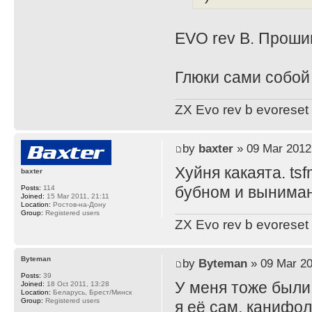
EVO rev B. Проши
Глюки сами собой
ZX Evo rev b evoreset
by
baxter
» 09 Mar 2012
Хуйня какаята. ts
baxter
бубном и выниман
Posts:
114
Joined:
15 Mar 2011, 21:11
Location:
Ростов-на-Дону
Group:
Registered users
ZX Evo rev b evoreset
Byteman
by
Byteman
» 09 Mar 20
Posts:
39
У меня тоже были
Joined:
18 Oct 2011, 13:28
Location:
Беларусь, Брест/Минск
Group:
Registered users
я её сам, канифол