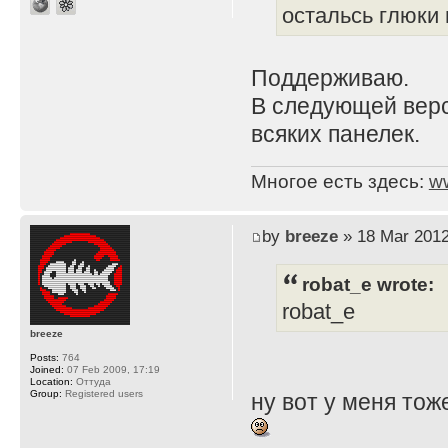
остальсь глюки
Поддерживаю.
В следующей верс
всяких панелек.
Многое есть здесь:
w
by
breeze
» 18 Mar 2012
robat_e wrote:
robat_e
breeze
Posts:
764
Joined:
07 Feb 2009, 17:19
Location:
Оттуда
Group:
Registered users
ну вот у меня тож