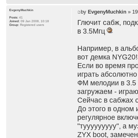
EvgenyMuchkin
by
EvgenyMuchkin
» 19
Posts:
41
Глючит сабж, под
Joined:
09 Jan 2008, 10:18
Group:
Registered users
в 3.5Мгц
Например, в альб
вот демка NYG20!3
Если во время пр
играть абсолютно
ФМ мелодии в 3.5
загружаем - играю
Сейчас в сабжах 
До этого в одном 
регулярное включ
"тууууууууу", а м
ZYX boot, замечен