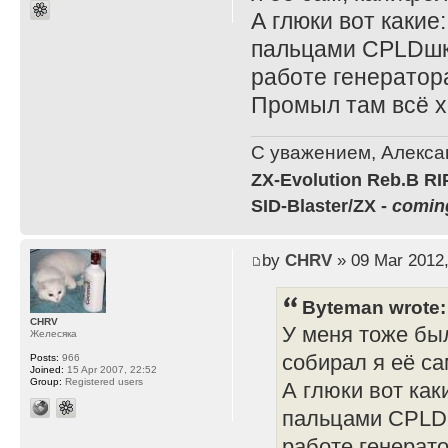
А глюки вот какие
пальцами CPLDшк
работе генератор
Промыл там всё х
С уважением, Алекса
ZX-Evolution Reb.B R
SID-Blaster/ZX -
comin
by
CHRV
» 09 Mar 2012,
Byteman wrote:
CHRV
У меня тоже бы
Желесяка
собирал я её с
Posts:
966
Joined:
15 Apr 2007, 22:52
Group:
Registered users
А глюки вот как
пальцами CPLDш
работе генерато