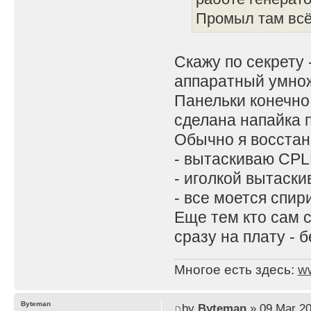
Промыл там всё
Скажу по секрету 
аппаратный умнож
Панельки конечно 
сделана напайка п
Обычно я восста
- вытаскиваю CP
- иголкой вытаск
- все моется спир
Еще тем кто сам 
сразу на плату - 
Многое есть здесь:
w
Byteman
by
Byteman
» 09 Mar 20