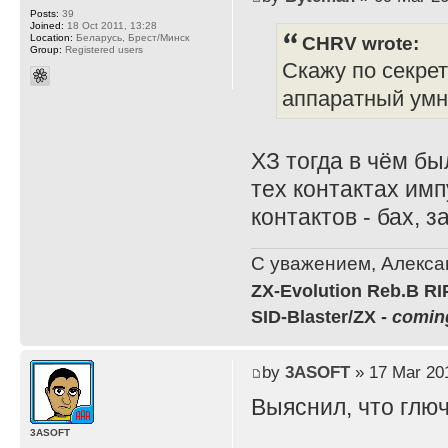
Posts:
39
Joined:
18 Oct 2011, 13:28
CHRV wrote:
Location:
Беларусь, Брест/Минск
Group:
Registered users
Скажу по секрет
аппаратный умн
ХЗ тогда в чём бы
тех контактах имп
контактов - бах, з
С уважением, Алекса
ZX-Evolution Reb.B R
SID-Blaster/ZX -
comin
by
3ASOFT
» 17 Mar 201
Выяснил, что глючи
3ASOFT