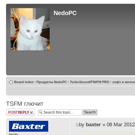
NedoPC
Board index
‹
Продукты NedoPC
‹
TurboSound/FM/FM PRO - софт и желез
TSFM глючит
Post a reply
by
baxter
» 08 Mar 2012
baxter