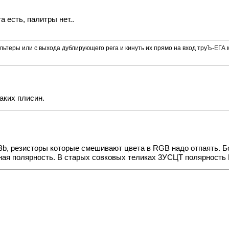
а есть, палитры нет..
льтеры или с выхода дублирующего рега и кинуть их прямо на вход труЪ-ЕГА 
аких плисин.
b, резисторы которые смешивают цвета в RGB надо отпаять. Б
сная полярность. В старых совковых теликах 3УСЦТ полярность