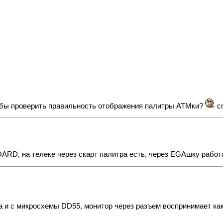
то-бы проверить правильность отображения палитры АТМки?
с
ARD, на телеке через скарт палитра есть, через EGAшку работ
а и с микросхемы DD55, монитор через разъем воспринимает ка