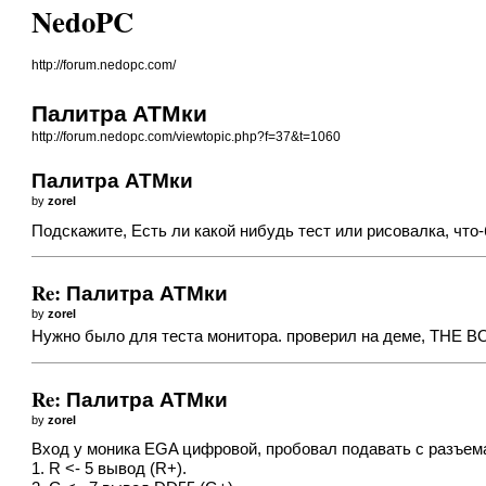
NedoPC
http://forum.nedopc.com/
Палитра АТМки
http://forum.nedopc.com/viewtopic.php?f=37&t=1060
Палитра АТМки
by
zorel
Подскажите, Есть ли какой нибудь тест или рисовалка, ч
Re: Палитра АТМки
by
zorel
Нужно было для теста монитора. проверил на деме, THE BO
Re: Палитра АТМки
by
zorel
Вход у моника EGA цифровой, пробовал подавать с разъем
1. R <- 5 вывод (R+).