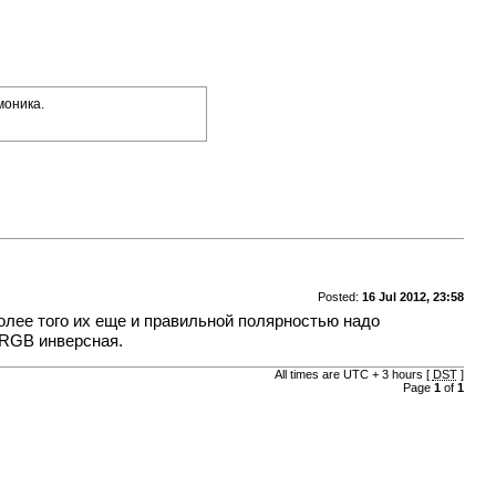
моника.
Posted:
16 Jul 2012, 23:58
олее того их еще и правильной полярностью надо
 RGB инверсная.
All times are UTC + 3 hours [
DST
]
Page
1
of
1