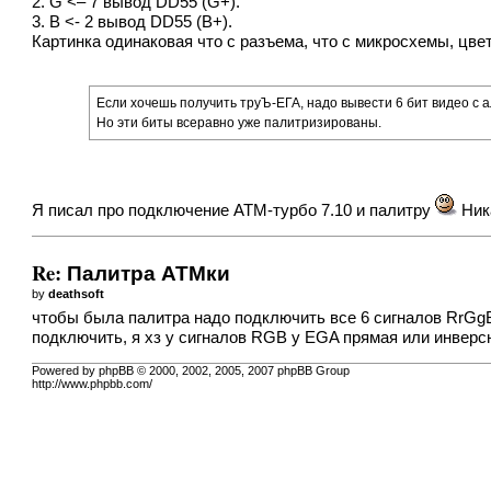
2. G <– 7 вывод DD55 (G+).
3. B <- 2 вывод DD55 (B+).
Картинка одинаковая что с разъема, что с микросхемы, цвет
Если хочешь получить труЪ-ЕГА, надо вывести 6 бит видео с а
Но эти биты всеравно уже палитризированы.
Я писал про подключение АТМ-турбо 7.10 и палитру
Ник
Re: Палитра АТМки
by
deathsoft
чтобы была палитра надо подключить все 6 сигналов RrGgB
подключить, я хз у сигналов RGB у EGA прямая или инвер
Powered by phpBB © 2000, 2002, 2005, 2007 phpBB Group
http://www.phpbb.com/