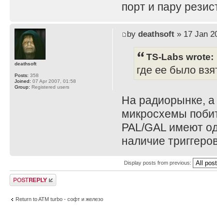
порт и пару резис
by
deathsoft
» 17 Jan 2
TS-Labs wrote:
deathsoft
где ее было взя
Posts:
358
Joined:
07 Apr 2007, 01:58
Group:
Registered users
На радиорынке, а
микросхемы побит
PAL/GAL имеют од
наличие триггеро
Display posts from previous:
Post a reply
Return to ATM turbo - софт и железо