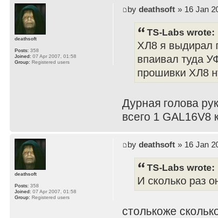
by
deathsoft
» 16 Jan 2
TS-Labs wrote:
deathsoft
ХЛ8 я выдирал п
Posts:
358
впаивал туда У
Joined:
07 Apr 2007, 01:58
Group:
Registered users
прошивки ХЛ8 н
Дурная голова рук
всего 1 GAL16V8 к
by
deathsoft
» 16 Jan 2
TS-Labs wrote:
deathsoft
И сколько раз о
Posts:
358
Joined:
07 Apr 2007, 01:58
Group:
Registered users
столькоже скольк