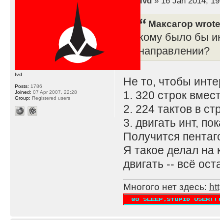
by
lvd
» 16 Jan 2014, 19
Максагор wrote
кому было бы и
направлении?
lvd
Не то, чтобы инте
Posts:
1786
1. 320 строк вмес
Joined:
07 Apr 2007, 22:28
Group:
Registered users
2. 224 тактов в ст
3. двигать инт, п
Получится пентаг
Я такое делал на 
двигать -- всё ос
Многого нет здесь:
ht