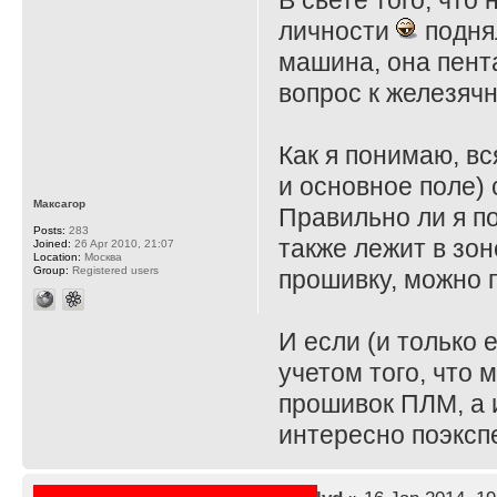
В свете того, что
личности
поднял
машина, она пента
вопрос к железяч
Как я понимаю, вс
и основное поле)
Максагор
Правильно ли я по
Posts:
283
также лежит в зон
Joined:
26 Apr 2010, 21:07
Location:
Москва
Group:
Registered users
прошивку, можно п
И если (и только 
учетом того, что 
прошивок ПЛМ, а и
интересно поэксп