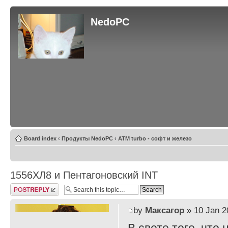
NedoPC
Board index
‹
Продукты NedoPC
‹
ATM turbo - софт и железо
1556ХЛ8 и Пентагоновский INT
Post a reply
by
Максагор
» 10 Jan 2