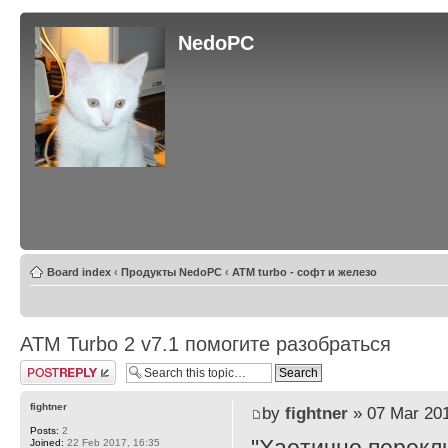
NedoPC
Board index
‹
Продукты NedoPC
‹
ATM turbo - софт и железо
ATM Turbo 2 v7.1 помогите разобраться
Post a reply
fightner
by
fightner
» 07 Mar 201
Posts:
2
Joined:
22 Feb 2017, 16:35