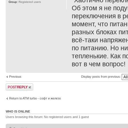
"Хаотично перекл
Group:
Registered users
Об этом я не под
переключения в р
момент, что питан
разных блоках пи
всё-таки напряжен
по питанию. Но н
тепленькие. Как п
вот в чем вопрос!
Previous
Display posts from previous:
Post a reply
Return to ATM turbo - софт и железо
WHO IS ONLINE
Users browsing this forum: No registered users and 1 guest