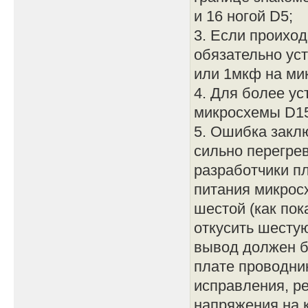
и 16 ногой D5;
3. Если проиход
обязательно ус
или 1мкф на ми
4. Для более у
микросхемы D15 
5. Ошибка закл
сильно перегрев
разработчики п
питания микрос
шестой (как пок
откусить шестую
вывод должен бы
плате проводни
исправления, р
напряжения на к