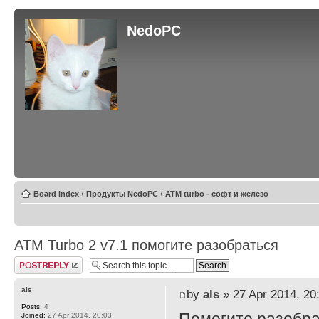
NedoPC
Board index
‹
Продукты NedoPC
‹
ATM turbo - софт и железо
ATM Turbo 2 v7.1 помогите разобраться
Post a reply
als
by
als
» 27 Apr 2014, 20
Posts:
4
Joined:
27 Apr 2014, 20:03