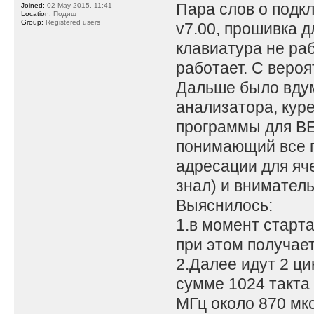
Пара слов о подк
Joined:
02 May 2015, 11:41
Location:
Подиш
Group:
Registered users
v7.00, прошивка д
клавиатура не раб
работает. С веро
Дальше было вдум
анализатора, кур
программы для ВЕ
понимающий все п
адресации для яче
знал) и внимател
Выяснилось:
1.в момент старт
при этом получае
2.Далее идут 2 ци
сумме 1024 такта 
МГц около 870 мк