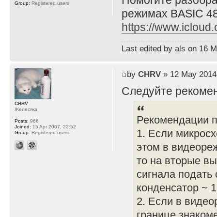
Помогите разобра
Group:
Registered users
режимах BASIC 48
https://www.iclo
Last edited by
als
on 16 Ma
by
CHRV
» 12 May 2014,
Следуйте рекомен
CHRV
Желесяка
Рекомендации п
Posts:
966
Joined:
15 Apr 2007, 22:52
1. Если микросх
Group:
Registered users
этом в видеореж
то на вторые в
сигнала подать 
конденсатор ~ 
2. Если в видео
границе знаком