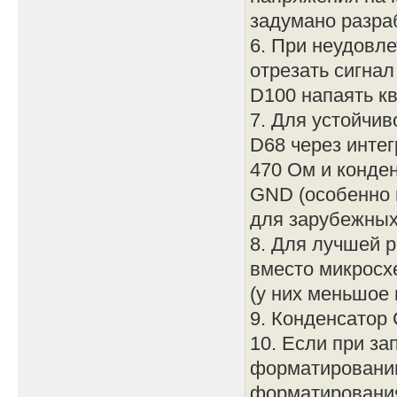
задумано разраб
6. При неудовл
отрезать сигнал
D100 напаять к
7. Для устойчив
D68 через инте
470 Ом и конде
GND (особенно 
для зарубежных,
8. Для лучшей 
вместо микросх
(у них меньшое 
9. Конденсатор 
10. Если при за
форматировании
форматирования