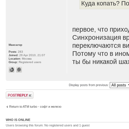
Куда копать? По
первое, что прихо
Синхронизация вр
переключаются ви
Максагор
Потому что в ином
Posts:
283
Joined:
26 Apr 2010, 21:07
Location:
Москва
ты бы никакой ша
Group:
Registered users
Display posts from previous:
Post a reply
Return to ATM turbo - софт и железо
WHO IS ONLINE
Users browsing this forum: No registered users and 1 guest