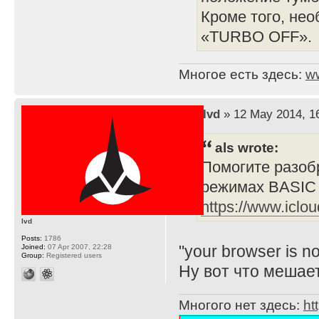
Кроме того, не
«TURBO OFF».
Многое есть здесь:
w
by
lvd
» 12 May 2014, 1
als wrote:
Помогите разобр
режимах BASIC 
https://www.iclo
lvd
Posts:
1786
"your browser is n
Joined:
07 Apr 2007, 22:28
Group:
Registered users
Ну вот что мешает
Многого нет здесь:
ht