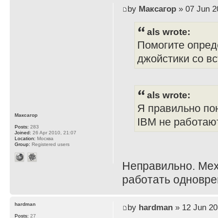
by
Максагор
» 07 Jun 2
als wrote:
Помогите опред
джойстики со в
als wrote:
Я правильно по
Максагор
IBM не работаю
Posts:
283
Joined:
26 Apr 2010, 21:07
Location:
Москва
Group:
Registered users
Неправильно. Мех
работать одновре
hardman
by
hardman
» 12 Jun 20
Posts:
27