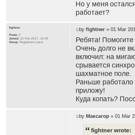
Но у меня остался
работает?
fightner
by
fightner
» 01 Mar 201
Posts:
2
Ребята! Помогите 
Joined:
22 Feb 2017, 16:35
Group:
Registered users
Очень долго не в
включил: на мига
срывается синхро
шахматное поле.
Раньше работало 
приложу!
Куда копать? Пос
by
Максагор
» 01 Mar 2
fightner wrote: