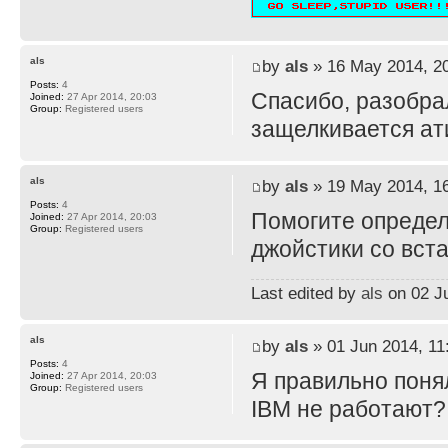
als
by
als
» 16 May 2014, 2
Posts:
4
Спасибо, разобрал
Joined:
27 Apr 2014, 20:03
Group:
Registered users
защелкивается ат
als
by
als
» 19 May 2014, 1
Posts:
4
Помогите определ
Joined:
27 Apr 2014, 20:03
Group:
Registered users
джойстики со вст
Last edited by
als
on 02 Ju
als
by
als
» 01 Jun 2014, 11
Posts:
4
Я правильно поня
Joined:
27 Apr 2014, 20:03
Group:
Registered users
IBM не работают?