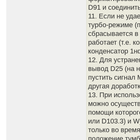
D91 и соединить
11. Если не уда
турбо-режиме (
сбрасывается в
работает (т.е. 
конденсатор 1нф
12. Для устране
вывод D25 (на н
пустить сигнал 
другая доработк
13. При исполь
можно осуществ
помощи которог
или D103.3) и 
только во врем
положение тумб