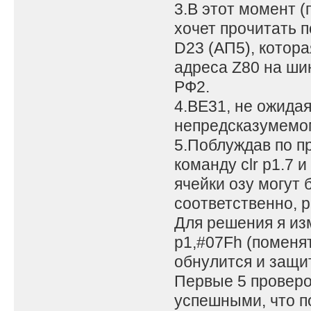
3.В этот момент (
хочет прочитать п
D23 (АП5), котор
адреса Z80 на ши
РФ2.
4.ВЕ31, не ожидая
непредсказумемо
5.Поблуждав по п
команду clr p1.7 
ячейки озу могут
соответственно, 
Для решения я из
p1,#07Fh (поменя
обнулится и защи
Первые 5 проверок
успешными, что п