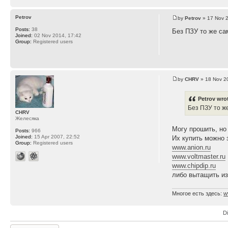
Petrov
by
Petrov
» 17 Nov 2
Posts:
38
Без ПЗУ то же са
Joined:
02 Nov 2014, 17:42
Group:
Registered users
by
CHRV
» 18 Nov 2
Petrov wro
Без ПЗУ то ж
CHRV
Желесяка
Могу прошить, но
Posts:
966
Joined:
15 Apr 2007, 22:52
Их купить можно 
Group:
Registered users
www.anion.ru
www.voltmaster.ru
www.chipdip.ru
либо вытащить из
Многое есть здесь:
w
D
Post a reply