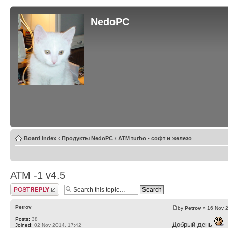
NedoPC
Board index
‹
Продукты NedoPC
‹
ATM turbo - софт и железо
АТМ -1 v4.5
Post a reply
Petrov
by
Petrov
» 16 Nov 2
Posts:
38
Добрый день
Joined:
02 Nov 2014, 17:42