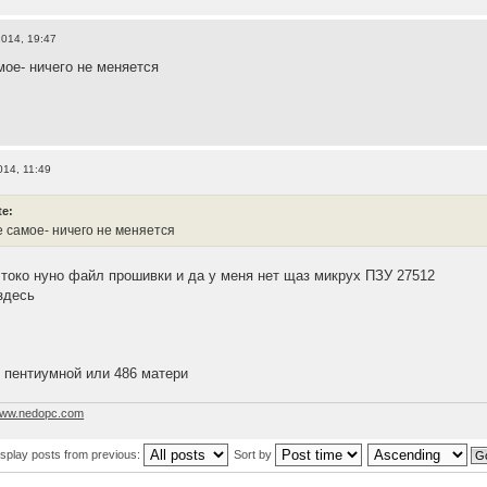
014, 19:47
мое- ничего не меняется
014, 11:49
te:
е самое- ничего не меняется
 токо нуно файл прошивки и да у меня нет щаз микрух ПЗУ 27512
здесь
 пентиумной или 486 матери
ww.nedopc.com
isplay posts from previous:
Sort by