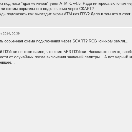
из под носа "драгметчиков" увел АТМ -1 v4.5. Ради интереса включил че
т ли схемы нормального подключения через СКАРТ?
удь подсказать как выглядит экран АТМ без ПЗУ? Дело в том что я сжег 
v 2014, 00:39
ыть особенная схема подключения через SCART? RGB+синхра+земля....
й ПЗУшке не тоже самое, что комп БЕЗ ПЗУшки. Насколько помню, вооб
ости от случайных после включения значений палитры... А вот черный кв
евшее...