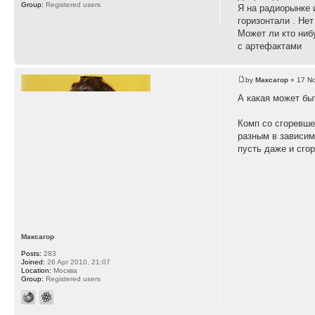
Group:
Registered users
Я на радиорынке 
горизонтали . Не
Может ли кто ниб
с артефактами
by
Максагор
» 17 No
А какая может б
Комп со сгоревше
разным в зависим
пусть даже и сгор
Максагор
Posts:
283
Joined:
26 Apr 2010, 21:07
Location:
Москва
Group:
Registered users