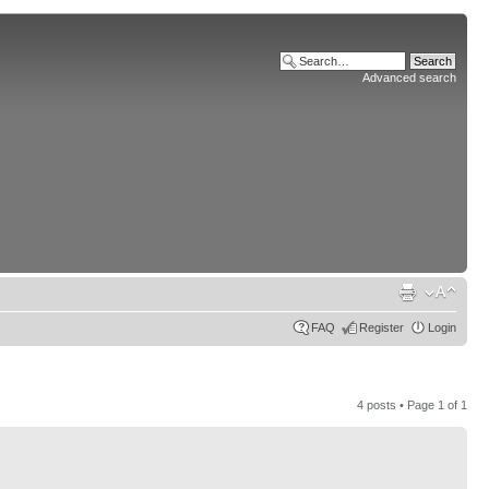
Advanced search
FAQ
Register
Login
4 posts • Page
1
of
1